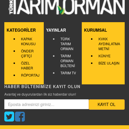
KATEGORİLER
YAYINLAR
KURUMSAL
KAPAK
TÜRK
KVKK
KONUSU
TARIM
AYDINLATMA
ORMAN
METNİ
ÖNDER
ÇİFTÇİ
TARIM
KÜNYE
ORMAN
ÖZEL
BİZE ULAŞIN
BÜLTENİ
HABER
TARIM TV
RÖPORTAJ
HABER BÜLTENİMİZE KAYIT OLUN
Avantaj ve duyurulardan ilk siz haberdar olun!
KAYIT OL