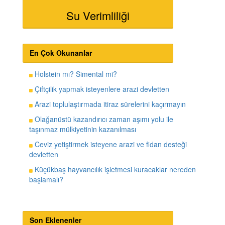
Su Verimliliği
En Çok Okunanlar
Holstein mı? Simental mi?
Çiftçilik yapmak isteyenlere arazi devletten
Arazi toplulaştırmada itiraz sürelerini kaçırmayın
Olağanüstü kazandırıcı zaman aşımı yolu ile
taşınmaz mülkiyetinin kazanılması
Ceviz yetiştirmek isteyene arazi ve fidan desteği
devletten
Küçükbaş hayvancılık işletmesi kuracaklar nereden
başlamalı?
Son Eklenenler