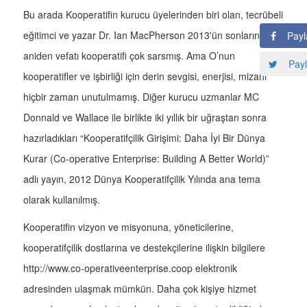
Bu arada Kooperatifin kurucu üyelerinden biri olan, tecrübeli
eğitimci ve yazar Dr. Ian MacPherson 2013'ün sonlarındaki
Payl
aniden vefatı kooperatifi çok sarsmış. Ama O’nun
Payl
kooperatifler ve işbirliği için derin sevgisi, enerjisi, mizahı
hiçbir zaman unutulmamış. Diğer kurucu uzmanlar MC
Donnald ve Wallace ile birlikte iki yıllık bir uğraştan sonra
hazırladıkları “Kooperatifçilik Girişimi: Daha İyi Bir Dünya
Kurar (Co-operative Enterprise: Building A Better World)”
adlı yayın, 2012 Dünya Kooperatifçilik Yılında ana tema
olarak kullanılmış.
Kooperatifin vizyon ve misyonuna, yöneticilerine,
kooperatifçilik dostlarına ve destekçilerine ilişkin bilgilere
http://www.co-operativeenterprise.coop elektronik
adresinden ulaşmak mümkün. Daha çok kişiye hizmet