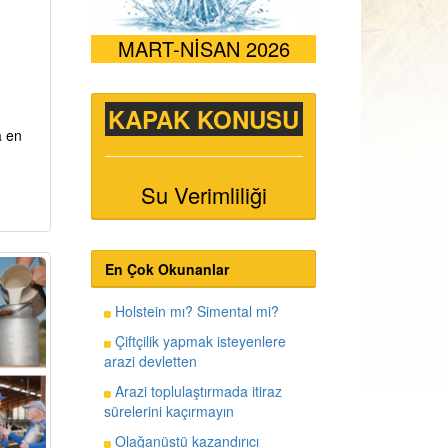
MART-NİSAN 2026
KAPAK KONUSU
a en
Su Verimliliği
En Çok Okunanlar
Holstein mı? Simental mi?
Çiftçilik yapmak isteyenlere
arazi devletten
Arazi toplulaştırmada itiraz
sürelerini kaçırmayın
Olağanüstü kazandırıcı