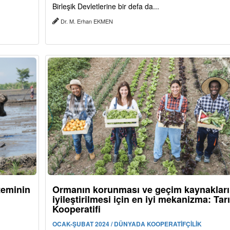
Birleşik Devletlerine bir defa da...
Dr. M. Erhan EKMEN
teminin
Ormanın korunması ve geçim kaynakları
iyileştirilmesi için en iyi mekanizma: Tar
Kooperatifi
OCAK-ŞUBAT 2024 / DÜNYADA KOOPERATİFÇİLİK