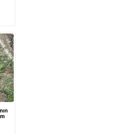
nın
ım