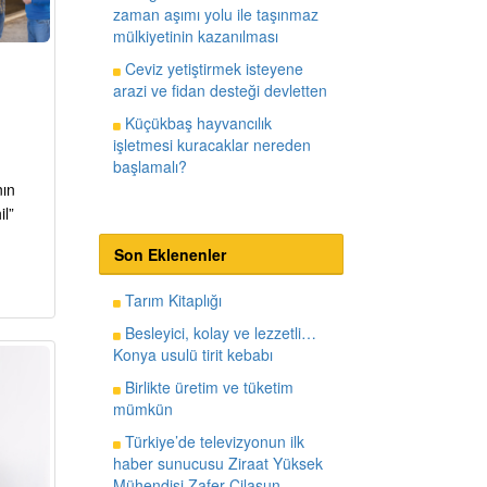
zaman aşımı yolu ile taşınmaz
mülkiyetinin kazanılması
Ceviz yetiştirmek isteyene
arazi ve fidan desteği devletten
Küçükbaş hayvancılık
işletmesi kuracaklar nereden
başlamalı?
nın
l”
Son Eklenenler
Tarım Kitaplığı
Besleyici, kolay ve lezzetli…
Konya usulü tirit kebabı
Birlikte üretim ve tüketim
mümkün
Türkiye’de televizyonun ilk
haber sunucusu Ziraat Yüksek
Mühendisi Zafer Cilasun