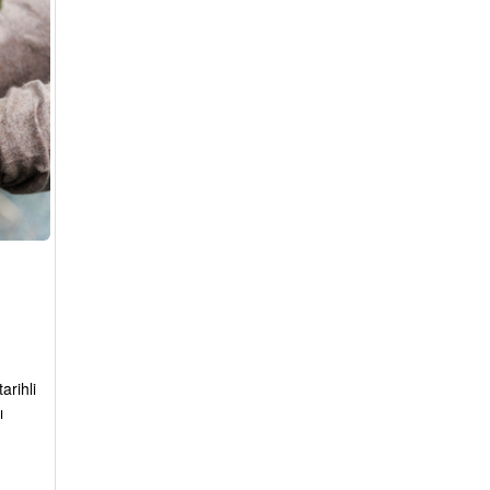
arihli
ı