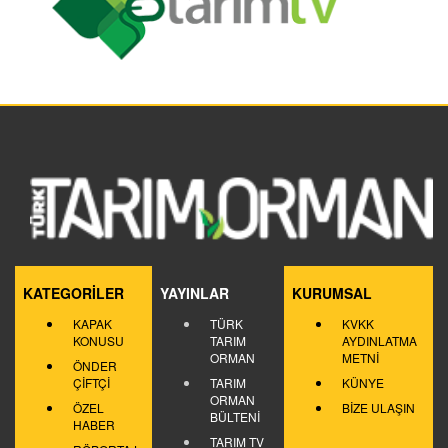
KATEGORİLER
YAYINLAR
KURUMSAL
KAPAK
TÜRK
KVKK
KONUSU
TARIM
AYDINLATMA
ORMAN
METNİ
ÖNDER
ÇİFTÇİ
TARIM
KÜNYE
ORMAN
ÖZEL
BİZE ULAŞIN
BÜLTENİ
HABER
TARIM TV