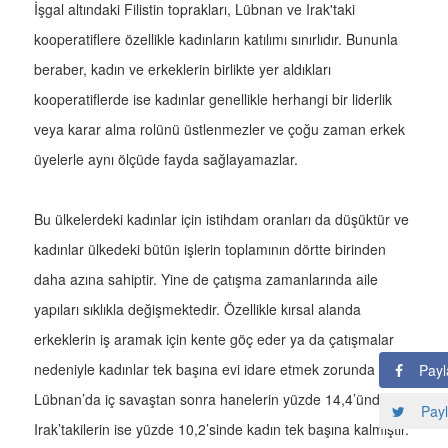
İşgal altındaki Filistin toprakları, Lübnan ve Irak'taki
kooperatiflere özellikle kadınların katılımı sınırlıdır. Bununla
beraber, kadın ve erkeklerin birlikte yer aldıkları
kooperatiflerde ise kadınlar genellikle herhangi bir liderlik
veya karar alma rolünü üstlenmezler ve çoğu zaman erkek
üyelerle aynı ölçüde fayda sağlayamazlar.
Bu ülkelerdeki kadınlar için istihdam oranları da düşüktür ve
kadınlar ülkedeki bütün işlerin toplamının dörtte birinden
daha azına sahiptir. Yine de çatışma zamanlarında aile
yapıları sıklıkla değişmektedir. Özellikle kırsal alanda
erkeklerin iş aramak için kente göç eder ya da çatışmalar
nedeniyle kadınlar tek başına evi idare etmek zorunda kalır.
Payl
Lübnan’da iç savaştan sonra hanelerin yüzde 14,4’ünde,
Payl
Irak’takilerin ise yüzde 10,2’sinde kadın tek başına kalmıştır.