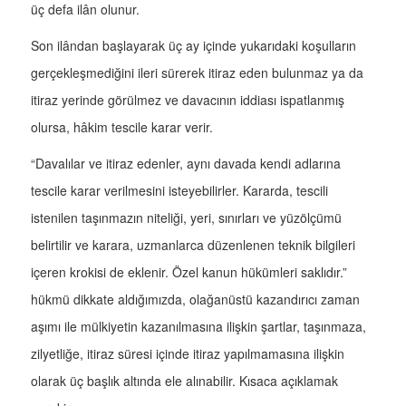
üç defa ilân olunur.
Son ilândan başlayarak üç ay içinde yukarıdaki koşulların
gerçekleşmediğini ileri sürerek itiraz eden bulunmaz ya da
itiraz yerinde görülmez ve davacının iddiası ispatlanmış
olursa, hâkim tescile karar verir.
“Davalılar ve itiraz edenler, aynı davada kendi adlarına
tescile karar verilmesini isteyebilirler. Kararda, tescili
istenilen taşınmazın niteliği, yeri, sınırları ve yüzölçümü
belirtilir ve karara, uzmanlarca düzenlenen teknik bilgileri
içeren krokisi de eklenir. Özel kanun hükümleri saklıdır.”
hükmü dikkate aldığımızda, olağanüstü kazandırıcı zaman
aşımı ile mülkiyetin kazanılmasına ilişkin şartlar, taşınmaza,
zilyetliğe, itiraz süresi içinde itiraz yapılmamasına ilişkin
olarak üç başlık altında ele alınabilir. Kısaca açıklamak