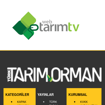
KATEGORİLER
YAYINLAR
KURUMSAL
KAPAK
TÜRK
KVKK