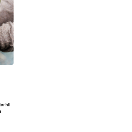
arihli
ı