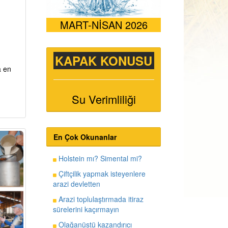
MART-NİSAN 2026
KAPAK KONUSU
a en
Su Verimliliği
En Çok Okunanlar
Holstein mı? Simental mi?
Çiftçilik yapmak isteyenlere
arazi devletten
Arazi toplulaştırmada itiraz
sürelerini kaçırmayın
Olağanüstü kazandırıcı