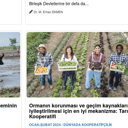
Birleşik Devletlerine bir defa da...
Dr. M. Erhan EKMEN
teminin
Ormanın korunması ve geçim kaynakları
iyileştirilmesi için en iyi mekanizma: Tar
Kooperatifi
OCAK-ŞUBAT 2024 / DÜNYADA KOOPERATİFÇİLİK