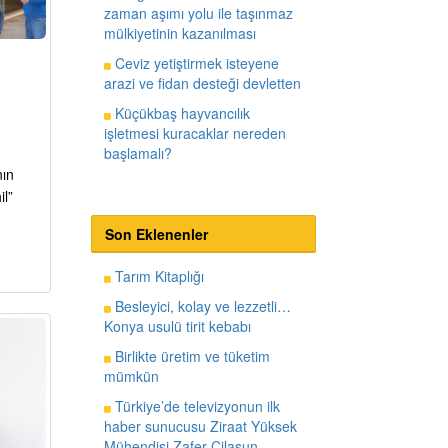
zaman aşımı yolu ile taşınmaz
mülkiyetinin kazanılması
Ceviz yetiştirmek isteyene
arazi ve fidan desteği devletten
Küçükbaş hayvancılık
işletmesi kuracaklar nereden
başlamalı?
nın
l”
Son Eklenenler
Tarım Kitaplığı
Besleyici, kolay ve lezzetli…
Konya usulü tirit kebabı
Birlikte üretim ve tüketim
mümkün
Türkiye’de televizyonun ilk
haber sunucusu Ziraat Yüksek
Mühendisi Zafer Cilasun