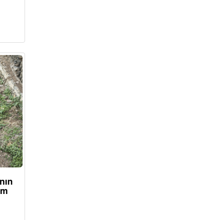
nın
ım