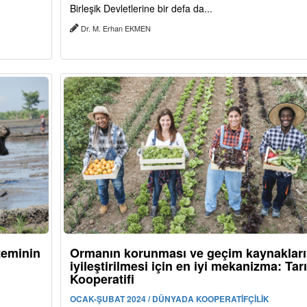
Birleşik Devletlerine bir defa da...
Dr. M. Erhan EKMEN
teminin
Ormanın korunması ve geçim kaynakları
iyileştirilmesi için en iyi mekanizma: Tar
Kooperatifi
OCAK-ŞUBAT 2024 / DÜNYADA KOOPERATİFÇİLİK