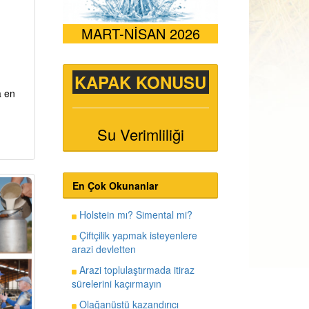
MART-NİSAN 2026
KAPAK KONUSU
a en
Su Verimliliği
En Çok Okunanlar
Holstein mı? Simental mi?
Çiftçilik yapmak isteyenlere
arazi devletten
Arazi toplulaştırmada itiraz
sürelerini kaçırmayın
Olağanüstü kazandırıcı