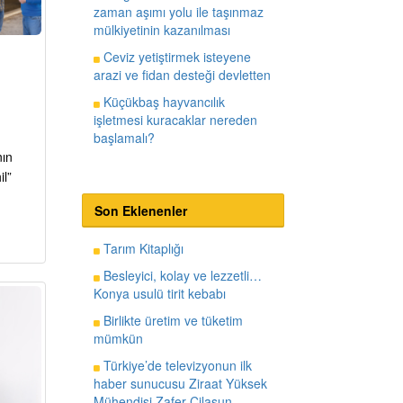
zaman aşımı yolu ile taşınmaz
mülkiyetinin kazanılması
Ceviz yetiştirmek isteyene
arazi ve fidan desteği devletten
Küçükbaş hayvancılık
işletmesi kuracaklar nereden
başlamalı?
nın
l”
Son Eklenenler
Tarım Kitaplığı
Besleyici, kolay ve lezzetli…
Konya usulü tirit kebabı
Birlikte üretim ve tüketim
mümkün
Türkiye’de televizyonun ilk
haber sunucusu Ziraat Yüksek
Mühendisi Zafer Cilasun