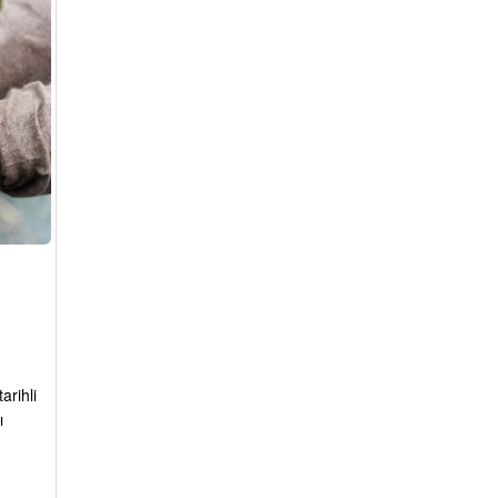
arihli
ı