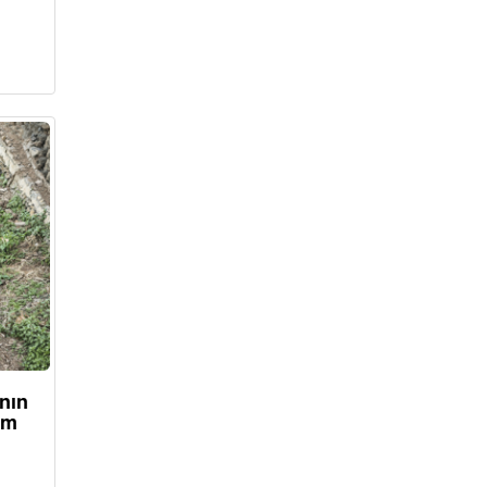
nın
ım