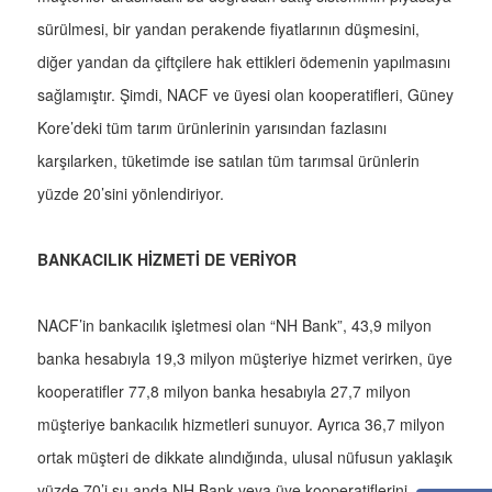
sürülmesi, bir yandan perakende fiyatlarının düşmesini,
diğer yandan da çiftçilere hak ettikleri ödemenin yapılmasını
sağlamıştır. Şimdi, NACF ve üyesi olan kooperatifleri, Güney
Kore’deki tüm tarım ürünlerinin yarısından fazlasını
karşılarken, tüketimde ise satılan tüm tarımsal ürünlerin
yüzde 20’sini yönlendiriyor.
BANKACILIK HİZMETİ DE VERİYOR
NACF’in bankacılık işletmesi olan “NH Bank”, 43,9 milyon
banka hesabıyla 19,3 milyon müşteriye hizmet verirken, üye
kooperatifler 77,8 milyon banka hesabıyla 27,7 milyon
müşteriye bankacılık hizmetleri sunuyor. Ayrıca 36,7 milyon
ortak müşteri de dikkate alındığında, ulusal nüfusun yaklaşık
yüzde 70’i şu anda NH Bank veya üye kooperatiflerini