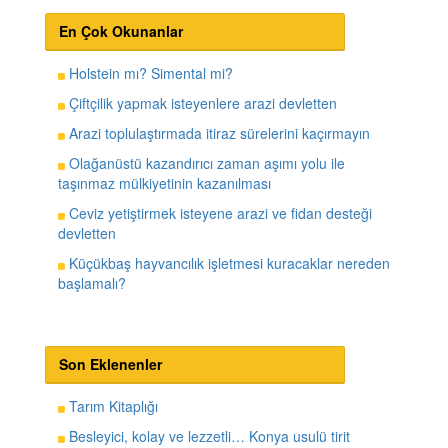
En Çok Okunanlar
Holstein mı? Simental mi?
Çiftçilik yapmak isteyenlere arazi devletten
Arazi toplulaştırmada itiraz sürelerini kaçırmayın
Olağanüstü kazandırıcı zaman aşımı yolu ile
taşınmaz mülkiyetinin kazanılması
Ceviz yetiştirmek isteyene arazi ve fidan desteği
devletten
Küçükbaş hayvancılık işletmesi kuracaklar nereden
başlamalı?
Son Eklenenler
Tarım Kitaplığı
Besleyici, kolay ve lezzetli… Konya usulü tirit