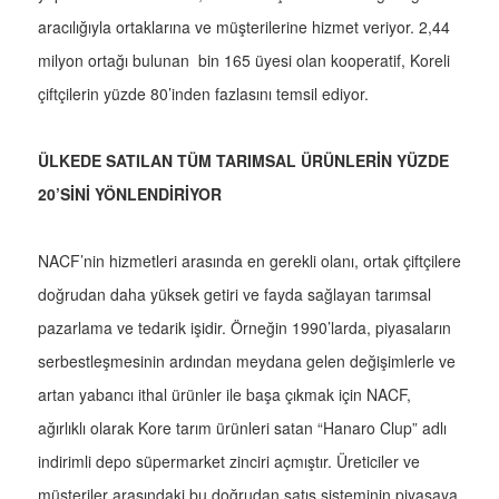
aracılığıyla ortaklarına ve müşterilerine hizmet veriyor. 2,44
milyon ortağı bulunan bin 165 üyesi olan kooperatif, Koreli
çiftçilerin yüzde 80’inden fazlasını temsil ediyor.
ÜLKEDE SATILAN TÜM TARIMSAL ÜRÜNLERİN YÜZDE
20’SİNİ YÖNLENDİRİYOR
NACF’nin hizmetleri arasında en gerekli olanı, ortak çiftçilere
doğrudan daha yüksek getiri ve fayda sağlayan tarımsal
pazarlama ve tedarik işidir. Örneğin 1990’larda, piyasaların
serbestleşmesinin ardından meydana gelen değişimlerle ve
artan yabancı ithal ürünler ile başa çıkmak için NACF,
ağırlıklı olarak Kore tarım ürünleri satan “Hanaro Clup” adlı
indirimli depo süpermarket zinciri açmıştır. Üreticiler ve
müşteriler arasındaki bu doğrudan satış sisteminin piyasaya