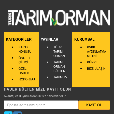
KATEGORİLER
YAYINLAR
KURUMSAL
KAPAK
TÜRK
KVKK
KONUSU
TARIM
AYDINLATMA
ORMAN
METNİ
ÖNDER
ÇİFTÇİ
TARIM
KÜNYE
ORMAN
ÖZEL
BİZE ULAŞIN
BÜLTENİ
HABER
TARIM TV
RÖPORTAJ
HABER BÜLTENİMİZE KAYIT OLUN
Avantaj ve duyurulardan ilk siz haberdar olun!
KAYIT OL