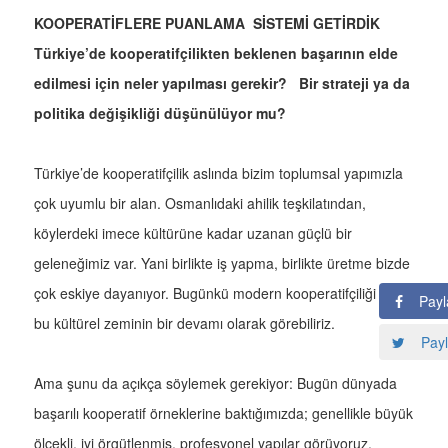
KOOPERATİFLERE PUANLAMA SİSTEMİ GETİRDİK
Türkiye’de kooperatifçilikten beklenen başarının elde
edilmesi için neler yapılması gerekir? Bir strateji ya da
politika değişikliği düşünülüyor mu?
Türkiye’de kooperatifçilik aslında bizim toplumsal yapımızla
çok uyumlu bir alan. Osmanlıdaki ahilik teşkilatından,
köylerdeki imece kültürüne kadar uzanan güçlü bir
geleneğimiz var. Yani birlikte iş yapma, birlikte üretme bizde
çok eskiye dayanıyor. Bugünkü modern kooperatifçiliği de
Payl
bu kültürel zeminin bir devamı olarak görebiliriz.
Payl
Ama şunu da açıkça söylemek gerekiyor: Bugün dünyada
başarılı kooperatif örneklerine baktığımızda; genellikle büyük
ölçekli, iyi örgütlenmiş, profesyonel yapılar görüyoruz.