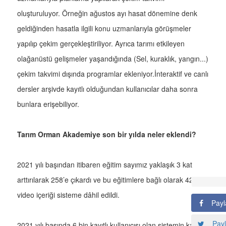
oluşturuluyor. Örneğin ağustos ayı hasat dönemine denk
geldiğinden hasatla ilgili konu uzmanlarıyla görüşmeler
yapılıp çekim gerçekleştiriliyor. Ayrıca tarımı etkileyen
olağanüstü gelişmeler yaşandığında (Sel, kuraklık, yangın...)
çekim takvimi dışında programlar ekleniyor.İnteraktif ve canlı
dersler arşivde kayıtlı olduğundan kullanıcılar daha sonra
bunlara erişebiliyor.
Tarım Orman Akademiye son bir yılda neler eklendi?
2021 yılı başından itibaren eğitim sayımız yaklaşık 3 kat
arttırılarak 258’e çıkardı ve bu eğitimlere bağlı olarak 426
video içeriği sisteme dâhil edildi.
Payl
Payl
2021 yılı başında 6 bin kayıtlı kullanıcısı olan sistemin kayıtlı