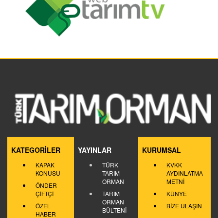
KATEGORİLER
YAYINLAR
KURUMSAL
KAPAK
TÜRK
KVKK
KONUSU
TARIM
AYDINLATMA
ORMAN
METNİ
ÖNDER
ÇİFTÇİ
TARIM
KÜNYE
ORMAN
ÖZEL
BİZE ULAŞIN
BÜLTENİ
HABER