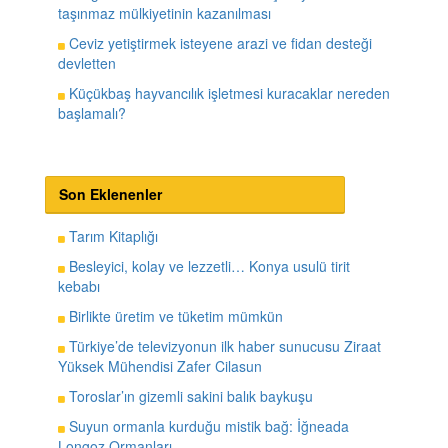
taşınmaz mülkiyetinin kazanılması
Ceviz yetiştirmek isteyene arazi ve fidan desteği
devletten
Küçükbaş hayvancılık işletmesi kuracaklar nereden
başlamalı?
Son Eklenenler
Tarım Kitaplığı
Besleyici, kolay ve lezzetli… Konya usulü tirit
kebabı
Birlikte üretim ve tüketim mümkün
Türkiye’de televizyonun ilk haber sunucusu Ziraat
Yüksek Mühendisi Zafer Cilasun
Toroslar’ın gizemli sakini balık baykuşu
Suyun ormanla kurduğu mistik bağ: İğneada
Longoz Ormanları