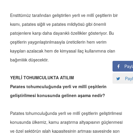
Enstitümüz tarafından geliştirilen yerli ve millî çeşitlerin bir
kısmı, patates siğili ve patates mildiyösü gibi önemli
patojenlere karşı daha dayanıklı özellikler gösteriyor. Bu
çeşitlerin yaygınlaştırılmasıyla üreticilerin hem verim
kayıpları azalacak hem de kimyasal ilaç kullanımına olan
bağımlılık düşecektir.
Payl
YERLİ TOHUMCULUKTA ATILIM
Payl
Patates tohumculuğunda yerli ve millî çeşitlerin
geliştirilmesi konusunda gelinen aşama nedir?
Patates tohumculuğunda yerli ve millî çeşitlerin geliştirilmesi
konusunda ülkemiz, kamu araştırma altyapısının güçlenmesi
ve özel sektörün ıslah kapasitesinin artması sayesinde son