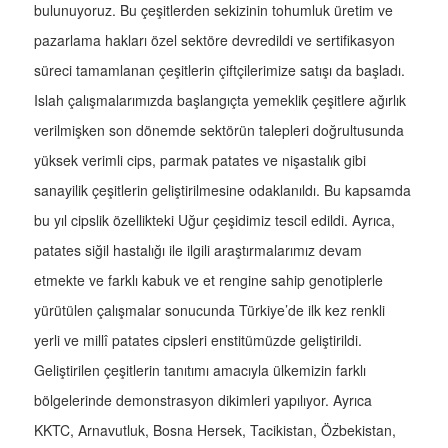
bulunuyoruz. Bu çeşitlerden sekizinin tohumluk üretim ve
pazarlama hakları özel sektöre devredildi ve sertifikasyon
süreci tamamlanan çeşitlerin çiftçilerimize satışı da başladı.
Islah çalışmalarımızda başlangıçta yemeklik çeşitlere ağırlık
verilmişken son dönemde sektörün talepleri doğrultusunda
yüksek verimli cips, parmak patates ve nişastalık gibi
sanayilik çeşitlerin geliştirilmesine odaklanıldı. Bu kapsamda
bu yıl cipslik özellikteki Uğur çeşidimiz tescil edildi. Ayrıca,
patates siğil hastalığı ile ilgili araştırmalarımız devam
etmekte ve farklı kabuk ve et rengine sahip genotiplerle
yürütülen çalışmalar sonucunda Türkiye’de ilk kez renkli
yerli ve millî patates cipsleri enstitümüzde geliştirildi.
Geliştirilen çeşitlerin tanıtımı amacıyla ülkemizin farklı
bölgelerinde demonstrasyon dikimleri yapılıyor. Ayrıca
KKTC, Arnavutluk, Bosna Hersek, Tacikistan, Özbekistan,