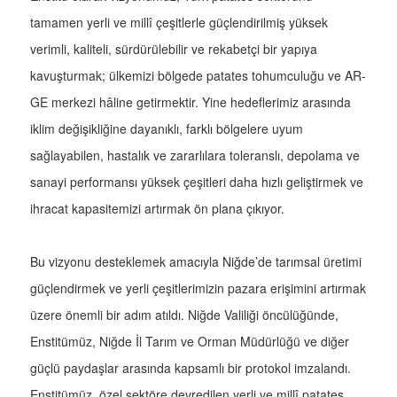
tamamen yerli ve millî çeşitlerle güçlendirilmiş yüksek
verimli, kaliteli, sürdürülebilir ve rekabetçi bir yapıya
kavuşturmak; ülkemizi bölgede patates tohumculuğu ve AR-
GE merkezi hâline getirmektir. Yine hedeflerimiz arasında
iklim değişikliğine dayanıklı, farklı bölgelere uyum
sağlayabilen, hastalık ve zararlılara toleranslı, depolama ve
sanayi performansı yüksek çeşitleri daha hızlı geliştirmek ve
ihracat kapasitemizi artırmak ön plana çıkıyor.
Bu vizyonu desteklemek amacıyla Niğde’de tarımsal üretimi
güçlendirmek ve yerli çeşitlerimizin pazara erişimini artırmak
üzere önemli bir adım atıldı. Niğde Valiliği öncülüğünde,
Enstitümüz, Niğde İl Tarım ve Orman Müdürlüğü ve diğer
güçlü paydaşlar arasında kapsamlı bir protokol imzalandı.
Enstitümüz, özel sektöre devredilen yerli ve millî patates