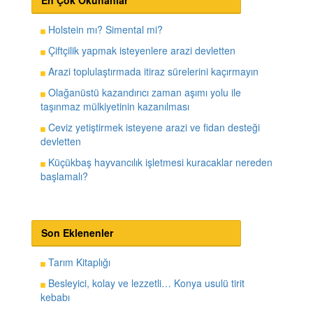
En Çok Okunanlar
Holstein mı? Simental mi?
Çiftçilik yapmak isteyenlere arazi devletten
Arazi toplulaştırmada itiraz sürelerini kaçırmayın
Olağanüstü kazandırıcı zaman aşımı yolu ile
taşınmaz mülkiyetinin kazanılması
Ceviz yetiştirmek isteyene arazi ve fidan desteği
devletten
Küçükbaş hayvancılık işletmesi kuracaklar nereden
başlamalı?
Son Eklenenler
Tarım Kitaplığı
Besleyici, kolay ve lezzetli… Konya usulü tirit
kebabı