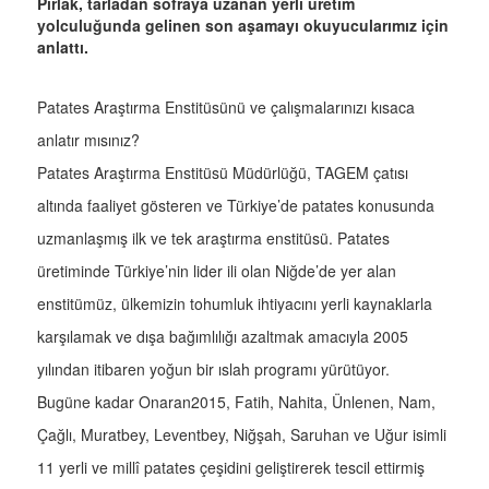
Pırlak, tarladan sofraya uzanan yerli üretim
yolculuğunda gelinen son aşamayı okuyucularımız için
anlattı.
Patates Araştırma Enstitüsünü ve çalışmalarınızı kısaca
anlatır mısınız?
Patates Araştırma Enstitüsü Müdürlüğü, TAGEM çatısı
altında faaliyet gösteren ve Türkiye’de patates konusunda
uzmanlaşmış ilk ve tek araştırma enstitüsü. Patates
üretiminde Türkiye’nin lider ili olan Niğde’de yer alan
enstitümüz, ülkemizin tohumluk ihtiyacını yerli kaynaklarla
karşılamak ve dışa bağımlılığı azaltmak amacıyla 2005
yılından itibaren yoğun bir ıslah programı yürütüyor.
Bugüne kadar Onaran2015, Fatih, Nahita, Ünlenen, Nam,
Çağlı, Muratbey, Leventbey, Niğşah, Saruhan ve Uğur isimli
11 yerli ve millî patates çeşidini geliştirerek tescil ettirmiş