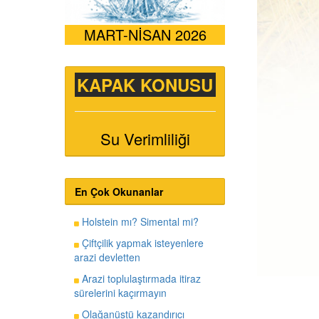
MART-NİSAN 2026
KAPAK KONUSU
Su Verimliliği
En Çok Okunanlar
Holstein mı? Simental mi?
Çiftçilik yapmak isteyenlere
arazi devletten
Arazi toplulaştırmada itiraz
sürelerini kaçırmayın
Olağanüstü kazandırıcı