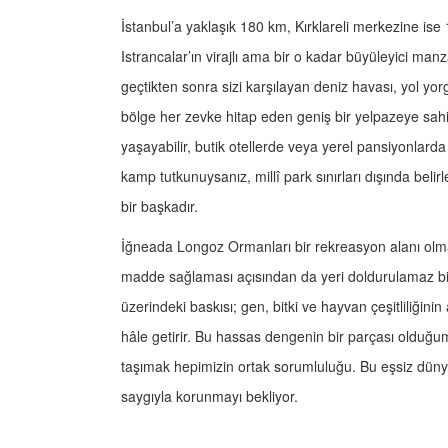
İstanbul’a yaklaşık 180 km, Kırklareli merkezine i
Istrancalar’ın virajlı ama bir o kadar büyüleyici manz
geçtikten sonra sizi karşılayan deniz havası, yol 
bölge her zevke hitap eden geniş bir yelpazeye sah
yaşayabilir, butik otellerde veya yerel pansiyonlarda 
kamp tutkunuysanız, millî park sınırları dışında beli
bir başkadır.
İğneada Longoz Ormanları bir rekreasyon alanı olma
madde sağlaması açısından da yeri doldurulamaz bir
üzerindeki baskısı; gen, bitki ve hayvan çeşitliliğini
hâle getirir. Bu hassas dengenin bir parçası olduğu
taşımak hepimizin ortak sorumluluğu. Bu eşsiz dün
saygıyla korunmayı bekliyor.