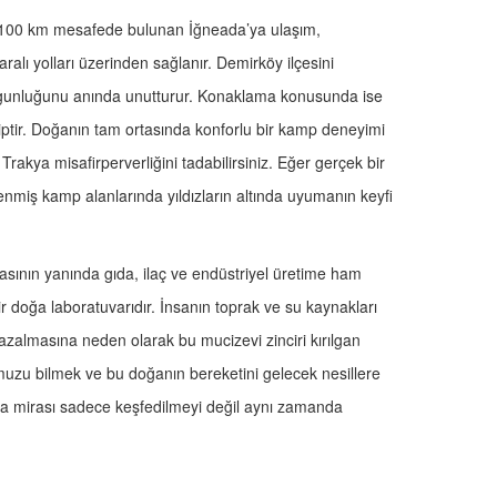
se 100 km mesafede bulunan İğneada’ya ulaşım,
aralı yolları üzerinden sağlanır. Demirköy ilçesini
yorgunluğunu anında unutturur. Konaklama konusunda ise
iptir. Doğanın tam ortasında konforlu bir kamp deneyimi
Trakya misafirperverliğini tadabilirsiniz. Eğer gerçek bir
rlenmiş kamp alanlarında yıldızların altında uyumanın keyfi
sının yanında gıda, ilaç ve endüstriyel üretime ham
 doğa laboratuvarıdır. İnsanın toprak ve su kaynakları
n azalmasına neden olarak bu mucizevi zinciri kırılgan
muzu bilmek ve bu doğanın bereketini gelecek nesillere
ya mirası sadece keşfedilmeyi değil aynı zamanda