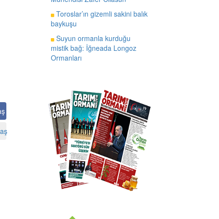
Toroslar’ın gizemli sakini balık
baykuşu
Suyun ormanla kurduğu
mistik bağ: İğneada Longoz
Ormanları
aş
aş