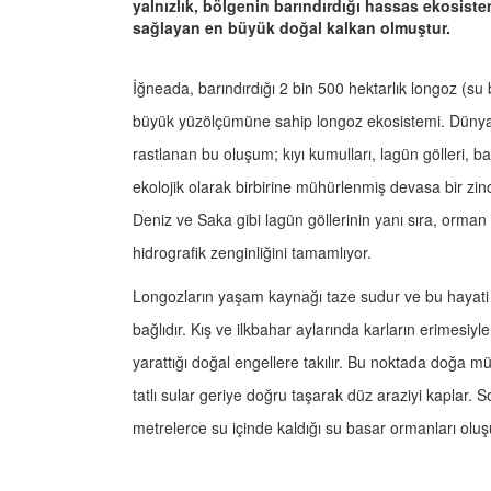
yalnızlık, bölgenin barındırdığı hassas ekosi
sağlayan en büyük doğal kalkan olmuştur.
İğneada, barındırdığı 2 bin 500 hektarlık longoz (su
büyük yüzölçümüne sahip longoz ekosistemi. Düny
rastlanan bu oluşum; kıyı kumulları, lagün gölleri, ba
ekolojik olarak birbirine mühürlenmiş devasa bir zinc
Deniz ve Saka gibi lagün göllerinin yanı sıra, orman
hidrografik zenginliğini tamamlıyor.
Longozların yaşam kaynağı taze sudur ve bu hayati 
bağlıdır. Kış ve ilkbahar aylarında karların erimesi
yarattığı doğal engellere takılır. Bu noktada doğa
tatlı sular geriye doğru taşarak düz araziyi kaplar.
metrelerce su içinde kaldığı su basar ormanları oluş