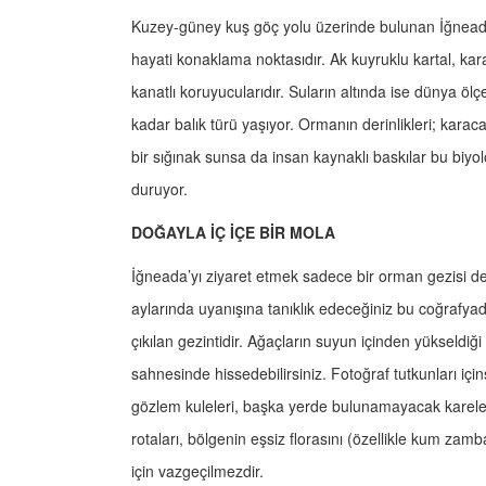
Kuzey-güney kuş göç yolu üzerinde bulunan İğnead
hayati konaklama noktasıdır. Ak kuyruklu kartal, kar
kanatlı koruyucularıdır. Suların altında ise dünya ölç
kadar balık türü yaşıyor. Ormanın derinlikleri; karac
bir sığınak sunsa da insan kaynaklı baskılar bu biyol
duruyor.
DOĞAYLA İÇ İÇE BİR MOLA
İğneada’yı ziyaret etmek sadece bir orman gezisi değ
aylarında uyanışına tanıklık edeceğiniz bu coğrafya
çıkılan gezintidir. Ağaçların suyun içinden yükseldiği 
sahnesinde hissedebilirsiniz. Fotoğraf tutkunları içi
gözlem kuleleri, başka yerde bulunamayacak kareler
rotaları, bölgenin eşsiz florasını (özellikle kum za
için vazgeçilmezdir.