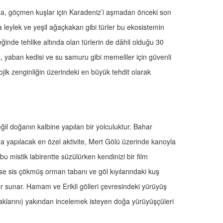
a, göçmen kuşlar için Karadeniz’i aşmadan önceki son
a leylek ve yeşil ağaçkakan gibi türler bu ekosistemin
eğinde tehlike altında olan türlerin de dâhil olduğu 30
a, yaban kedisi ve su samuru gibi memeliler için güvenli
ojik zenginliğin üzerindeki en büyük tehdit olarak
il doğanın kalbine yapılan bir yolculuktur. Bahar
da yapılacak en özel aktivite, Mert Gölü üzerinde kanoyla
bu mistik labirentte süzülürken kendinizi bir film
nse sis çökmüş orman tabanı ve göl kıyılarındaki kuş
 sunar. Hamam ve Erikli gölleri çevresindeki yürüyüş
mbaklarını) yakından incelemek isteyen doğa yürüyüşçüleri