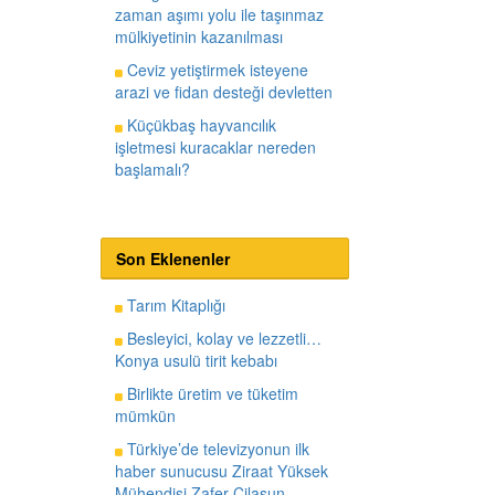
zaman aşımı yolu ile taşınmaz
mülkiyetinin kazanılması
Ceviz yetiştirmek isteyene
arazi ve fidan desteği devletten
Küçükbaş hayvancılık
işletmesi kuracaklar nereden
başlamalı?
Son Eklenenler
Tarım Kitaplığı
Besleyici, kolay ve lezzetli…
Konya usulü tirit kebabı
Birlikte üretim ve tüketim
mümkün
Türkiye’de televizyonun ilk
haber sunucusu Ziraat Yüksek
Mühendisi Zafer Cilasun