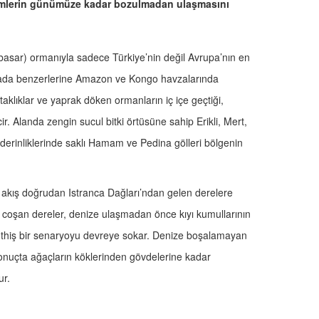
stemlerin günümüze kadar bozulmadan ulaşmasını
 basar) ormanıyla sadece Türkiye’nin değil Avrupa’nın en
ada benzerlerine Amazon ve Kongo havzalarında
taklıklar ve yaprak döken ormanların iç içe geçtiği,
ir. Alanda zengin sucul bitki örtüsüne sahip Erikli, Mert,
 derinliklerinde saklı Hamam ve Pedina gölleri bölgenin
akış doğrudan Istranca Dağları’ndan gelen derelere
yle coşan dereler, denize ulaşmadan önce kıyı kumullarının
 müthiş bir senaryoyu devreye sokar. Denize boşalamayan
 Sonuçta ağaçların köklerinden gövdelerine kadar
ur.