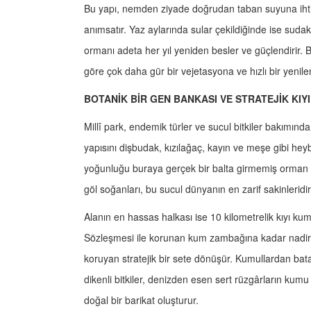
Bu yapı, nemden ziyade doğrudan taban suyuna ihti
anımsatır. Yaz aylarında sular çekildiğinde ise sud
ormanı adeta her yıl yeniden besler ve güçlendirir
göre çok daha gür bir vejetasyona ve hızlı bir yenil
BOTANİK BİR GEN BANKASI VE STRATEJİK KIYI
Millî park, endemik türler ve sucul bitkiler bakımın
yapısını dişbudak, kızılağaç, kayın ve meşe gibi heybe
yoğunluğu buraya gerçek bir balta girmemiş orman h
göl soğanları, bu sucul dünyanın en zarif sakinleridir
Alanın en hassas halkası ise 10 kilometrelik kıyı ku
Sözleşmesi ile korunan kum zambağına kadar nadir t
koruyan stratejik bir sete dönüşür. Kumullardan bata
dikenli bitkiler, denizden esen sert rüzgârların kumu
doğal bir barikat oluşturur.