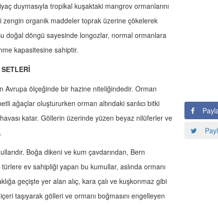
yaç duymasıyla tropikal kuşaktaki mangrov ormanlarını
aki zengin organik maddeler toprak üzerine çökelerek
. Bu doğal döngü sayesinde longozlar, normal ormanlara
enme kapasitesine sahiptir.
 SETLERİ
dan Avrupa ölçeğinde bir hazine niteliğindedir. Orman
tli ağaçlar oluştururken orman altındaki sarılıcı bitki
Payl
avası katar. Göllerin üzerinde yüzen beyaz nilüferler ve
Payl
.
mullarıdır. Boğa dikeni ve kum çavdarından, Bern
ürlere ev sahipliği yapan bu kumullar, aslında ormanı
klığa geçişte yer alan alıç, kara çalı ve kuşkonmaz gibi
 içeri taşıyarak gölleri ve ormanı boğmasını engelleyen