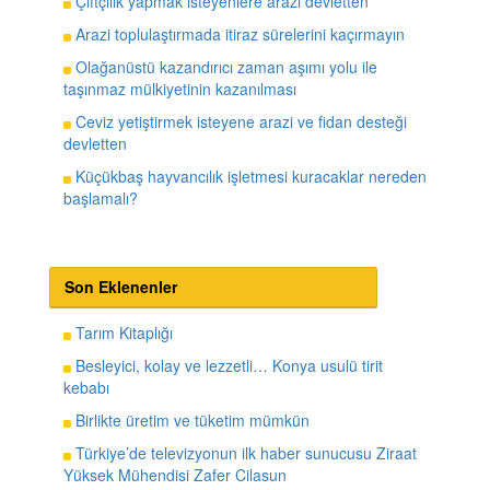
Çiftçilik yapmak isteyenlere arazi devletten
Arazi toplulaştırmada itiraz sürelerini kaçırmayın
Olağanüstü kazandırıcı zaman aşımı yolu ile
taşınmaz mülkiyetinin kazanılması
Ceviz yetiştirmek isteyene arazi ve fidan desteği
devletten
Küçükbaş hayvancılık işletmesi kuracaklar nereden
başlamalı?
Son Eklenenler
Tarım Kitaplığı
Besleyici, kolay ve lezzetli… Konya usulü tirit
kebabı
Birlikte üretim ve tüketim mümkün
Türkiye’de televizyonun ilk haber sunucusu Ziraat
Yüksek Mühendisi Zafer Cilasun