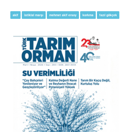
akif
istiklal marşı
mehmet akif ersoy
korkma
fazıl gökçek