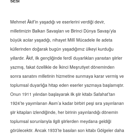
SESİ
Mehmet Âkif’in yaşadığı ve eserlerini verdiği devir,
milletimizin Balkan Savaşları ve Birinci Dünya Savaşı’yla
büyük acılar yaşadığı, nihayet Millî Mücadele ile adeta
küllerinden doğarak bugün yaşadığımız ülkeyi kurduğu
yıllardır. Âkif, ilk gençliğinde ferdî duyarlıkları yansıtan şiirler
yazmış, fakat özellikle de İkinci Meşrutiyet döneminden
sonra sanatını milletinin hizmetine sunmaya karar vermiş ve
toplumsal duyarlığa hitap eden eserler yazmaya başlamıştır.
Onun 1911 yılından başlayarak ilk şiir kitabı Safahat’tan
1924’te yayımlanan Asım’a kadar birbiri peşi sıra yayınlanan
şiir kitapları izlendiğinde, her birinin yayınlandığı dönemin
toplumsal sorunlarıyla ilgili şiirlerden meydana geldiği
görülecektir. Ancak 1933’te basılan son kitabı Gölgeler daha