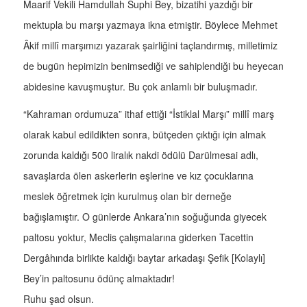
Maarif Vekili Hamdullah Suphi Bey, bizatihi yazdığı bir
mektupla bu marşı yazmaya ikna etmiştir. Böylece Mehmet
Âkif millî marşımızı yazarak şairliğini taçlandırmış, milletimiz
de bugün hepimizin benimsediği ve sahiplendiği bu heyecan
abidesine kavuşmuştur. Bu çok anlamlı bir buluşmadır.
“Kahraman ordumuza” ithaf ettiği “İstiklal Marşı” millî marş
olarak kabul edildikten sonra, bütçeden çıktığı için almak
zorunda kaldığı 500 liralık nakdi ödülü Darülmesai adlı,
savaşlarda ölen askerlerin eşlerine ve kız çocuklarına
meslek öğretmek için kurulmuş olan bir derneğe
bağışlamıştır. O günlerde Ankara’nın soğuğunda giyecek
paltosu yoktur, Meclis çalışmalarına giderken Tacettin
Dergâhında birlikte kaldığı baytar arkadaşı Şefik [Kolaylı]
Bey’in paltosunu ödünç almaktadır!
Ruhu şad olsun.