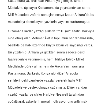
Kastamonu’ya, ardından Ankara’ya gitmiştir. Sırat-ı
Müstakim, üç sayısı Kastamonu’da yayınlandıktan sonra
Millî Mücadele zaferle sonuçlanıncaya kadar Ankara’da bu
mücadeleyi destekleyen yazılarla yayınını sürdürmüştür.
O zamana kadar yazdığı şiirlerle “millî şair” sıfatını hakkıyla
elde etmiş olan Mehmet Âkif’in toplumun her tabakasında,
özellikle de halk üzerinde büyük itibarı ve saygınlığı vardır.
Bu yüzden o, Ankara’ya gittikten sonra sadece dergi
faaliyetleriyle yetinmemiş, hem Türkiye Büyük Millet
Meclisinde görev almış hem de Ankara’nın yanı sıra
Kastamonu, Balıkesir, Konya gibi diğer Anadolu
şehirlerindeki camilerde vaazlar vererek halkı Millî
Mücadele’ye destek olmaya çağırmıştır. Diğer yandan
yazdığı yazılar ve şiirler Harbiye Nezareti tarafından
çoğaltılarak askerlerin moral motivasyonunu arttırmak