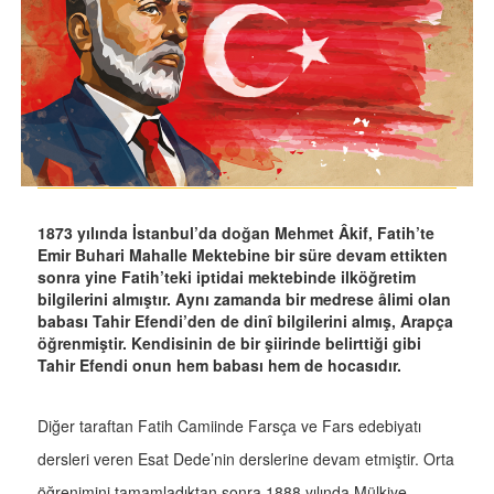
1873 yılında İstanbul’da doğan Mehmet Âkif, Fatih’te
Emir Buhari Mahalle Mektebine bir süre devam ettikten
sonra yine Fatih’teki iptidai mektebinde ilköğretim
bilgilerini almıştır. Aynı zamanda bir medrese âlimi olan
babası Tahir Efendi’den de dinî bilgilerini almış, Arapça
öğrenmiştir. Kendisinin de bir şiirinde belirttiği gibi
Tahir Efendi onun hem babası hem de hocasıdır.
Diğer taraftan Fatih Camiinde Farsça ve Fars edebiyatı
dersleri veren Esat Dede’nin derslerine devam etmiştir. Orta
öğrenimini tamamladıktan sonra 1888 yılında Mülkiye