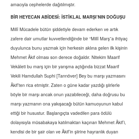
amacıyla cephelerde dağıtılmıştır.
BİR HEYECAN ABİDESİ: İSTİKLAL MARŞI’NIN DOĞUŞU
Millî Mücadele bütün şiddetiyle devam ederken ve artık
zafere dair umutlar kuvvetlendiğinde bir “Millî Marş”a ihtiyaç
duyulunca bunu yazmak için herkesin aklına gelen ilk kişinin
Mehmet Âkif olması son derece doğaldır. Nitekim Maarif
Vekâleti bu marş için bir yarışma açtığında bizzat Maarif
Vekili Hamdullah Suphi [Tanrıöver] Bey bu marşı yazmasını
Âkif’ten rica etmiştir. Zaten o güne kadar yazdığı şiirlerle
böyle bir marşı ancak onun yazabileceği, daha doğrusu bu
marşı yazmanın ona yakışacağı bütün kamuoyunun kabul
ettiği bir husustur. Başlangıçta vadedilen para ödülü
dolayısıyla müsabakaya katılmaktan kaçınan Mehmet Âkif’i,
kendisi de bir şair olan ve Âkif’in şiirine hayranlık duyan