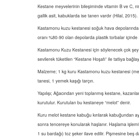
Kestane meyvelerinin bileşiminde vitamin B ve C, ni
gallik asit, kabuklarda ise tanen vardır (Hilal, 2015).
Kastamonu kuzu kestanesi soğuk hava depolarında m
oranı %80-90 olan depolarda plastik torbalar içinde 
Kastamonu Kuzu Kestanesi için söylenecek çok şey o
sevilerek tüketilen “Kestane Hoşafı” ile tatlıya bağl
Malzeme; 1 kg kuru Kastamonu kuzu kestanesi (melot
tanesi, 1 yemek kaşığı tarçın.
Yapılışı; Ağacından yeni toplanmış kestane, kazanlard
kurutulur. Kurutulan bu kestaneye “melot” denir.
Kuru melot kestane kabuğu kırılarak kabuğundan ayrı
sonra tencereye konularak haşlanır. Haşlama işlemi
1 su bardağı) toz şeker ilave edilir. Pişmesine beş d