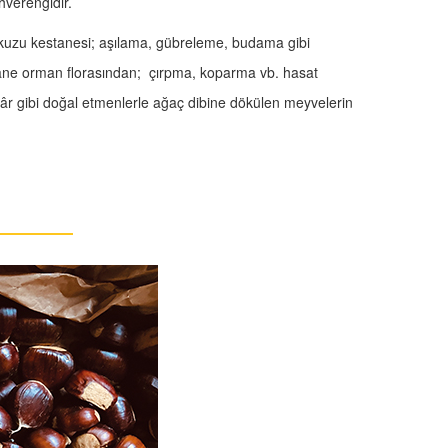
ahverengidir.
uzu kestanesi; aşılama, gübreleme, budama gibi
stane orman florasından; çırpma, koparma vb. hasat
gâr gibi doğal etmenlerle ağaç dibine dökülen meyvelerin