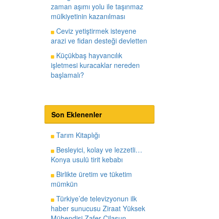
zaman aşımı yolu ile taşınmaz
mülkiyetinin kazanılması
Ceviz yetiştirmek isteyene
arazi ve fidan desteği devletten
Küçükbaş hayvancılık
işletmesi kuracaklar nereden
başlamalı?
Son Eklenenler
Tarım Kitaplığı
Besleyici, kolay ve lezzetli…
Konya usulü tirit kebabı
Birlikte üretim ve tüketim
mümkün
Türkiye’de televizyonun ilk
haber sunucusu Ziraat Yüksek
Mühendisi Zafer Cilasun