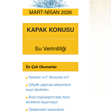
MART-NİSAN 2026
KAPAK KONUSU
Su Verimliliği
En Çok Okunanlar
Holstein mı? Simental mi?
Çiftçilik yapmak isteyenlere
arazi devletten
Arazi toplulaştırmada itiraz
sürelerini kaçırmayın
Olağanüstü kazandırıcı