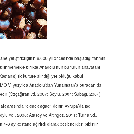
ne yetiştiriciliğinin 6.000 yıl öncesinde başladığı tahmin
n bilinmemekle birlikte Anadolu’nun bu türün anavatanı
astanis) ilk kültüre alındığı yer olduğu kabul
e MÖ V. yüzyılda Anadolu’dan Yunanistan’a buradan da
dir (Özçağıran vd. 2007; Soylu, 2004; Subaşı, 2004).
halk arasında “ekmek ağacı” denir. Avrupa’da ise
Soylu vd., 2006; Atasoy ve Altıngöz, 2011; Turna vd.,
-6 ay kestane ağırlıklı olarak beslendikleri bildirilir