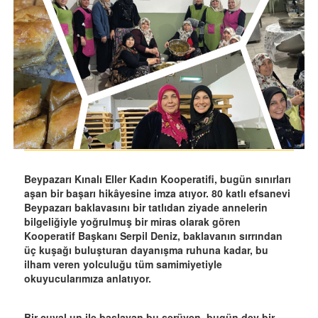
Beypazarı Kınalı Eller Kadın Kooperatifi, bugün sınırları
aşan bir başarı hikâyesine imza atıyor. 80 katlı efsanevi
Beypazarı baklavasını bir tatlıdan ziyade annelerin
bilgeliğiyle yoğrulmuş bir miras olarak gören
Kooperatif Başkanı Serpil Deniz, baklavanın sırrından
üç kuşağı buluşturan dayanışma ruhuna kadar, bu
ilham veren yolculuğu tüm samimiyetiyle
okuyucularımıza anlatıyor.
Bir çuval un ile başlayan bu serüven, bugün dev bir