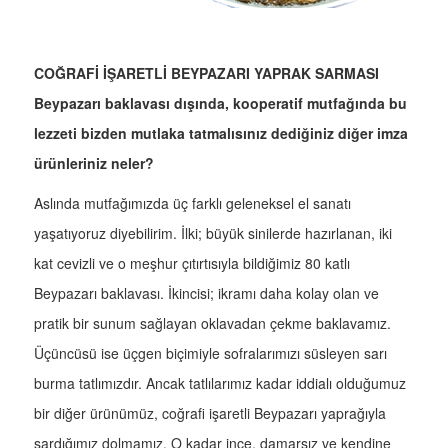
COĞRAFİ İŞARETLİ BEYPAZARI YAPRAK SARMASI
Beypazarı baklavası dışında, kooperatif mutfağında bu
lezzeti bizden mutlaka tatmalısınız dediğiniz diğer imza
ürünleriniz neler?
Aslında mutfağımızda üç farklı geleneksel el sanatı
yaşatıyoruz diyebilirim. İlki; büyük sinilerde hazırlanan, iki
kat cevizli ve o meşhur çıtırtısıyla bildiğimiz 80 katlı
Beypazarı baklavası. İkincisi; ikramı daha kolay olan ve
pratik bir sunum sağlayan oklavadan çekme baklavamız.
Üçüncüsü ise üçgen biçimiyle sofralarımızı süsleyen sarı
burma tatlımızdır. Ancak tatlılarımız kadar iddialı olduğumuz
bir diğer ürünümüz, coğrafi işaretli Beypazarı yaprağıyla
sardığımız dolmamız. O kadar ince, damarsız ve kendine