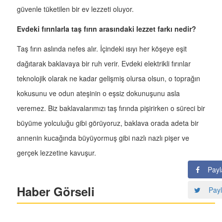
güvenle tüketilen bir ev lezzeti oluyor.
Evdeki fırınlarla taş fırın arasındaki lezzet farkı nedir?
Taş fırın aslında nefes alır. İçindeki ısıyı her köşeye eşit
dağıtarak baklavaya bir ruh verir. Evdeki elektrikli fırınlar
teknolojik olarak ne kadar gelişmiş olursa olsun, o toprağın
kokusunu ve odun ateşinin o eşsiz dokunuşunu asla
veremez. Biz baklavalarımızı taş fırında pişirirken o süreci bir
büyüme yolculuğu gibi görüyoruz, baklava orada adeta bir
annenin kucağında büyüyormuş gibi nazlı nazlı pişer ve
gerçek lezzetine kavuşur.
Payl
Haber Görseli
Payl