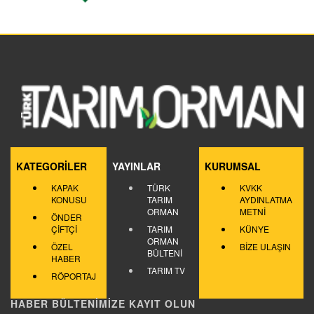
KATEGORİLER
YAYINLAR
KURUMSAL
KAPAK
TÜRK
KVKK
KONUSU
TARIM
AYDINLATMA
ORMAN
METNİ
ÖNDER
ÇİFTÇİ
TARIM
KÜNYE
ORMAN
ÖZEL
BİZE ULAŞIN
BÜLTENİ
HABER
TARIM TV
RÖPORTAJ
HABER BÜLTENİMİZE KAYIT OLUN