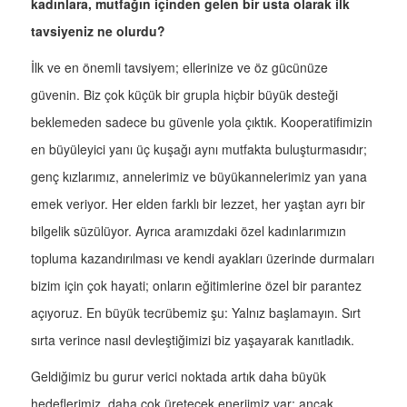
kadınlara, mutfağın içinden gelen bir usta olarak ilk
tavsiyeniz ne olurdu?
İlk ve en önemli tavsiyem; ellerinize ve öz gücünüze
güvenin. Biz çok küçük bir grupla hiçbir büyük desteği
beklemeden sadece bu güvenle yola çıktık. Kooperatifimizin
en büyüleyici yanı üç kuşağı aynı mutfakta buluşturmasıdır;
genç kızlarımız, annelerimiz ve büyükannelerimiz yan yana
emek veriyor. Her elden farklı bir lezzet, her yaştan ayrı bir
bilgelik süzülüyor. Ayrıca aramızdaki özel kadınlarımızın
topluma kazandırılması ve kendi ayakları üzerinde durmaları
bizim için çok hayati; onların eğitimlerine özel bir parantez
açıyoruz. En büyük tecrübemiz şu: Yalnız başlamayın. Sırt
sırta verince nasıl devleştiğimizi biz yaşayarak kanıtladık.
Geldiğimiz bu gurur verici noktada artık daha büyük
hedeflerimiz, daha çok üretecek enerjimiz var; ancak