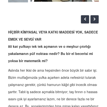
HİÇBİR KİMYASAL VEYA KATKI MADDESİ YOK, SADECE
EMEK VE SEVGİ VAR
80 kat yufkayı tek tek açmanın ve o meşhur çıtırlığı
yakalamanın püf noktası nedir? Bu bir el becerisi mi
yoksa bir matematik mi?
Aslında her ikisi de ama hepsinden önce büyük bir sabır işi.
Bizim mutfağımızda yufka açarken adeta nefesinizi tutarak
çalışmanız gerekir, çünkü hamurun kâğıt gibi incecik olması
şarttır. Tabii iş sadece açmakla bitmiyor; taş fırının o hassas
ısısını çok iyi ayarlamanız lazım, ne bir derece fazla ne bir
derece az. Bu, annelerimizden bize miras kalan yaşattığımız