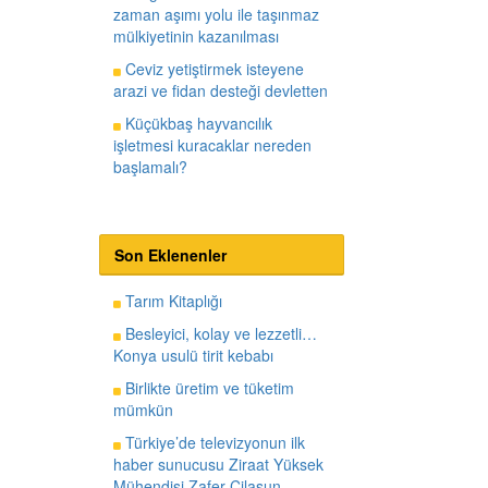
zaman aşımı yolu ile taşınmaz
mülkiyetinin kazanılması
Ceviz yetiştirmek isteyene
arazi ve fidan desteği devletten
Küçükbaş hayvancılık
işletmesi kuracaklar nereden
başlamalı?
Son Eklenenler
Tarım Kitaplığı
Besleyici, kolay ve lezzetli…
Konya usulü tirit kebabı
Birlikte üretim ve tüketim
mümkün
Türkiye’de televizyonun ilk
haber sunucusu Ziraat Yüksek
Mühendisi Zafer Cilasun