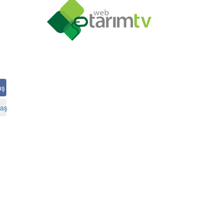
aş
aş