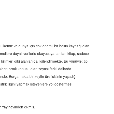
a, ülkemiz ve dünya için çok önemli bir besin kaynağı olan
l temellere dayalı verilerle okuyucuya tanıtan kitap, sadece
k bilimleri gibi alanları da ilgilendirmekte. Bu yönüyle; tıp,
inlerin ortak konusu olan zeytini farklı dallarda
ünde, Bergama’da bir zeytin üreticisinin yaşadığı
iştiriciliğini yapmak isteyenlere yol göstermesi
r Yayınevinden çıkmış.