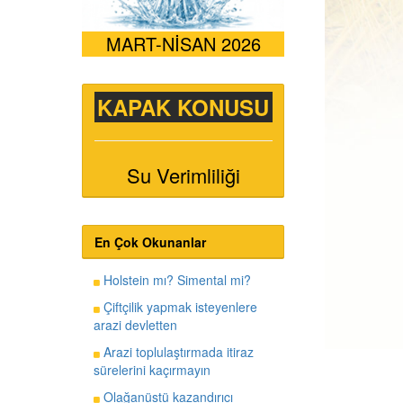
MART-NİSAN 2026
KAPAK KONUSU
Su Verimliliği
En Çok Okunanlar
Holstein mı? Simental mi?
Çiftçilik yapmak isteyenlere
arazi devletten
Arazi toplulaştırmada itiraz
sürelerini kaçırmayın
Olağanüstü kazandırıcı