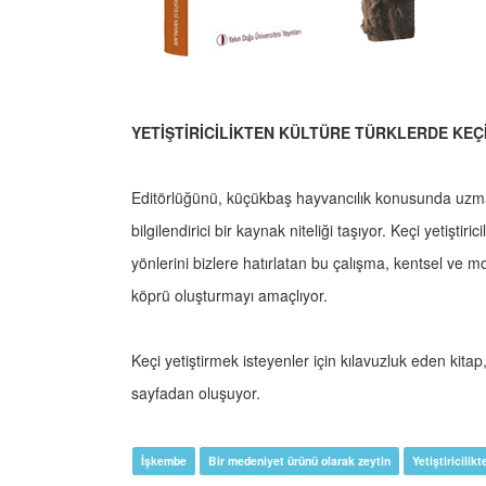
YETİŞTİRİCİLİKTEN KÜLTÜRE TÜRKLERDE KEÇ
Editörlüğünü, küçükbaş hayvancılık konusunda uzman 
bilgilendirici bir kaynak niteliği taşıyor. Keçi yetiştir
yönlerini bizlere hatırlatan bu çalışma, kentsel ve 
köprü oluşturmayı amaçlıyor.
Keçi yetiştirmek isteyenler için kılavuzluk eden kita
sayfadan oluşuyor.
İşkembe
Bir medeniyet ürünü olarak zeytin
Yetiştiricilik