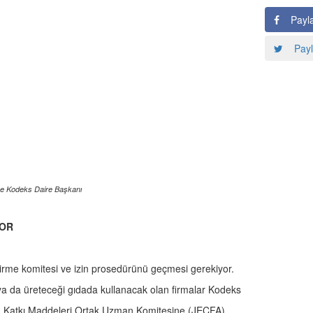
Payl
Payl
ve Kodeks Daire Başkanı
YOR
irme komitesi ve izin prosedürünü geçmesi gerekiyor.
ya da üreteceği gıdada kullanacak olan firmalar Kodeks
da Katkı Maddeleri Ortak Uzman Komitesine (JECFA)