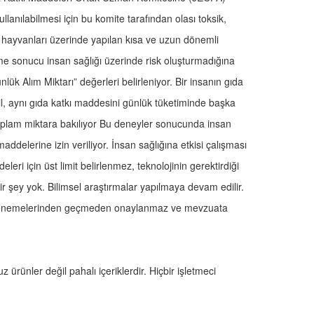
llanılabilmesi için bu komite tarafından olası toksik,
ey hayvanları üzerinde yapılan kısa ve uzun dönemli
eme sonucu insan sağlığı üzerinde risk oluşturmadığına
nlük Alım Miktarı” değerleri belirleniyor. Bir insanın gıda
il, aynı gıda katkı maddesini günlük tüketiminde başka
 toplam miktara bakılıyor Bu deneyler sonucunda insan
delerine izin veriliyor. İnsan sağlığına etkisi çalışması
leri için üst limit belirlenmez, teknolojinin gerektirdiği
ye bir şey yok. Bilimsel araştırmalar yapılmaya devam edilir.
ik denemelerinden geçmeden onaylanmaz ve mevzuata
 ürünler değil pahalı içeriklerdir. Hiçbir işletmeci