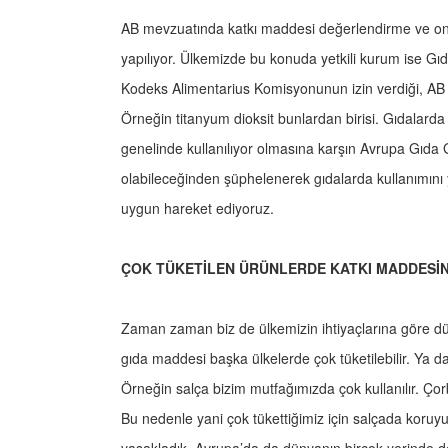
AB mevzuatında katkı maddesi değerlendirme ve ona
yapılıyor. Ülkemizde bu konuda yetkili kurum ise G
Kodeks Alimentarius Komisyonunun izin verdiği, AB m
Örneğin titanyum dioksit bunlardan birisi. Gıdalarda
genelinde kullanılıyor olmasına karşın Avrupa Gıda
olabileceğinden şüphelenerek gıdalarda kullanımını
uygun hareket ediyoruz.
ÇOK TÜKETİLEN ÜRÜNLERDE KATKI MADDESİN
Zaman zaman biz de ülkemizin ihtiyaçlarına göre dü
gıda maddesi başka ülkelerde çok tüketilebilir. Ya d
Örneğin salça bizim mutfağımızda çok kullanılır. Ço
Bu nedenle yani çok tükettiğimiz için salçada koruyuc