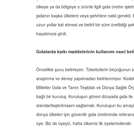
ülkeye ya da bölgeye o ürünle ilgili gıda üretim işl
gıdanın başka ülkelere veya şehirlere nakli gerekti. B
uzun yollar kat etmesi ve belirli bir süre üretildiği ş
hayatımıza girdi.
Gıdalarda katkı maddelerinin kullanımı nasıl bel
Öncelikle şunu belirteyim. Tüketicilerin birçoğunun sa
araştırma ve deney yapılmadan belirlenmiyor. Kode
Milletler Gıda ve Tarım Teşkilatı ve Dünya Sağlık Örg
bağlı bir kuruluş. Kuruluşun görevi dünyada gıda ile 
standartlaştırılmasını sağlamak. Kuruluşun bu amaçl
dünya ülkeleri için güvenilir gıda üretiminde referan
üye. Biz de üyeyiz, hatta ülkemiz ilk üyelerindendir