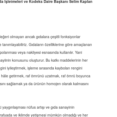
 İşletmeleri ve Kodeks Daire Başkanı Selim Kaplan
değeri olmayan ancak gıdalara çeşitli fonksiyonlar
tanımlayabiliriz. Gıdaların özelliklerine göre amaçlanan
olanması veya nakliyesi esnasında kullanılır. Yani
anayiinin konusunu oluşturur. Bu katkı maddelerinin her
engini iyileştirmek, işleme sırasında kaybolan rengini
p hâle getirmek, raf ömrünü uzatmak, raf ömrü boyunca
lmasını sağlamak ya da ürünün homojen olarak kalmasını
 ki yaygınlaşması nüfus artışı ve gıda sanayinin
oğrafyada ve iklimde yetişmesi mümkün olmadığı ve her