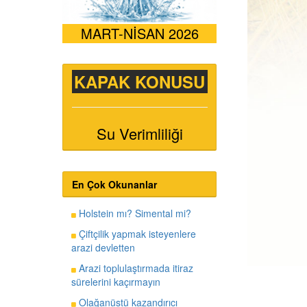
MART-NİSAN 2026
KAPAK KONUSU
Su Verimliliği
En Çok Okunanlar
Holstein mı? Simental mi?
Çiftçilik yapmak isteyenlere
arazi devletten
Arazi toplulaştırmada itiraz
sürelerini kaçırmayın
Olağanüstü kazandırıcı