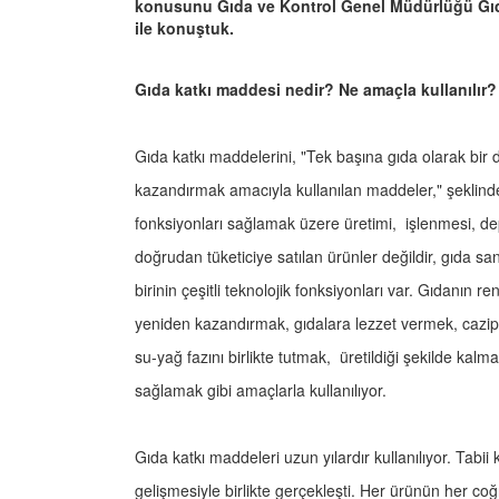
konusunu Gıda ve Kontrol Genel Müdürlüğü Gıda
ile konuştuk.
Gıda katkı maddesi nedir? Ne amaçla kullanılır?
Gıda katkı maddelerini, "Tek başına gıda olarak bir 
kazandırmak amacıyla kullanılan maddeler," şeklinde 
fonksiyonları sağlamak üzere üretimi, işlenmesi, dep
doğrudan tüketiciye satılan ürünler değildir, gıda s
birinin çeşitli teknolojik fonksiyonları var. Gıdanın r
yeniden kazandırmak, gıdalara lezzet vermek, cazi
su-yağ fazını birlikte tutmak, üretildiği şekilde ka
sağlamak gibi amaçlarla kullanılıyor.
Gıda katkı maddeleri uzun yılardır kullanılıyor. Tabii
gelişmesiyle birlikte gerçekleşti. Her ürünün her c