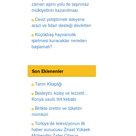
zaman aşımı yolu ile taşınmaz
mülkiyetinin kazanılması
Ceviz yetiştirmek isteyene
arazi ve fidan desteği devletten
Küçükbaş hayvancılık
işletmesi kuracaklar nereden
başlamalı?
Son Eklenenler
Tarım Kitaplığı
Besleyici, kolay ve lezzetli…
Konya usulü tirit kebabı
Birlikte üretim ve tüketim
mümkün
Türkiye’de televizyonun ilk
haber sunucusu Ziraat Yüksek
Mühendisi Zafer Cilasun