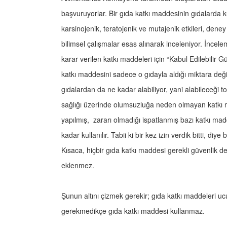
başvuruyorlar. Bir gıda katkı maddesinin gıdalarda ku
karsinojenik, teratojenik ve mutajenik etkileri, den
bilimsel çalışmalar esas alınarak inceleniyor. İncel
karar verilen katkı maddeleri için “Kabul Edilebilir Gü
katkı maddesini sadece o gıdayla aldığı miktara değ
gıdalardan da ne kadar alabiliyor, yani alabileceği
sağlığı üzerinde olumsuzluğa neden olmayan katkı mad
yapılmış, zararı olmadığı ispatlanmış bazı katkı madde
kadar kullanılır. Tabii ki bir kez izin verdik bitti, di
Kısaca, hiçbir gıda katkı maddesi gerekli güvenl
eklenmez.
Şunun altını çizmek gerekir; gıda katkı maddeleri ucuz
gerekmedikçe gıda katkı maddesi kullanmaz.