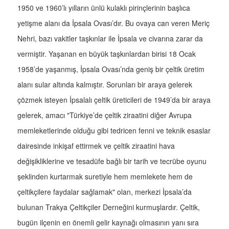
1950 ve 1960’lı yılların ünlü kulaklı pirinçlerinin başlıca
yetişme alanı da İpsala Ovası’dır. Bu ovaya can veren Meriç
Nehri, bazı vakitler taşkınlar ile İpsala ve civarına zarar da
vermiştir. Yaşanan en büyük taşkınlardan birisi 18 Ocak
1958’de yaşanmış, İpsala Ovası’nda geniş bir çeltik üretim
alanı sular altında kalmıştır. Sorunları bir araya gelerek
çözmek isteyen İpsalalı çeltik üreticileri de 1949’da bir araya
gelerek, amacı "Türkiye’de çeltik ziraatini diğer Avrupa
memleketlerinde olduğu gibi tedricen fenni ve teknik esaslar
dairesinde inkişaf ettirmek ve çeltik ziraatini hava
değişikliklerine ve tesadüfe bağlı bir tarih ve tecrübe oyunu
şeklinden kurtarmak suretiyle hem memlekete hem de
çeltikçilere faydalar sağlamak" olan, merkezi İpsala’da
bulunan Trakya Çeltikçiler Derneğini kurmuşlardır. Çeltik,
bugün ilçenin en önemli gelir kaynağı olmasının yanı sıra