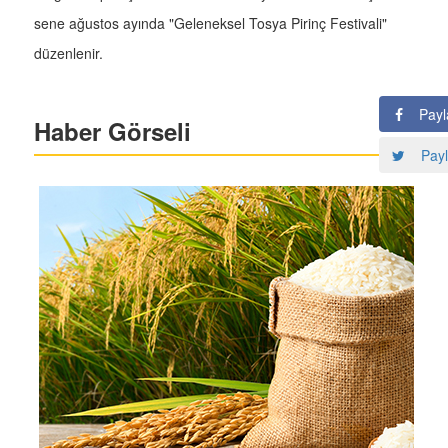
sene ağustos ayında "Geleneksel Tosya Pirinç Festivali"
düzenlenir.
Payl
Haber Görseli
Payl