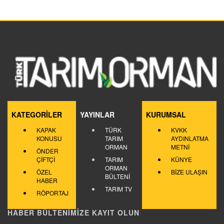
KATEGORİLER
YAYINLAR
KURUMSAL
KAPAK
TÜRK
KVKK
KONUSU
TARIM
AYDINLATMA
ORMAN
METNİ
ÖNDER
ÇİFTÇİ
TARIM
KÜNYE
ORMAN
ÖZEL
BİZE ULAŞIN
BÜLTENİ
HABER
TARIM TV
RÖPORTAJ
HABER BÜLTENİMİZE KAYIT OLUN