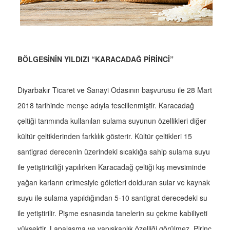
BÖLGESİNİN YILDIZI “KARACADAĞ PİRİNCİ”
Diyarbakır Ticaret ve Sanayi Odasının başvurusu ile 28 Mart
2018 tarihinde menşe adıyla tescillenmiştir. Karacadağ
çeltiği tarımında kullanılan sulama suyunun özellikleri diğer
kültür çeltiklerinden farklılık gösterir. Kültür çeltikleri 15
santigrad derecenin üzerindeki sıcaklığa sahip sulama suyu
ile yetiştiriciliği yapılırken Karacadağ çeltiği kış mevsiminde
yağan karların erimesiyle göletleri dolduran sular ve kaynak
suyu ile sulama yapıldığından 5-10 santigrat derecedeki su
ile yetiştirilir. Pişme esnasında tanelerin su çekme kabiliyeti
yüksektir. Lapalaşma ve yapışkanlık özelliği görülmez. Pirinç