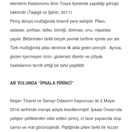
ekimlerin Kastamonu ilinin Tosya ilçesinde yapıldığı görüşü
hâkimdir (Taşlıgil ve Şahin, 2011).
Pirinç dünya mutfağında önemli yere sahiptir. Pilavı,
salatası, çorbası, tatlısı, böreği, dolması, unu, nişastası
yapılır. Birbirinden farklı birçok yemek tarifinin içinde yer alır.
Türk mutfağında pilav denince ilk akla gelen pirinçtir. Ayrıca,
gluten içermeyen ürün, glutensiz diyetin ve çölyak
hastalarının tercih ettiği bir tahıl çeşididir.
AB YOLUNDA “İPSALA PİRİNCİ”
Keşan Ticaret ve Sanayi Odasının başvurusu ile 2 Mayıs
2016 tarihinde menşe adıyla tescillenmiştir. İpsala Ovası'nda
yetişen çeltiklerden elde edilen pirinç; iri tane yapısında olup
camsı ve mat görünüştedir. Piştiğinde pilavı farklı bir lezzet