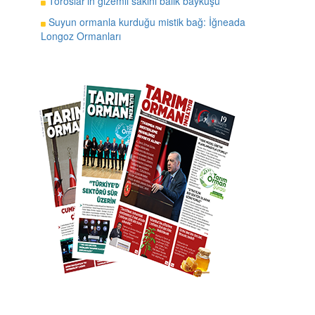
Toroslar’ın gizemli sakini balık baykuşu
Suyun ormanla kurduğu mistik bağ: İğneada
Longoz Ormanları