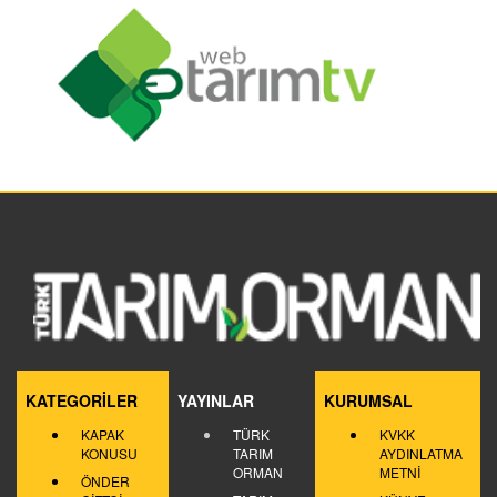
KATEGORİLER
YAYINLAR
KURUMSAL
KAPAK
TÜRK
KVKK
KONUSU
TARIM
AYDINLATMA
ORMAN
METNİ
ÖNDER