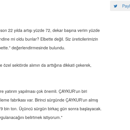
Payl
son 22 yılda artışı yüzde 72, dekar başına verim yüzde
ine mi oldu bunlar? Elbette değil. Siz üreticilerimizin
elbette." değerlendirmesinde bulundu.
zel sektörde alımın da arttığına dikkati çekerek,
öre yatırım yapılması çok önemli. ÇAYKUR'un biri
şleme fabrikası var. Birinci sürgünde ÇAYKUR'un almış
279 bin ton. Üçüncü sürgün birkaç gün sonra başlayacak.
gulanacağını belirtmek istiyorum."