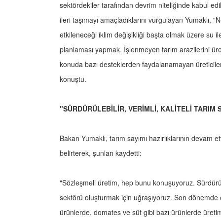
sektördekiler tarafından devrim niteliğinde kabul edil
ileri taşımayı amaçladıklarını vurgulayan Yumaklı, 
etkileneceği iklim değişikliği başta olmak üzere su il
planlaması yapmak. İşlenmeyen tarım arazilerini üreti
konuda bazı desteklerden faydalanamayan üreticile
konuştu.
"SÜRDÜRÜLEBİLİR, VERİMLİ, KALİTELİ TARIM
Bakan Yumaklı, tarım sayımı hazırlıklarının devam ett
belirterek, şunları kaydetti:
"Sözleşmeli üretim, hep bunu konuşuyoruz. Sürdürülebil
sektörü oluşturmak için uğraşıyoruz. Son dönemde öz
ürünlerde, domates ve süt gibi bazı ürünlerde üretim