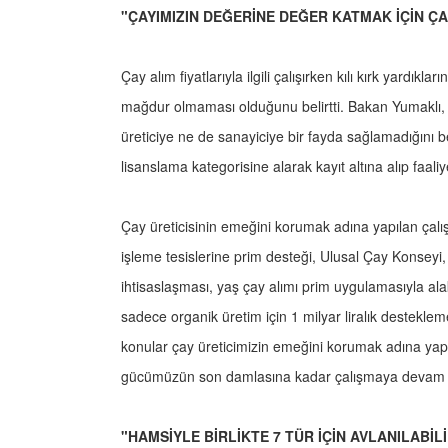
"ÇAYIMIZIN DEĞERİNE DEĞER KATMAK İÇİN Ç
Çay alım fiyatlarıyla ilgili çalışırken kılı kırk yardıkl
mağdur olmaması olduğunu belirtti. Bakan Yumaklı,
üreticiye ne de sanayiciye bir fayda sağlamadığını be
lisanslama kategorisine alarak kayıt altına alıp faaliy
Çay üreticisinin emeğini korumak adına yapılan çal
işleme tesislerine prim desteği, Ulusal Çay Konseyi
ihtisaslaşması, yaş çay alımı prim uygulamasıyla ala
sadece organik üretim için 1 milyar liralık destekle
konular çay üreticimizin emeğini korumak adına yap
gücümüzün son damlasına kadar çalışmaya devam e
"HAMSİYLE BİRLİKTE 7 TÜR İÇİN AVLANILABİ