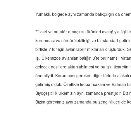
Yumaklı, bölgede aynı zamanda balıkçılığın da önemli
"Ticari ve amatör amaçlı su ürünleri avcılığıyla ilgili
korunması ve sürdürülebilirliği ve bir standart getir
birlikte 7 tür için avlanılabilir miktarları oluşturduk
işi. Ülkemizde avlanılan balığın 3’te biri hamsi. Va
gelecek nesillere aktarılabilmesi ve bu işin ticaret
önemliydi. Korunması gereken diğer türlerle alakalı 
getirmiş olduk. Özellikle leopar sazanı ve Batman ban
Biyoçeşitlilik ülkemizin aynı zamanda prestijidir. Bi
Bizim görevimiz aynı zamanda bu zenginlikleri de 