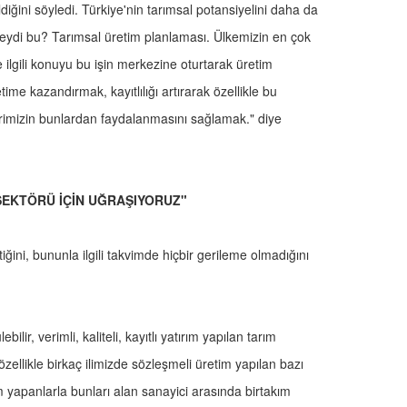
diğini söyledi. Türkiye'nin tarımsal potansiyelini daha da
"Neydi bu? Tarımsal üretim planlaması. Ülkemizin en çok
e ilgili konuyu bu işin merkezine oturtarak üretim
me kazandırmak, kayıtlılığı artırarak özellikle bu
rimizin bunlardan faydalanmasını sağlamak." diye
 SEKTÖRÜ İÇİN UĞRAŞIYORUZ"
iğini, bununla ilgili takvimde hiçbir gerileme olmadığını
ir, verimli, kaliteli, kayıtlı yatırım yapılan tarım
ellikle birkaç ilimizde sözleşmeli üretim yapılan bazı
 yapanlarla bunları alan sanayici arasında birtakım