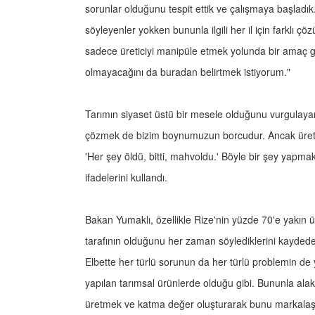
sorunlar olduğunu tespit ettik ve çalışmaya başladık. 
söyleyenler yokken bununla ilgili her il için farklı
sadece üreticiyi manipüle etmek yolunda bir amaç g
olmayacağını da buradan belirtmek istiyorum."
Tarımın siyaset üstü bir mesele olduğunu vurgulayan Y
çözmek de bizim boynumuzun borcudur. Ancak üreticil
'Her şey öldü, bitti, mahvoldu.' Böyle bir şey yapmak 
ifadelerini kullandı.
Bakan Yumaklı, özellikle Rize'nin yüzde 70'e yakın 
tarafının olduğunu her zaman söylediklerini kaydeder
Elbette her türlü sorunun da her türlü problemin de 
yapılan tarımsal ürünlerde olduğu gibi. Bununla alak
üretmek ve katma değer oluşturarak bunu markalaş