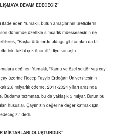
ALIŞMAYA DEVAM EDECEĞİZ"
arını ifade eden Yumaklı, bütün amaçlarının üreticilerin
 son dönemde özellikle simsarlık müessesesinin ne
lirterek, "Başka ürünlerde olduğu gibi bunları da bir
etlerinin takibi çok önemli." diye konuştu.
ışmalara değinen Yumaklı, "Kamu ve özel sektör yaş çay
, çay üzerine Recep Tayyip Erdoğan Üniversitesinin
kalı 2,6 milyarlık ödeme, 2011-2024 yılları arasında
me. Budama tazminatı, bu da yaklaşık 5 milyar. Bütün bu
ılan hususlar. Çayımızın değerine değer katmak için
deceğiz." dedi.
LİR MİKTARLARI OLUŞTURDUK"