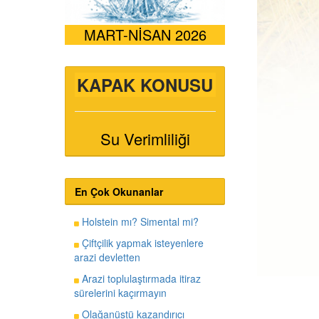
MART-NİSAN 2026
KAPAK KONUSU
Su Verimliliği
En Çok Okunanlar
Holstein mı? Simental mi?
Çiftçilik yapmak isteyenlere
arazi devletten
Arazi toplulaştırmada itiraz
sürelerini kaçırmayın
Olağanüstü kazandırıcı