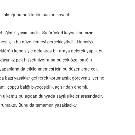
 olduğunu belirterek, şunları kaydetti:
 tebliğimizi yayımlandık. Su ürünleri kaynaklarımızın
ilmesi için bu düzenlemeyi gerçekleştirdik. Hamsiyle
. Sektörün kendisiyle defalarca bir araya gelerek yaptık bu
tandaşımız pek hissetmiyor ama bu çok özel balığın
ini yapanların da etkilenmemesi için bu düzenleme çok
da bazı yasaklar getirerek korumacılık görevimizi yerine
tlı çöpçü balığı biyoçeşitlilik açısından önemli.
zim ülkemiz bu açıdan dünyada sayılı ülkeler arasındadır.
korumaktır. Bunu da tamamen yasakladık."