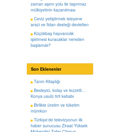
zaman aşımı yolu ile taşınmaz
mülkiyetinin kazanılması
Ceviz yetiştirmek isteyene
arazi ve fidan desteği devletten
Küçükbaş hayvancılık
işletmesi kuracaklar nereden
başlamalı?
Son Eklenenler
Tarım Kitaplığı
Besleyici, kolay ve lezzetli…
Konya usulü tirit kebabı
Birlikte üretim ve tüketim
mümkün
Türkiye’de televizyonun ilk
haber sunucusu Ziraat Yüksek
Mühendisi Zafer Cilasun