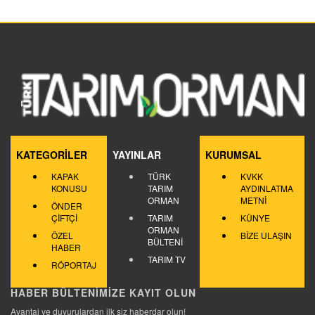
KATEGORİLER
YAYINLAR
KURUMSAL
KAPAK
TÜRK
KVKK
KONUSU
TARIM
AYDINLATMA
ORMAN
METNİ
ÖNDER
ÇİFTÇİ
TARIM
KÜNYE
ORMAN
ÖZEL
BİZE ULAŞIN
BÜLTENİ
HABER
TARIM TV
RÖPORTAJ
HABER BÜLTENİMİZE KAYIT OLUN
Avantaj ve duyurulardan ilk siz haberdar olun!