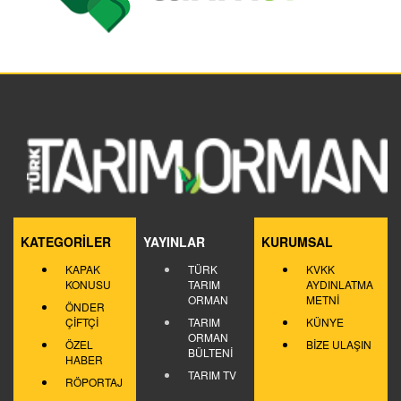
KATEGORİLER
YAYINLAR
KURUMSAL
KAPAK
TÜRK
KVKK
KONUSU
TARIM
AYDINLATMA
ORMAN
METNİ
ÖNDER
ÇİFTÇİ
TARIM
KÜNYE
ORMAN
ÖZEL
BİZE ULAŞIN
BÜLTENİ
HABER
TARIM TV
RÖPORTAJ