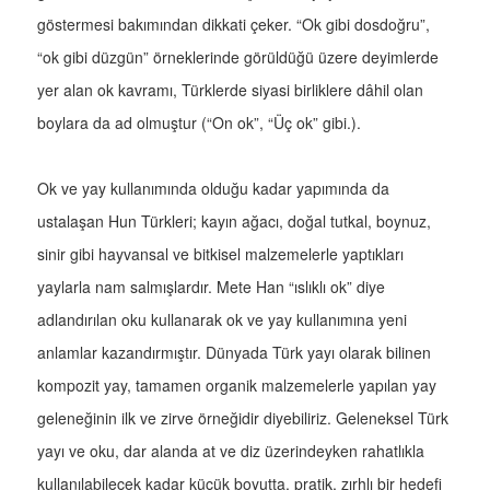
göstermesi bakımından dikkati çeker. “Ok gibi dosdoğru”,
“ok gibi düzgün” örneklerinde görüldüğü üzere deyimlerde
yer alan ok kavramı, Türklerde siyasi birliklere dâhil olan
boylara da ad olmuştur (“On ok”, “Üç ok” gibi.).
Ok ve yay kullanımında olduğu kadar yapımında da
ustalaşan Hun Türkleri; kayın ağacı, doğal tutkal, boynuz,
sinir gibi hayvansal ve bitkisel malzemelerle yaptıkları
yaylarla nam salmışlardır. Mete Han “ıslıklı ok” diye
adlandırılan oku kullanarak ok ve yay kullanımına yeni
anlamlar kazandırmıştır. Dünyada Türk yayı olarak bilinen
kompozit yay, tamamen organik malzemelerle yapılan yay
geleneğinin ilk ve zirve örneğidir diyebiliriz. Geleneksel Türk
yayı ve oku, dar alanda at ve diz üzerindeyken rahatlıkla
kullanılabilecek kadar küçük boyutta, pratik, zırhlı bir hedefi