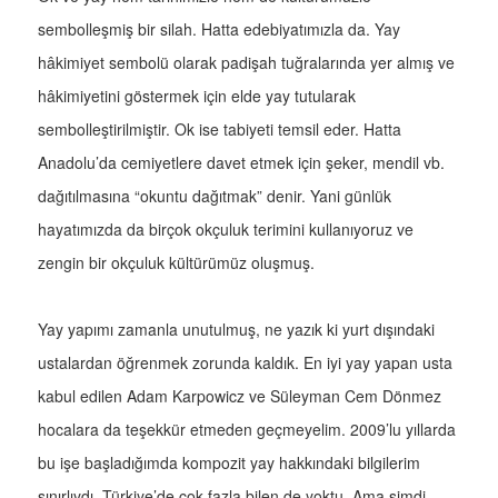
sembolleşmiş bir silah. Hatta edebiyatımızla da. Yay
hâkimiyet sembolü olarak padişah tuğralarında yer almış ve
hâkimiyetini göstermek için elde yay tutularak
sembolleştirilmiştir. Ok ise tabiyeti temsil eder. Hatta
Anadolu’da cemiyetlere davet etmek için şeker, mendil vb.
dağıtılmasına “okuntu dağıtmak” denir. Yani günlük
hayatımızda da birçok okçuluk terimini kullanıyoruz ve
zengin bir okçuluk kültürümüz oluşmuş.
Yay yapımı zamanla unutulmuş, ne yazık ki yurt dışındaki
ustalardan öğrenmek zorunda kaldık. En iyi yay yapan usta
kabul edilen Adam Karpowicz ve Süleyman Cem Dönmez
hocalara da teşekkür etmeden geçmeyelim. 2009’lu yıllarda
bu işe başladığımda kompozit yay hakkındaki bilgilerim
sınırlıydı. Türkiye’de çok fazla bilen de yoktu. Ama şimdi