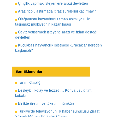
Çiftçilik yapmak isteyenlere arazi devletten
Arazi toplulaştırmada itiraz sürelerini kaçırmayın
Olağanüstü kazandırıcı zaman aşımı yolu ile
taşınmaz mülkiyetinin kazanılması
Ceviz yetiştirmek isteyene arazi ve fidan desteği
devletten
Küçükbaş hayvancılık işletmesi kuracaklar nereden
başlamalı?
Son Eklenenler
Tarım Kitaplığı
Besleyici, kolay ve lezzetli… Konya usulü tirit
kebabı
Birlikte üretim ve tüketim mümkün
Türkiye’de televizyonun ilk haber sunucusu Ziraat
Yüksek Mühendisi Zafer Cilasun