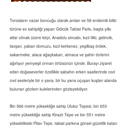
Torosların nazar boncuğu olarak anılan ve 58 endemik bitki
türüne ev sahipliği yapan Gölcük Tabiat Parkı, başta yılkı
atlar olmak üzere kirpi, Anadolu sincabı, kızıl tilki, gelincik,
tavşan, yaban domuzu, kızıl kerkenez, yeşilbaş ördek,
sakarmeke, alaca ağaçkakan, atmaca ve şahin türlerini
ağırlıyor yemyeşil orman örtüsünün içinde. Burayı ziyaret
eden doğaseverler özellikle sabahın erken saatlerinde cıvıl
cıvıl sesleriyle bir o yana, bir bu yana uçuşan kuşları alanda
bulunan gözlem kulelerinden gözleyebiliyor.
Bin 566 metre yüksekliğe sahip Ulukız Tepesi, bin 653
metre yüksekliğe sahip Kirazlı Tepe ve bin 551 metre
yükseklikteki Pilav Tepe, tabiat parkına görsel güzellik katan