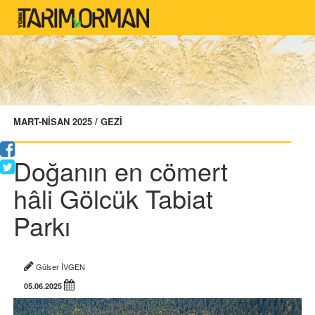
MART-NİSAN 2025 / GEZİ
Doğanın en cömert
hâli Gölcük Tabiat
Parkı
Gülser İVGEN
05.06.2025