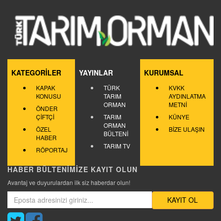
KATEGORİLER
YAYINLAR
KURUMSAL
KAPAK
TÜRK
KVKK
KONUSU
TARIM
AYDINLATMA
ORMAN
METNİ
ÖNDER
ÇİFTÇİ
TARIM
KÜNYE
ORMAN
ÖZEL
BİZE ULAŞIN
BÜLTENİ
HABER
TARIM TV
RÖPORTAJ
HABER BÜLTENİMİZE KAYIT OLUN
Avantaj ve duyurulardan ilk siz haberdar olun!
KAYIT OL