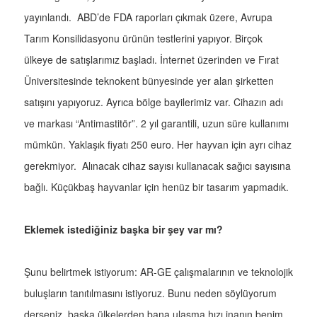
yayınlandı. ABD’de FDA raporları çıkmak üzere, Avrupa
Tarım Konsilidasyonu ürünün testlerini yapıyor. Birçok
ülkeye de satışlarımız başladı. İnternet üzerinden ve Fırat
Üniversitesinde teknokent bünyesinde yer alan şirketten
satışını yapıyoruz. Ayrıca bölge bayilerimiz var. Cihazın adı
ve markası “Antimastitör”. 2 yıl garantili, uzun süre kullanımı
mümkün. Yaklaşık fiyatı 250 euro. Her hayvan için ayrı cihaz
gerekmiyor. Alınacak cihaz sayısı kullanacak sağıcı sayısına
bağlı. Küçükbaş hayvanlar için henüz bir tasarım yapmadık.
Eklemek istediğiniz başka bir şey var mı?
Şunu belirtmek istiyorum: AR-GE çalışmalarının ve teknolojik
buluşların tanıtılmasını istiyoruz. Bunu neden söylüyorum
derseniz, başka ülkelerden bana ulaşma hızı inanın benim