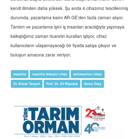
kendi ilimden daha yüksek. Şu anda 4 cihazımız tescillenmiş
durumda, pazarlama kısmı AR-GE’den fazla zaman alıyor.
Tanıtım ve pazarlama işini iş insanları aracılığıyla yapmaya
kalkıştığımız zaman ticaretin kuralları işliyor, cihaz
kullanıcıların ulaşamayacağı bir fiyatla satışa çıkıyor ve
buluşun amacına zarar veriyor.
mastitis
mastitis önleyici cihaz
antimastitor cihazı
Dr. Burak Tanyeri
Prof. Dr. Ali Rişvanlı
Sema Özay