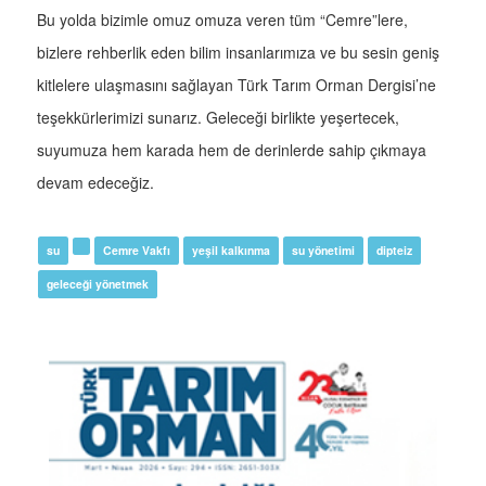
Bu yolda bizimle omuz omuza veren tüm “Cemre”lere,
bizlere rehberlik eden bilim insanlarımıza ve bu sesin geniş
kitlelere ulaşmasını sağlayan Türk Tarım Orman Dergisi’ne
teşekkürlerimizi sunarız. Geleceği birlikte yeşertecek,
suyumuza hem karada hem de derinlerde sahip çıkmaya
devam edeceğiz.
su
Cemre Vakfı
yeşil kalkınma
su yönetimi
dipteiz
geleceği yönetmek