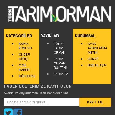
KATEGORİLER
YAYINLAR
KURUMSAL
KAPAK
TÜRK
KVKK
KONUSU
TARIM
AYDINLATMA
ORMAN
METNİ
ÖNDER
ÇİFTÇİ
TARIM
KÜNYE
ORMAN
ÖZEL
BİZE ULAŞIN
BÜLTENİ
HABER
TARIM TV
RÖPORTAJ
HABER BÜLTENİMİZE KAYIT OLUN
Avantaj ve duyurulardan ilk siz haberdar olun!
KAYIT OL