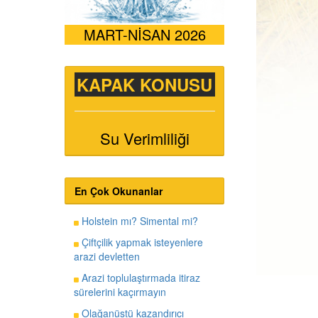
MART-NİSAN 2026
KAPAK KONUSU
Su Verimliliği
En Çok Okunanlar
Holstein mı? Simental mi?
Çiftçilik yapmak isteyenlere
arazi devletten
Arazi toplulaştırmada itiraz
sürelerini kaçırmayın
Olağanüstü kazandırıcı