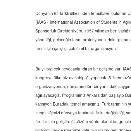
Dünyanın 64 farklı ülkesinden temsilcileri bulunan Ulus
(IAAS - International Association of Students in Agri
Sponsorluk Direktörüyüm. 1957 yılından beri varlığı
yönettiği, geleceğin tarım profesyonellerinin “globa
tarımı için çalıştığı çok özel bir organizasyon.
Bu yıl bizi çok heyecanlandıran bir gelişme var; IAAS’
kongreye ülkemiz ev sahipliği yapacak. 5 Temmuz’
organizasyonda, dünyanın dört bir yanındaki saygın ün
ağırlayacağız. Programımız Ankara’dan başlayıp Bur
kapsıyor. Buradaki temel amacımız, Türk tarımının yü
zenginliğimizi dünyaya tanıtmak. İklim değişikliği, sav
üreticisinin geliştirdiği çözüm yöntemlerini bu gençle
bir kısmı ileride ülkemize yatırımcı olarak geri döne