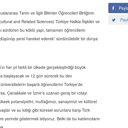
Payl
lararası Tarım ve İlgili Bilimler Öğrencileri Birliğinin
Payl
cultural and Related Sciences) Türkiye Halkla İlişkiler ve
nı sürdüren bu köklü yapı, tamamen öğrencilerin
l düşünüp yerel hareket ederek” sürdürülebilir bir dünya
ın her yıl farklı bir ülkede gerçekleştirdiği büyük
da başlayacak ve 12 gün sürecek bu dev
iversitelerin başarılı öğrencilerini Türkiye’de
sa, Çanakkale ve İzmir’e uzanan geniş bir rotayı
ksek potansiyelini, mutfağımızı, sanayimizi ve kültürel
aşlar ve su kıtlığı gibi küresel sorunlara karşı Türk
re yerinde göstermek istiyoruz. Belki de bu katılımcıların
cek.