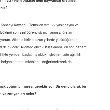
lir miyiz? Hem bitkisel hem hayvansal üretimle
ınız?
onseyi Kayseri İl Temsilcisiyim. 22 yaşındayım ve
 Bölümü son sınıf öğrencisiyim. Tarımsal üretim
rüyorum. Ailemle birlikte uzun yıllardır yürüttüğümüz
timi de ekledik. Ailemde önceki kuşaklarda, en son babam
likte yeniden başlatmış olduk. İşletmemizde ağırlıklı
yor, bölgenin mera imkânlarını değerlendirerek de
ak yoğun bir mesai gerektiriyor. Bir genç olarak bu
ı ve zor yanları neler?