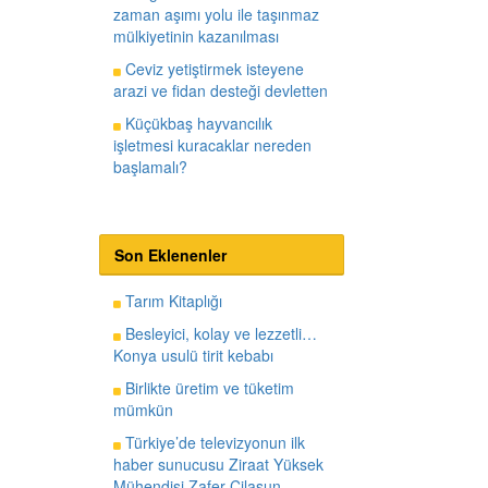
zaman aşımı yolu ile taşınmaz
mülkiyetinin kazanılması
Ceviz yetiştirmek isteyene
arazi ve fidan desteği devletten
Küçükbaş hayvancılık
işletmesi kuracaklar nereden
başlamalı?
Son Eklenenler
Tarım Kitaplığı
Besleyici, kolay ve lezzetli…
Konya usulü tirit kebabı
Birlikte üretim ve tüketim
mümkün
Türkiye’de televizyonun ilk
haber sunucusu Ziraat Yüksek
Mühendisi Zafer Cilasun