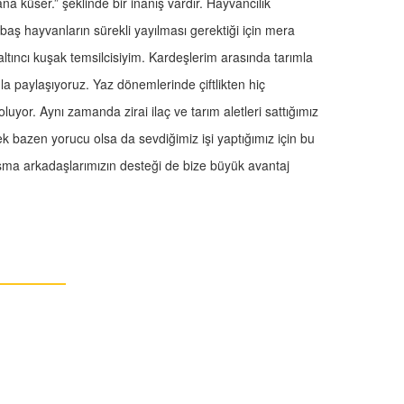
küser.” şeklinde bir inanış vardır. Hayvancılık
ükbaş hayvanların sürekli yayılması gerektiği için mera
 altıncı kuşak temsilcisiyim. Kardeşlerim arasında tarımla
a paylaşıyoruz. Yaz dönemlerinde çiftlikten hiç
uyor. Aynı zamanda zirai ilaç ve tarım aletleri sattığımız
k bazen yorucu olsa da sevdiğimiz işi yaptığımız için bu
lışma arkadaşlarımızın desteği de bize büyük avantaj