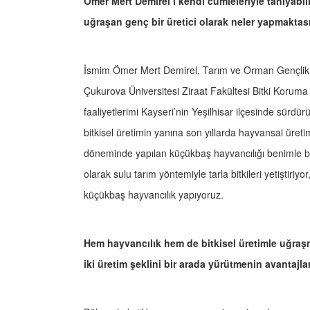
Ömer Mert Demirel’i kendi cümleleriyle tanıyabi
uğraşan genç bir üretici olarak neler yapmaktas
İsmim Ömer Mert Demirel, Tarım ve Orman Gençlik K
Çukurova Üniversitesi Ziraat Fakültesi Bitki Koruma
faaliyetlerimi Kayseri’nin Yeşilhisar ilçesinde sürdü
bitkisel üretimin yanına son yıllarda hayvansal üre
döneminde yapılan küçükbaş hayvancılığı benimle bir
olarak sulu tarım yöntemiyle tarla bitkileri yetiştiri
küçükbaş hayvancılık yapıyoruz.
Hem hayvancılık hem de bitkisel üretimle uğraşm
iki üretim şeklini bir arada yürütmenin avantajlar