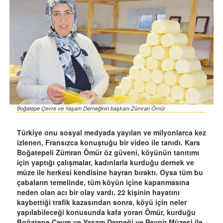
Boğatepe Çevre ve Yaşam Derneğinin başkanı Zümran Ömür
Türkiye onu sosyal medyada yayılan ve milyonlarca kez
izlenen, Fransızca konuştuğu bir video ile tanıdı. Kars
Boğatepeli Zümran Ömür öz güveni, köyünün tanıtımı
için yaptığı çalışmalar, kadınlarla kurduğu dernek ve
müze ile herkesi kendisine hayran bıraktı. Oysa tüm bu
çabaların temelinde, tüm köyün içine kapanmasına
neden olan acı bir olay vardı. 22 kişinin hayatını
kaybettiği trafik kazasından sonra, köyü için neler
yapılabileceği konusunda kafa yoran Ömür, kurduğu
Boğatepe Çevre ve Yaşam Derneği ve Peynir Müzesi ile