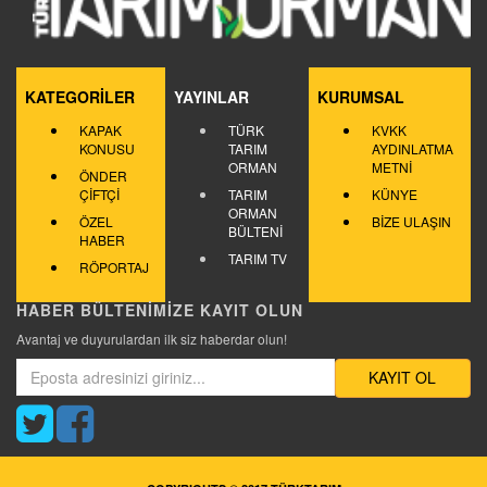
KATEGORİLER
YAYINLAR
KURUMSAL
KAPAK
TÜRK
KVKK
KONUSU
TARIM
AYDINLATMA
ORMAN
METNİ
ÖNDER
ÇİFTÇİ
TARIM
KÜNYE
ORMAN
ÖZEL
BİZE ULAŞIN
BÜLTENİ
HABER
TARIM TV
RÖPORTAJ
HABER BÜLTENİMİZE KAYIT OLUN
Avantaj ve duyurulardan ilk siz haberdar olun!
KAYIT OL