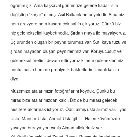
öğrenmişiz. Ama kaşkaval günümüze gelene kadar isim
değiştirip “kaşar” olmuş. Asıl Balkanların peyniridir. Ama biz
hem gravyere hem kaşara çok sahip çıkıyoruz. Çünkü biz
hiç gelenekselini kaybetmedik. Şırdan maya ile mayalıyoruz.
Üç üründen oluşan bir peynir türümüz var. Süt, kaya tuzu ve
şırdan mayadan oluşan peynirlerimiz var. Koruyucusuz ve
geleneksel üretimi devam ettiriyoruz ki hem geleneklerimiz
unutulmasın hem de probiyotik bakterilerimiz canlı kalsın
diye.
Müzemize atalarımızın fotoğraflarını koyduk. Çünkü bu
miras bize atalarımızdan kaldı. Biz de bu mirası gelecek
nesillere aktarmak istiyoruz. Ödül almış ustalarımız var. İlyas
Usta, Mansur Usta, Ahmet Usta gibi… Halen köyümüzde
yaşayan buraya yerleşmiş Alman ailelerimiz var.
Köyümüzün eski ismi Zavot. Zavot, Rusça da imalathane,