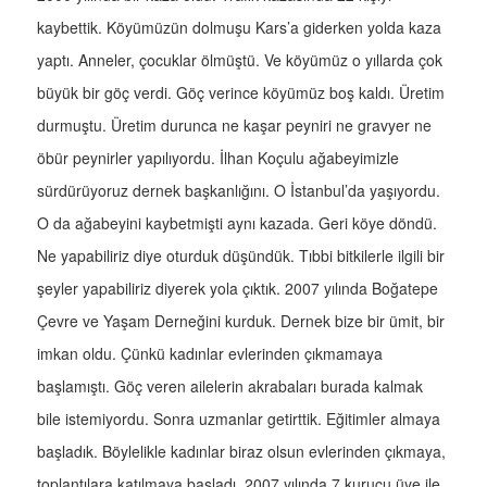
kaybettik. Köyümüzün dolmuşu Kars’a giderken yolda kaza
yaptı. Anneler, çocuklar ölmüştü. Ve köyümüz o yıllarda çok
büyük bir göç verdi. Göç verince köyümüz boş kaldı. Üretim
durmuştu. Üretim durunca ne kaşar peyniri ne gravyer ne
öbür peynirler yapılıyordu. İlhan Koçulu ağabeyimizle
sürdürüyoruz dernek başkanlığını. O İstanbul’da yaşıyordu.
O da ağabeyini kaybetmişti aynı kazada. Geri köye döndü.
Ne yapabiliriz diye oturduk düşündük. Tıbbi bitkilerle ilgili bir
şeyler yapabiliriz diyerek yola çıktık. 2007 yılında Boğatepe
Çevre ve Yaşam Derneğini kurduk. Dernek bize bir ümit, bir
imkan oldu. Çünkü kadınlar evlerinden çıkmamaya
başlamıştı. Göç veren ailelerin akrabaları burada kalmak
bile istemiyordu. Sonra uzmanlar getirttik. Eğitimler almaya
başladık. Böylelikle kadınlar biraz olsun evlerinden çıkmaya,
toplantılara katılmaya başladı. 2007 yılında 7 kurucu üye ile