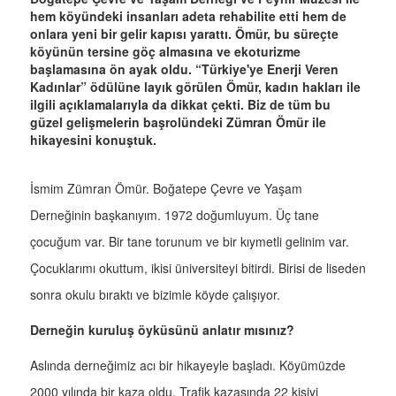
hem köyündeki insanları adeta rehabilite etti hem de
onlara yeni bir gelir kapısı yarattı. Ömür, bu süreçte
köyünün tersine göç almasına ve ekoturizme
başlamasına ön ayak oldu. “Türkiye'ye Enerji Veren
Kadınlar” ödülüne layık görülen Ömür, kadın hakları ile
ilgili açıklamalarıyla da dikkat çekti. Biz de tüm bu
güzel gelişmelerin başrolündeki Zümran Ömür ile
hikayesini konuştuk.
İsmim Zümran Ömür. Boğatepe Çevre ve Yaşam
Derneğinin başkanıyım. 1972 doğumluyum. Üç tane
çocuğum var. Bir tane torunum ve bir kıymetli gelinim var.
Çocuklarımı okuttum, ikisi üniversiteyi bitirdi. Birisi de liseden
sonra okulu bıraktı ve bizimle köyde çalışıyor.
Derneğin kuruluş öyküsünü anlatır mısınız?
Aslında derneğimiz acı bir hikayeyle başladı. Köyümüzde
2000 yılında bir kaza oldu. Trafik kazasında 22 kişiyi