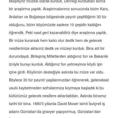
ekopeynir müzesi olarak kurduk. Derneği kurduktan sonra
bir araştırma yaptık. Araştırmalarımız sonucunda bizim Kars,
Ardahan ve Boğatepe bölgesinde peynir çeşitliliğinin 30 tür
olduğunu, bizim köyümüzde sadece 10 çeşidin kaldığını
öğrendik. Peki nasıl geri kazanabiliriz diye araştırma yaptık.
Bir müze kurarsak hem kalıcı olur dedik hem de gelecek
nesillerimize aktarırız dedik ve müzeyi kurduk. Bina atıl bir
durumdaydı. Birleşmiş Milletlerden aldığımız fon ve Bakanlık
izniyle burayı kurduk. Aldığımız fon yetmeyince köylü işin
içine girdi. Köylünün desteğiyle aslında bu müze var oldu.
Böylece 30 tür peyniri yaşlılarımızdan öğrenerek, geleneksel
usulü kaybetmeden sofralarımıza koymaya başladık ki bu
kültürümüz gelecek nesillere aktarılabilsin. Aslında binamız
tarihi bir bina. 1880’li yıllarda David Moser isimli İsviçreli iş
adamı Gürcistan’da gravyer yapıyormuş, Gürcistan’dan