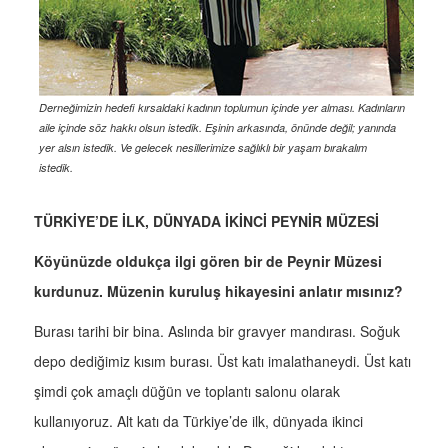
Derneğimizin hedefi kırsaldaki kadının toplumun içinde yer alması. Kadınların
aile içinde söz hakkı olsun istedik. Eşinin arkasında, önünde değil; yanında
yer alsın istedik. Ve gelecek nesillerimize sağlıklı bir yaşam bırakalım
istedik.
TÜRKİYE’DE İLK, DÜNYADA İKİNCİ PEYNİR MÜZESİ
Köyünüzde oldukça ilgi gören bir de Peynir Müzesi
kurdunuz. Müzenin kuruluş hikayesini anlatır mısınız?
Burası tarihi bir bina. Aslında bir gravyer mandırası. Soğuk
depo dediğimiz kısım burası. Üst katı imalathaneydi. Üst katı
şimdi çok amaçlı düğün ve toplantı salonu olarak
kullanıyoruz. Alt katı da Türkiye’de ilk, dünyada ikinci