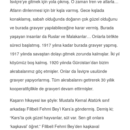
İsviçre’ye gitmek için yola çıkmış. O zaman tren ve atlarla…
Atların dinlenmesi için bir kışla varmış. Gece kışlada
konaklamış, sabah olduğunda doğanın çok güzel olduğunu
ve burada gravyer yapılabileceğine karar vermiş. Burada
yaşayan insanlar da Ruslar ve Malakanlar… Onlarla birlikte
süreci başlatmış. 1917 yılına kadar burada gravyer yapmış.
1917 yılında savaştan dolayı gitmek zorunda kalmışlar. İki yıl
köyümüz boş kalmış. 1920 yılında Gürcistan’dan bizim
akrabalarımız göç etmişler. Onlar da İsviçre usulünde
gravyer yapıyorlarmış. Tüm akrabalarını getirerek 30 yıllık
kooperatifçilikle de gravyeri devam ettirmişler.
Kaşarın hikayesi ise şöyle: Mustafa Kemal Atatürk sınıf
arkadaşı Filibeli Fehmi Bey’i Kars’a göndermiş. Demiş ki;
“Kars’ta çok güzel hayvanlar, süt var. Sen git onlara
‘kaşkaval’ öğret.” Filibeli Fehmi Bey’den kaşkaval