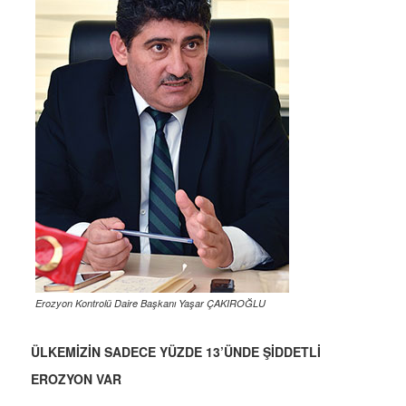
Erozyon Kontrolü Daire Başkanı Yaşar ÇAKIROĞLU
ÜLKEMİZİN SADECE YÜZDE 13’ÜNDE ŞİDDETLİ
EROZYON VAR