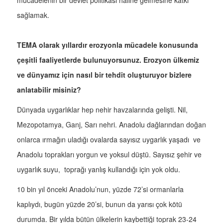
mücadelenin bir devlet politikası haline gelmesine katkı
sağlamak.
TEMA olarak yıllardır erozyonla mücadele konusunda
çeşitli faaliyetlerde bulunuyorsunuz. Erozyon ülkemiz
ve dünyamız için nasıl bir tehdit oluşturuyor bizlere
anlatabilir misiniz?
Dünyada uygarlıklar hep nehir havzalarında gelişti. Nil,
Mezopotamya, Ganj, Sarı nehri. Anadolu dağlarından doğan
onlarca ırmağın uladığı ovalarda sayısız uygarlık yaşadı ve
Anadolu toprakları yorgun ve yoksul düştü. Sayısız şehir ve
uygarlık suyu, toprağı yanlış kullandığı için yok oldu.
10 bin yıl önceki Anadolu’nun, yüzde 72’si ormanlarla
kaplıydı, bugün yüzde 20’si, bunun da yarısı çok kötü
durumda. Bir yılda bütün ülkelerin kaybettiği toprak 23-24