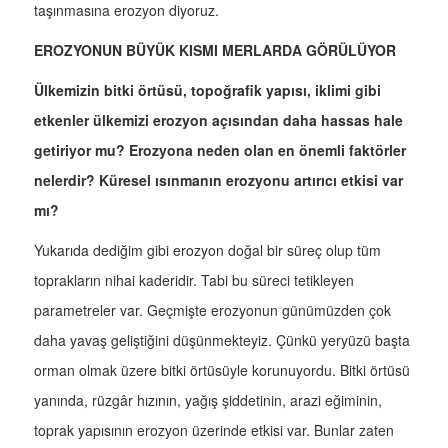
taşınmasına erozyon diyoruz.
EROZYONUN BÜYÜK KISMI MERLARDA GÖRÜLÜYOR
Ülkemizin bitki örtüsü, topoğrafik yapısı, iklimi gibi
etkenler ülkemizi erozyon açısından daha hassas hale
getiriyor mu? Erozyona neden olan en önemli faktörler
nelerdir? Küresel ısınmanın erozyonu artırıcı etkisi var
mı?
Yukarıda dediğim gibi erozyon doğal bir süreç olup tüm
toprakların nihai kaderidir. Tabi bu süreci tetikleyen
parametreler var. Geçmişte erozyonun günümüzden çok
daha yavaş geliştiğini düşünmekteyiz. Çünkü yeryüzü başta
orman olmak üzere bitki örtüsüyle korunuyordu. Bitki örtüsü
yanında, rüzgâr hızının, yağış şiddetinin, arazi eğiminin,
toprak yapısının erozyon üzerinde etkisi var. Bunlar zaten