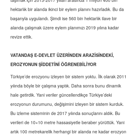
taşımak için 2013-2017 yılları arasında 1 milyon 400 bin
hektarlık bir alanda ikinci bir eylem planını hazırladık. Bu da
başarıyla uygulandı. Şimdi ise 560 bin hektarlık ilave bir
alanda çalışmak üzere eylem planımızı 2019 yılına kadar
revize ettik.
VATANDAŞ E-DEVLET ÜZERİNDEN ARAZİSİNDEKİ,
EROZYONUN ŞİDDETİNİ ÖĞRENEBİLİYOR
Türkiye’de erozyonu izleyen bir sistem yoktu. İlk olarak 2011
yılında böyle bir çalışma yaptık. Daha sonra bunu dinamik
hale getirdik. Yani veriler güncellendikçe Türkiye’deki
erozyonun durumunu, değişimini izleyen bir sistem kurduk.
Bu izleme sisteminin de 2017 yılında sonuçlarını aldık. Bu
verileri de 10×10 metre hassasiyetle beraber yürüttük. Yani
artık 100 metrekarelik herhangi bir alanda ne kadar erozyon