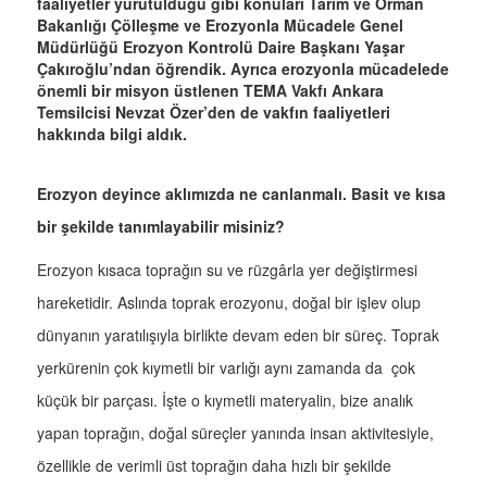
faaliyetler yürütüldüğü gibi konuları Tarım ve Orman
Bakanlığı Çölleşme ve Erozyonla Mücadele Genel
Müdürlüğü Erozyon Kontrolü Daire Başkanı Yaşar
Çakıroğlu’ndan öğrendik. Ayrıca erozyonla mücadelede
önemli bir misyon üstlenen TEMA Vakfı Ankara
Temsilcisi Nevzat Özer’den de vakfın faaliyetleri
hakkında bilgi aldık.
Erozyon deyince aklımızda ne canlanmalı. Basit ve kısa
bir şekilde tanımlayabilir misiniz?
Erozyon kısaca toprağın su ve rüzgârla yer değiştirmesi
hareketidir. Aslında toprak erozyonu, doğal bir işlev olup
dünyanın yaratılışıyla birlikte devam eden bir süreç. Toprak
yerkürenin çok kıymetli bir varlığı aynı zamanda da çok
küçük bir parçası. İşte o kıymetli materyalin, bize analık
yapan toprağın, doğal süreçler yanında insan aktivitesiyle,
özellikle de verimli üst toprağın daha hızlı bir şekilde