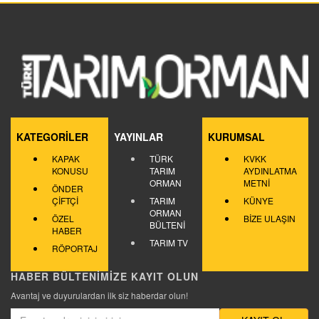
KATEGORİLER
YAYINLAR
KURUMSAL
KAPAK
TÜRK
KVKK
KONUSU
TARIM
AYDINLATMA
ORMAN
METNİ
ÖNDER
ÇİFTÇİ
TARIM
KÜNYE
ORMAN
ÖZEL
BİZE ULAŞIN
BÜLTENİ
HABER
TARIM TV
RÖPORTAJ
HABER BÜLTENİMİZE KAYIT OLUN
Avantaj ve duyurulardan ilk siz haberdar olun!