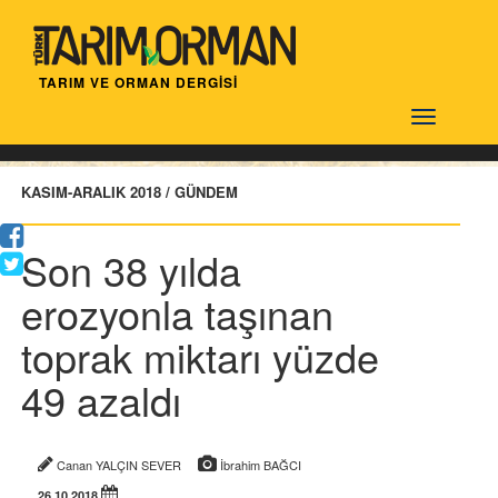
TARIM VE ORMAN DERGİSİ
Türktarım
KASIM-ARALIK 2018 / GÜNDEM
Son 38 yılda
erozyonla taşınan
toprak miktarı yüzde
49 azaldı
Canan YALÇIN SEVER
İbrahim BAĞCI
26.10.2018