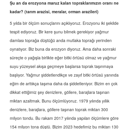
Şu an da erozyona maruz kalan topraklarımızın oranı ne
kadar? (tarım arazisi, meralar, orman arazileri)
5 yılda bir ölçüm sonuçlarını açıklıyoruz. Erozyonu iki şekilde
tespit ediyoruz. Bir kere şunu bilmek gerekiyor yağmur
damlası toprağa düştüğü anda mutlaka toprağı yerinden
oynatıyor. Biz buna da erozyon diyoruz. Ama daha sonraki
süreçte o yağışla birlikte eğer bitki örtüsü olmaz ve yağmur
suyu yüzeysel akışa geçmeye başlarsa toprak taşınmaya
başlıyor. Yağmur şiddetlendikçe ve zayıf bitki örtüsü yanında
eğim de arttıkça taşıma daha da şiddetleniyor. Bizim en çok
dikkat ettiğimiz şey denizlere, göllere, barajlara taşınan
miktarı azaltmak. Bunu ölçümlüyoruz. 1979 yılında yıllık
denizlere, barajlara, göllere taşınan toprak miktarı 300
milyon tondu. Bu rakam 2017 yılında yapılan ölçümlere göre
154 milyon tona düştü. Bizim 2023 hedefimiz bu miktarı 130