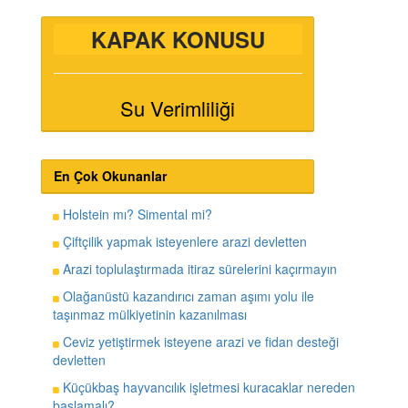
KAPAK KONUSU
Su Verimliliği
En Çok Okunanlar
Holstein mı? Simental mi?
Çiftçilik yapmak isteyenlere arazi devletten
Arazi toplulaştırmada itiraz sürelerini kaçırmayın
Olağanüstü kazandırıcı zaman aşımı yolu ile
taşınmaz mülkiyetinin kazanılması
Ceviz yetiştirmek isteyene arazi ve fidan desteği
devletten
Küçükbaş hayvancılık işletmesi kuracaklar nereden
başlamalı?