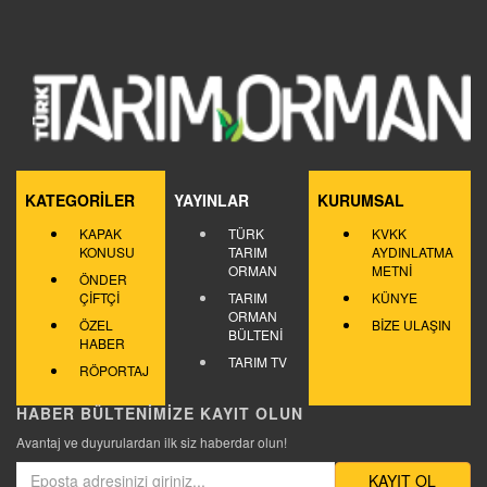
KATEGORİLER
YAYINLAR
KURUMSAL
KAPAK
TÜRK
KVKK
KONUSU
TARIM
AYDINLATMA
ORMAN
METNİ
ÖNDER
ÇİFTÇİ
TARIM
KÜNYE
ORMAN
ÖZEL
BİZE ULAŞIN
BÜLTENİ
HABER
TARIM TV
RÖPORTAJ
HABER BÜLTENİMİZE KAYIT OLUN
Avantaj ve duyurulardan ilk siz haberdar olun!
KAYIT OL