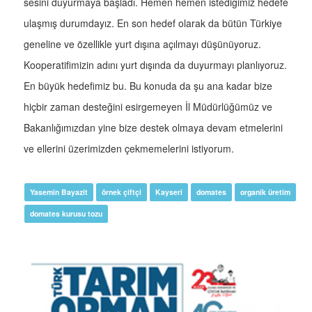
sesini duyurmaya başladı. Hemen hemen istediğimiz hedefe
ulaşmış durumdayız. En son hedef olarak da bütün Türkiye
geneline ve özellikle yurt dışına açılmayı düşünüyoruz.
Kooperatifimizin adını yurt dışında da duyurmayı planlıyoruz.
En büyük hedefimiz bu. Bu konuda da şu ana kadar bize
hiçbir zaman desteğini esirgemeyen İl Müdürlüğümüz ve
Bakanlığımızdan yine bize destek olmaya devam etmelerini
ve ellerini üzerimizden çekmemelerini istiyorum.
Yasemin Bayazit
örnek çiftçi
Kayseri
domates
organik üretim
domates kurusu tozu