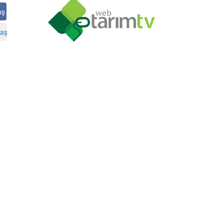
aş
aş