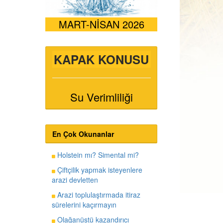
MART-NİSAN 2026
KAPAK KONUSU
Su Verimliliği
En Çok Okunanlar
Holstein mı? Simental mi?
Çiftçilik yapmak isteyenlere
arazi devletten
Arazi toplulaştırmada itiraz
sürelerini kaçırmayın
Olağanüstü kazandırıcı