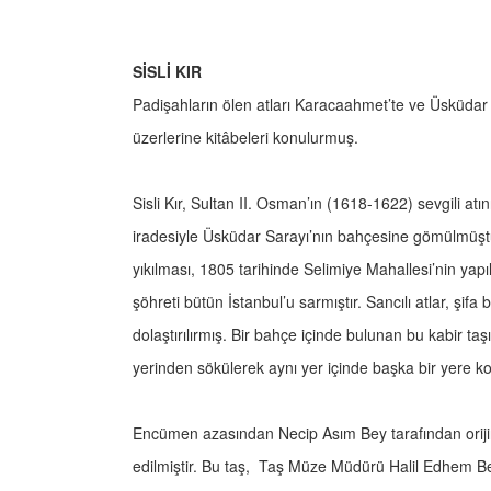
SİSLİ KIR
Padişahların ölen atları Karacaahmet’te ve Üsküda
üzerlerine kitâbeleri konulurmuş.
Sisli Kır, Sultan II. Osman’ın (1618-1622) sevgili at
iradesiyle Üsküdar Sarayı’nın bahçesine gömülmüştü
yıkılması, 1805 tarihinde Selimiye Mahallesi’nin yap
şöhreti bütün İstanbul’u sarmıştır. Sancılı atlar, şif
dolaştırılırmış. Bir bahçe içinde bulunan bu kabir taş
yerinden sökülerek aynı yer içinde başka bir yere k
Encümen azasından Necip Asım Bey tarafından orijinal
edilmiştir. Bu taş, Taş Müze Müdürü Halil Edhem Be