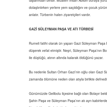
taşlarından biridir. Muallim İhsan Abidin buraya yürü
dolaştırılırken yerlere yem saçıldığını ve çocuk yürü
anlatır. Türbenin halen ziyaretçileri vardır.
GAZİ SÜLEYMAN PAŞA VE ATI TÜRBESİ
Rumeli fatihi olarak ün yapan Gazi Süleyman Paşa Bol
düşerek vefat etmiştir. Neşri, Süleyman Paşa’nın Bo
ile düştüğü, atının altında kalarak öldüğünü yazar.
Bu nedenle Sultan Orhan Gazi’nin oğlu olan Gazi Sü
zamanda ölümüne neden olan atıyla birlikte defnedil
Günümüzde Gelibolu ilçesine bağlı olan Bolayır bel
Şahin Paşa ve Süleyman Paşa’nın atı ayrı kabirlerde