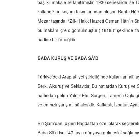
başlıklı makale ile tanıtılmıştır. 1930 senesinde ise 
kullandıkları koşum takımlarından oluşan Raht-ı Hü
Mezar taşında: “Zıll-ı Hakk Hazreti Osman Hân’ın Sis
bu makâm içre o gömülmüştür ( 1618 )” şeklinde ifad
nadide bir örneğidir.
BABA KURUŞ VE BABA SÂ’D
Türkiye’deki Arap atı yetiştiriciliğinde kullanılan altı
Berk, Alkuruş ve Seklavidir. Bu hatlardan Kuruş ve Sâ
hattından gelen Yalnız Efe, Sergen, Tamerin Oğlu gibi
ve en hızlı yarış atı sülalesidir. Kafkaslı, İzbatur, 
Biri Şam’dan, diğeri Bağdat’tan özel olarak seçilerek
Baba Sâ’d ise 147 tayın dünyaya gelmesini sağlamıştır