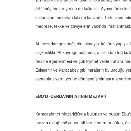
örtülmüş mezar yerine de kullanılır. Ayrıca türbe kelim
sultanların mezarları için de kullanılır. Türk-İslam m
medrese, tekke ve zaviyelerin yanında rastlanmakta
At mezarları geleneği, dini olmayıp kültürel yapıyla 
alışkanlıktır. At kuyruğu bağlama, at kılından tuğ ku
tersine eğerlenmesi ve çok kıymet verilen atlara mez
Eskişehir ve Karacabey gibi haraların bulunduğu yer
zamanla ziyaret yerine dönüşmüş olması ata verilen 
EBU’D -DERDÂ’NIN ATININ MEZARII
Karacaahmet Mezarlığı’nda bulunan ve bugün Ebu’d -
mezarı olduğu söylenen alt tarafı mermer sütun, üst