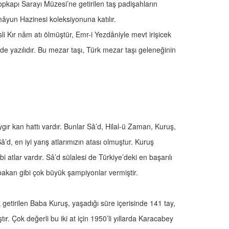
Topkapı Sarayı Müzesi’ne getirilen taş padişahların
mâyun Hazinesi koleksiyonuna katılır.
li Kır nâm atı ölmüştür, Emr-i Yezdâniyle mevt irişicek
e yazılıdır. Bu mezar taşı, Türk mezar taşı geleneğinin
 aygır kan hattı vardır. Bunlar Sâ’d, Hilal-ü Zaman, Kuruş,
’d, en iyi yarış atlarımızın atası olmuştur. Kuruş
 atlar vardır. Sâ’d sülalesi de Türkiye’deki en başarılı
Ayabakan gibi çok büyük şampiyonlar vermiştir.
 getirilen Baba Kuruş, yaşadığı süre içerisinde 141 tay,
. Çok değerli bu iki at için 1950’li yıllarda Karacabey