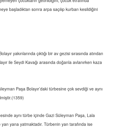
yemeyen çocukların getirildiğini, çocuk etrafında
meye başladıktan sonra arpa saçılıp kurban kesildiğini
ayır yakınlarında çıktığı bir av gezisi sırasında atından
layır ile Seydi Kavağı arasında doğanla avlanırken kaza
leyman Paşa Bolayır’daki türbesine çok sevdiği ve aynı
miştir.(1359)
desinde aynı türbe içinde Gazi Süleyman Paşa, Lala
 yan yana yatmaktadır. Türbenin yan tarafında ise