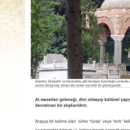
İstanbul, Eskişehir ve Karacabey gibi haraların bulunduğu yerlerde 
yerine dönüşmüş olması ata verilen kıymetin bir göstergesidir.
At mezarları geleneği, dini olmayıp kültürel yap
devralınan bir alışkanlıktır.
Arapça bir kelime olan türbe “türab” veya “terb” keli
şeyi toprakla örtmek ve üstüne toprak saçmak manala