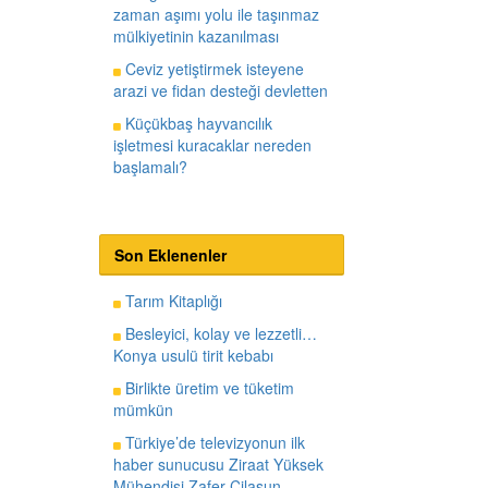
zaman aşımı yolu ile taşınmaz
mülkiyetinin kazanılması
Ceviz yetiştirmek isteyene
arazi ve fidan desteği devletten
Küçükbaş hayvancılık
işletmesi kuracaklar nereden
başlamalı?
Son Eklenenler
Tarım Kitaplığı
Besleyici, kolay ve lezzetli…
Konya usulü tirit kebabı
Birlikte üretim ve tüketim
mümkün
Türkiye’de televizyonun ilk
haber sunucusu Ziraat Yüksek
Mühendisi Zafer Cilasun