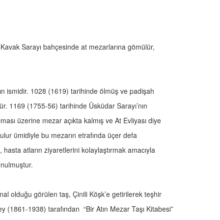
r Kavak Sarayı bahçesinde at mezarlarına gömülür,
ının ismidir. 1028 (1619) tarihinde ölmüş ve padişah
r. 1169 (1755-56) tarihinde Üsküdar Sarayı’nın
ılması üzerine mezar açıkta kalmış ve At Evliyası diye
a bulur ümidiyle bu mezarın etrafında üçer defa
ı, hasta atların ziyaretlerini kolaylaştırmak amacıyla
onulmuştur.
 olduğu görülen taş, Çinili Köşk’e getirilerek teşhir
y (1861-1938) tarafından “Bir Atın Mezar Taşı Kitabesi”