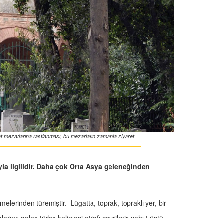
at mezarlarına rastlanması, bu mezarların zamanla ziyaret
ıyla ilgilidir. Daha çok Orta Asya geleneğinden
melerinden türemiştir. Lügatta, toprak, topraklı yer, bir
rına gelen türbe kelimesi etrafı çevrilmiş yahut üstü