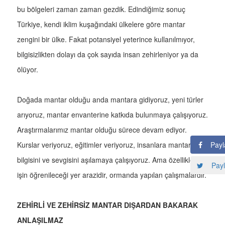
bu bölgeleri zaman zaman gezdik. Edindiğimiz sonuç
Türkiye, kendi iklim kuşağındaki ülkelere göre mantar
zengini bir ülke. Fakat potansiyel yeterince kullanılmıyor,
bilgisizlikten dolayı da çok sayıda insan zehirleniyor ya da
ölüyor.
Doğada mantar olduğu anda mantara gidiyoruz, yeni türler
arıyoruz, mantar envanterine katkıda bulunmaya çalışıyoruz.
Araştırmalarımız mantar olduğu sürece devam ediyor.
Payl
Kurslar veriyoruz, eğitimler veriyoruz, insanlara mantar
bilgisini ve sevgisini aşılamaya çalışıyoruz. Ama özellikle bu
Payl
işin öğrenileceği yer arazidir, ormanda yapılan çalışmalardır.
ZEHİRLİ VE ZEHİRSİZ MANTAR DIŞARDAN BAKARAK
ANLAŞILMAZ