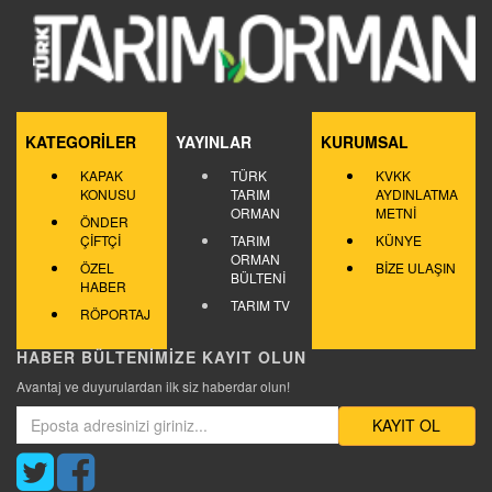
KATEGORİLER
YAYINLAR
KURUMSAL
KAPAK
TÜRK
KVKK
KONUSU
TARIM
AYDINLATMA
ORMAN
METNİ
ÖNDER
ÇİFTÇİ
TARIM
KÜNYE
ORMAN
ÖZEL
BİZE ULAŞIN
BÜLTENİ
HABER
TARIM TV
RÖPORTAJ
HABER BÜLTENİMİZE KAYIT OLUN
Avantaj ve duyurulardan ilk siz haberdar olun!
KAYIT OL