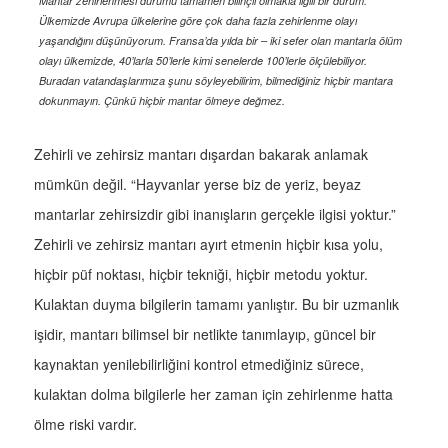
Mantar zehirlenmesi durumu tamamen bilinçli olmakla ilgili bir durum.
Ülkemizde Avrupa ülkelerine göre çok daha fazla zehirlenme olayı
yaşandığını düşünüyorum. Fransa’da yılda bir – iki sefer olan mantarla ölüm
olayı ülkemizde, 40’larla 50’lerle kimi senelerde 100’lerle ölçülebiliyor.
Buradan vatandaşlarımıza şunu söyleyebilirim, bilmediğiniz hiçbir mantara
dokunmayın. Çünkü hiçbir mantar ölmeye değmez.
Zehirli ve zehirsiz mantarı dışardan bakarak anlamak
mümkün değil. “Hayvanlar yerse biz de yeriz, beyaz
mantarlar zehirsizdir gibi inanışların gerçekle ilgisi yoktur.”
Zehirli ve zehirsiz mantarı ayırt etmenin hiçbir kısa yolu,
hiçbir püf noktası, hiçbir tekniği, hiçbir metodu yoktur.
Kulaktan duyma bilgilerin tamamı yanlıştır. Bu bir uzmanlık
işidir, mantarı bilimsel bir netlikte tanımlayıp, güncel bir
kaynaktan yenilebilirliğini kontrol etmediğiniz sürece,
kulaktan dolma bilgilerle her zaman için zehirlenme hatta
ölme riski vardır.