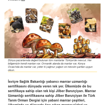
Dünya pazarlarında değerli bulunan tüm mantarlar Türkiye’de mevcut. Her
bölgemizin kendi mantarı var. Ormanlık alanda da mantar var, Konya
Ovası’nda da mantar var, yeter ki yağmur yağsın ve mevsim şartları uygun
olsun.
İsviçre Sağlık Bakanlığı yabancı mantar uzmanlığı
sertifikasını dünyada veren tek yer. Ülkemizde de bu
sertifikaya sahip olan tek kişi Jilber Barutçiyan. Mantar
Uzmanlığı sertifikasına sahip Jilber Barutçiyan ile Türk
Tarım Orman Dergisi için yabani mantar çeşitleri,
ülkemizde ve dünyada öne çıkan mantar türleri ve