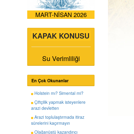
MART-NİSAN 2026
KAPAK KONUSU
Su Verimliliği
En Çok Okunanlar
Holstein mı? Simental mi?
Çiftçilik yapmak isteyenlere
arazi devletten
Arazi toplulaştırmada itiraz
sürelerini kaçırmayın
Olağanüstü kazandırıcı