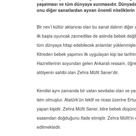
yaşatması ve tüm dünyaya sunmasıdır. Dünyada
onu diğer sanatlardan ayıran önemli niteliklerin
Bir nev’i kültür aktarıcısı olan bu sanat dalının diğ
ilk başta oyuncak zannedilse de aslında bebek değille
tüm dünyaya hitap edebilecek anlamlar yüklenmişle
Kitreden bebek yapımını ilk uygulayan kişi ise tarihin
Hazretlerinin soyundan gelen Ankaralı ressam, öğret
atölyenin sahibi olan Zehra Müfit Saner’dir.
Kendisi aynı zamanda bir vatan sevdalısı olan ve yaş
isim olmuştur. Atatürk’ün teklif ve ricası üzerine E
yapan kişidir. Zehra Müfit Saner, kitre bebek düşün
esasından doğduğunu ifade etmiştir. Zehra Müfit’i
edilmektedir.