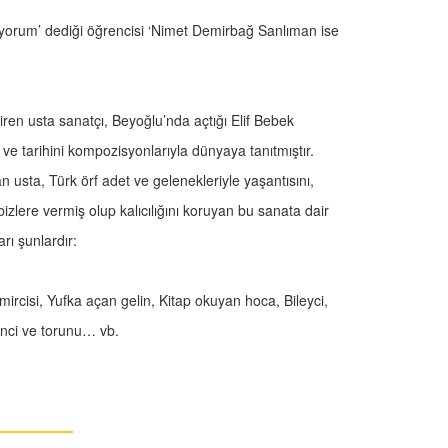
riyorum’ dediği öğrencisi ‘Nimet Demirbağ Sanlıman ise
.
tiren usta sanatçı, Beyoğlu’nda açtığı Elif Bebek
 ve tarihini kompozisyonlarıyla dünyaya tanıtmıştır.
 usta, Türk örf adet ve gelenekleriyle yaşantısını,
bizlere vermiş olup kalıcılığını koruyan bu sanata dair
rı şunlardır:
rcisi, Yufka açan gelin, Kitap okuyan hoca, Bileyci,
nci ve torunu… vb.