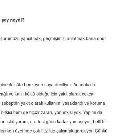
n şey neydi?
ültürümüzü yansıtmak, geçmişimizi anlatmak bana onur
 içindeki süte benzeyen suya deniliyor. Anadolu’da
yağlı ve kalın köklü olduğu için yakıt olarak çokça
u sebepten yakıt olarak kullanımı yasaklandı ve koruma
 bitkisi hem de hiçbir zararı, yan etkisi yok. Yapımı da
an ıslatıyorum, o ertesi güne kadar yumuşuyor, belli bir
alışırken üzerinde çok titizlikle çalışmak gerekiyor. Çünkü