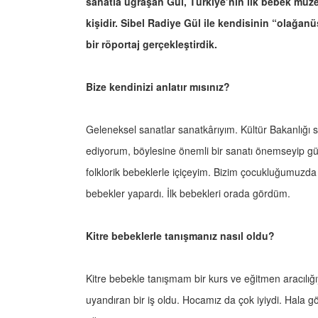
sanatla uğraşan Gül, Türkiye’nin ilk bebek mü
kişidir. Sibel Radiye Gül ile kendisinin “olağanü
bir röportaj gerçekleştirdik.
Bize kendinizi anlatır mısınız?
Geleneksel sanatlar sanatkârıyım. Kültür Bakanlığı 
ediyorum, böylesine önemli bir sanatı önemseyip gü
folklorik bebeklerle içiçeyim. Bizim çocukluğumuzda
bebekler yapardı. İlk bebekleri orada gördüm.
Kitre bebeklerle tanışmanız nasıl oldu?
Kitre bebekle tanışmam bir kurs ve eğitmen aracılı
uyandıran bir iş oldu. Hocamız da çok iyiydi. Hala