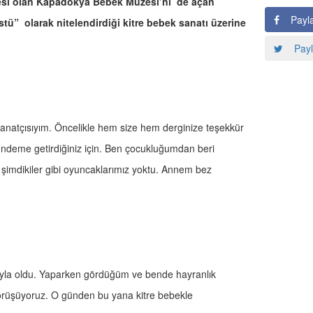
zesi olan Kapadokya Bebek Müzesi’ni de açan
Payl
stü” olarak nitelendirdiği kitre bebek sanatı üzerine
Payl
sanatçısıyım. Öncelikle hem size hem derginize teşekkür
ndeme getirdiğiniz için. Ben çocukluğumdan beri
 şimdikiler gibi oyuncaklarımız yoktu. Annem bez
ğıyla oldu. Yaparken gördüğüm ve bende hayranlık
 görüşüyoruz. O günden bu yana kitre bebekle