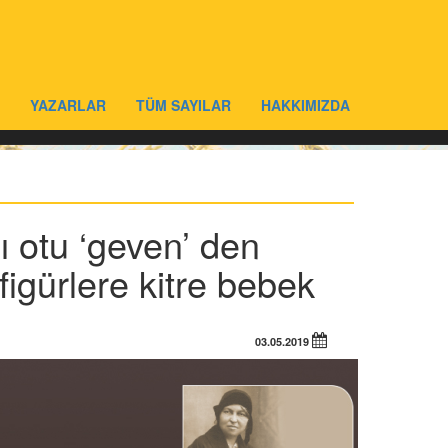
YAZARLAR
TÜM SAYILAR
HAKKIMIZDA
 otu ‘geven’ den
igürlere kitre bebek
03.05.2019