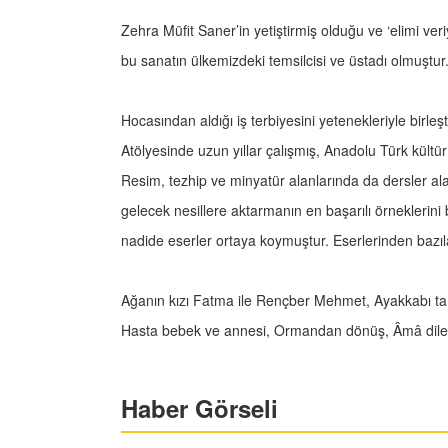
Zehra Müfit Saner’in yetiştirmiş olduğu ve ‘elimi ve
bu sanatın ülkemizdeki temsilcisi ve üstadı olmuştur
Hocasından aldığı iş terbiyesini yetenekleriyle birleş
Atölyesinde uzun yıllar çalışmış, Anadolu Türk kültür
Resim, tezhip ve minyatür alanlarında da dersler alan
gelecek nesillere aktarmanın en başarılı örneklerini 
nadide eserler ortaya koymuştur. Eserlerinden bazıla
Ağanın kızı Fatma ile Rençber Mehmet, Ayakkabı tami
Hasta bebek ve annesi, Ormandan dönüş, Âmâ dile
Haber Görseli