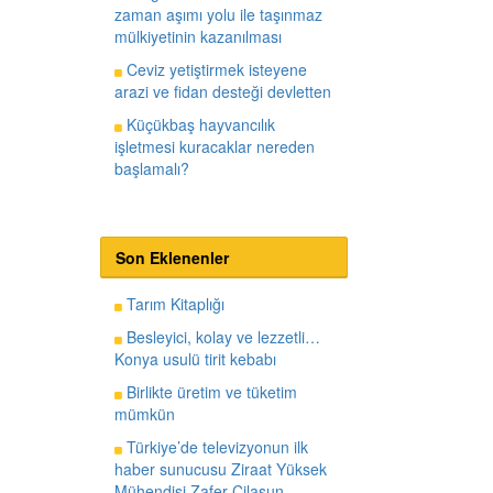
zaman aşımı yolu ile taşınmaz
mülkiyetinin kazanılması
Ceviz yetiştirmek isteyene
arazi ve fidan desteği devletten
Küçükbaş hayvancılık
işletmesi kuracaklar nereden
başlamalı?
Son Eklenenler
Tarım Kitaplığı
Besleyici, kolay ve lezzetli…
Konya usulü tirit kebabı
Birlikte üretim ve tüketim
mümkün
Türkiye’de televizyonun ilk
haber sunucusu Ziraat Yüksek
Mühendisi Zafer Cilasun