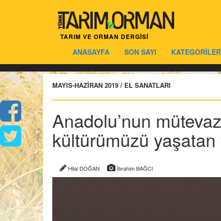
TARIM VE ORMAN DERGİSİ
ANASAYFA
SON SAYI
KATEGORİLER
MAYIS-HAZİRAN 2019 / EL SANATLARI
Anadolu’nun mütevazı
kültürümüzü yaşatan f
Hilal DOĞAN
İbrahim BAĞCI