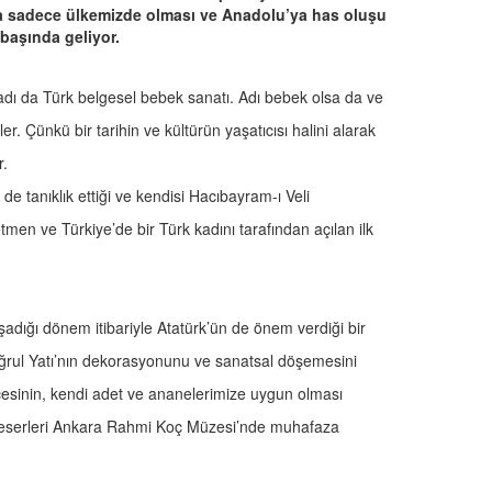
 sadece ülkemizde olması ve Anadolu’ya has oluşu
 başında geliyor.
er adı da Türk belgesel bebek sanatı. Adı bebek olsa da ve
r. Çünkü bir tarihin ve kültürün yaşatıcısı halini alarak
r.
 de tanıklık ettiği ve kendisi Hacıbayram-ı Veli
men ve Türkiye’de bir Türk kadını tarafından açılan ilk
adığı dönem itibariyle Atatürk’ün de önem verdiği bir
rtuğrul Yatı’nın dekorasyonunu ve sanatsal döşemesini
cesinin, kendi adet ve ananelerimize uygun olması
n eserleri Ankara Rahmi Koç Müzesi’nde muhafaza