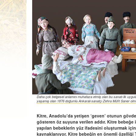
Daha çok belgesel anlamını muhafaza etmiş olan bu sanatı ilk uygulaya
yaşamış olan 1876 doğumlu Ankaralı sanatçı Zehra Müfit Saner olm
Kitre, Anadolu’da yetişen ‘geven’ otunun gövde
gösteren öz suyuna verilen addır. Kitre bebeğe
yapılan bebeklerin yüz ifadesini oluşturmak için
kaynaklanıyor. Kitre bebeğin en önemli özelliği