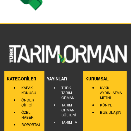
KATEGORİLER
YAYINLAR
KURUMSAL
KAPAK
TÜRK
KVKK
KONUSU
TARIM
AYDINLATMA
ORMAN
METNİ
ÖNDER
ÇİFTÇİ
TARIM
KÜNYE
ORMAN
ÖZEL
BİZE ULAŞIN
BÜLTENİ
HABER
TARIM TV
RÖPORTAJ