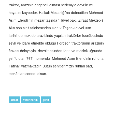
traktör, arazinin engebeli olması nedeniyle devrilir ve
hayatını kaybeder. Halkalı Mezarlığı’na defnedilen Mehmed
Asım Efendi’nin mezar taşında “Hüvel bâki, Ziraât Mekteb-i
Âlisi son sınıf talebesinden iken 2 Teşrin-i evvel 338
tarihinde mekteb arazisinde yapılan traktörler tecrübesinde
sevk ve idâre etmekte olduğu Fordson traktörünün arazinin
ârızası dolaysıyla devrilmesinden fenn ve meslek uğrunda
şehîd olan 767 nomerolu Mehmed Asım Efendinin ruhuna
Fatiha” yazmaktadır. Bütün şehitlerimizin ruhları şâd,
mekânları cennet olsun.
ziraat
veterinerlik
şehit