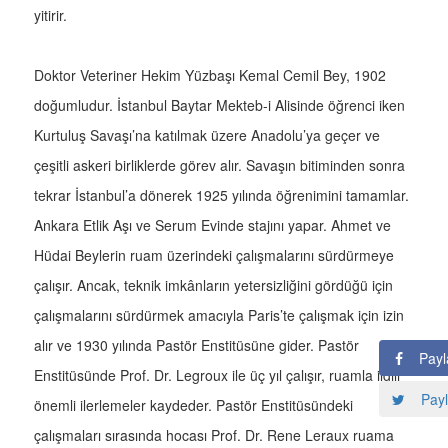
yitirir.
Doktor Veteriner Hekim Yüzbaşı Kemal Cemil Bey, 1902
doğumludur. İstanbul Baytar Mekteb-i Alisinde öğrenci iken
Kurtuluş Savaşı’na katılmak üzere Anadolu’ya geçer ve
çeşitli askeri birliklerde görev alır. Savaşın bitiminden sonra
tekrar İstanbul’a dönerek 1925 yılında öğrenimini tamamlar.
Ankara Etlik Aşı ve Serum Evinde stajını yapar. Ahmet ve
Hüdai Beylerin ruam üzerindeki çalışmalarını sürdürmeye
çalışır. Ancak, teknik imkânların yetersizliğini gördüğü için
çalışmalarını sürdürmek amacıyla Paris’te çalışmak için izin
alır ve 1930 yılında Pastör Enstitüsüne gider. Pastör
Payl
Enstitüsünde Prof. Dr. Legroux ile üç yıl çalışır, ruamla ilgili
Payl
önemli ilerlemeler kaydeder. Pastör Enstitüsündeki
çalışmaları sırasında hocası Prof. Dr. Rene Leraux ruama