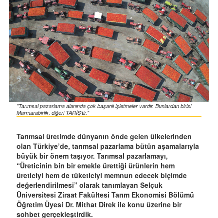
"Tarımsal pazarlama alanında çok başarılı işletmeler vardır. Bunlardan birisi
Marmarabirlik, diğeri TARİŞ’tir."
Tarımsal üretimde dünyanın önde gelen ülkelerinden
olan Türkiye’de, tarımsal pazarlama bütün aşamalarıyla
büyük bir önem taşıyor. Tarımsal pazarlamayı,
“Üreticinin bin bir emekle ürettiği ürünlerin hem
üreticiyi hem de tüketiciyi memnun edecek biçimde
değerlendirilmesi” olarak tanımlayan Selçuk
Üniversitesi Ziraat Fakültesi Tarım Ekonomisi Bölümü
Öğretim Üyesi Dr. Mithat Direk ile konu üzerine bir
sohbet gerçekleştirdik.