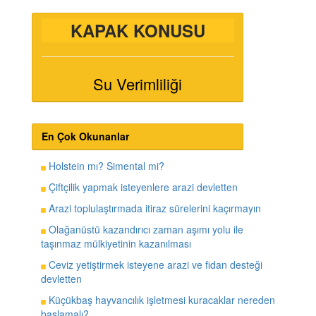
KAPAK KONUSU
Su Verimliliği
En Çok Okunanlar
Holstein mı? Simental mi?
Çiftçilik yapmak isteyenlere arazi devletten
Arazi toplulaştırmada itiraz sürelerini kaçırmayın
Olağanüstü kazandırıcı zaman aşımı yolu ile
taşınmaz mülkiyetinin kazanılması
Ceviz yetiştirmek isteyene arazi ve fidan desteği
devletten
Küçükbaş hayvancılık işletmesi kuracaklar nereden
başlamalı?