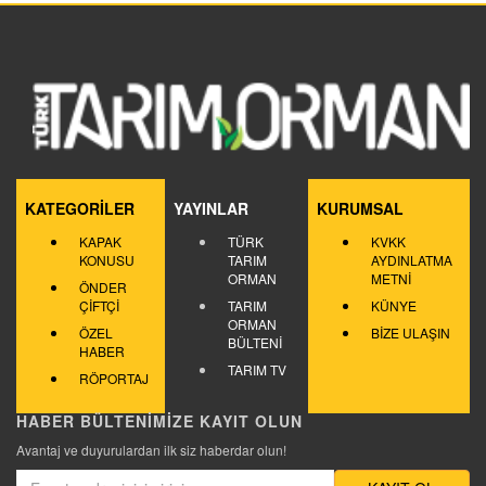
KATEGORİLER
YAYINLAR
KURUMSAL
KAPAK
TÜRK
KVKK
KONUSU
TARIM
AYDINLATMA
ORMAN
METNİ
ÖNDER
ÇİFTÇİ
TARIM
KÜNYE
ORMAN
ÖZEL
BİZE ULAŞIN
BÜLTENİ
HABER
TARIM TV
RÖPORTAJ
HABER BÜLTENİMİZE KAYIT OLUN
Avantaj ve duyurulardan ilk siz haberdar olun!