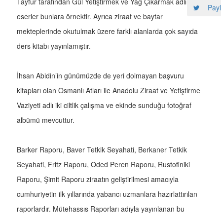
Tayfur tarafından Gül Yetiştirmek ve Yağ Çıkarmak adlı
Payl
eserler bunlara örnektir. Ayrıca ziraat ve baytar
mekteplerinde okutulmak üzere farklı alanlarda çok sayıda
ders kitabı yayınlamıştır.
İhsan Abidin’in günümüzde de yeri dolmayan başvuru
kitapları olan Osmanlı Atları ile Anadolu Ziraat ve Yetiştirme
Vaziyeti adlı iki ciltlik çalışma ve ekinde sunduğu fotoğraf
albümü mevcuttur.
Barker Raporu, Baver Tetkik Seyahati, Berkaner Tetkik
Seyahati, Fritz Raporu, Oded Peren Raporu, Rustofiniki
Raporu, Şimit Raporu ziraatın geliştirilmesi amacıyla
cumhuriyetin ilk yıllarında yabancı uzmanlara hazırlattırılan
raporlardır. Mütehassıs Raporları adıyla yayınlanan bu