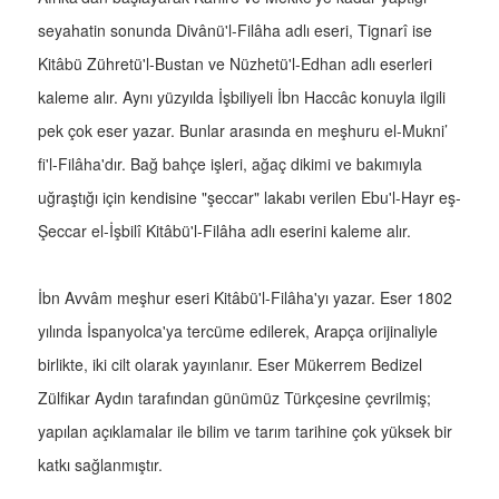
seyahatin sonunda Divânü'l-Filâha adlı eseri, Tignarî ise
Kitâbü Zühretü'l-Bustan ve Nüzhetü'l-Edhan adlı eserleri
kaleme alır. Aynı yüzyılda İşbiliyeli İbn Haccâc konuyla ilgili
pek çok eser yazar. Bunlar arasında en meşhuru el-Mukni’
fi'l-Filâha'dır. Bağ bahçe işleri, ağaç dikimi ve bakımıyla
uğraştığı için kendisine "şeccar" lakabı verilen Ebu'l-Hayr eş-
Şeccar el-İşbilî Kitâbü'l-Filâha adlı eserini kaleme alır.
İbn Avvâm meşhur eseri Kitâbü'l-Filâha'yı yazar. Eser 1802
yılında İspanyolca'ya tercüme edilerek, Arapça orijinaliyle
birlikte, iki cilt olarak yayınlanır. Eser Mükerrem Bedizel
Zülfikar Aydın tarafından günümüz Türkçesine çevrilmiş;
yapılan açıklamalar ile bilim ve tarım tarihine çok yüksek bir
katkı sağlanmıştır.