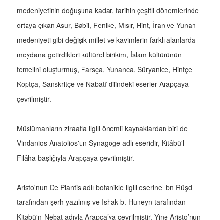
medeniyetinin doğuşuna kadar, tarihin çeşitli dönemlerinde
ortaya çıkan Asur, Babil, Fenike, Mısır, Hint, İran ve Yunan
medeniyeti gibi değişik millet ve kavimlerin farklı alanlarda
meydana getirdikleri kültürel birikim, İslam kültürünün
temelini oluşturmuş, Farsça, Yunanca, Süryanice, Hintçe,
Koptça, Sanskritçe ve Nabatî dilindeki eserler Arapçaya
çevrilmiştir.
Müslümanların ziraatla ilgili önemli kaynaklardan biri de
Vindanios Anatolios'un Synagoge adlı eseridir, Kitâbü'l-
Filâha başlığıyla Arapçaya çevrilmiştir.
Aristo'nun De Plantis adlı botanikle ilgili eserine İbn Rüşd
tarafından şerh yazılmış ve Ishak b. Huneyn tarafından
Kitabü'n-Nebat adıyla Arapça’ya çevrilmiştir. Yine Aristo’nun