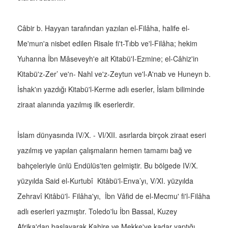
Câbir b. Hayyan tarafından yazılan el-Filâha, halife el-
Me'mun'a nisbet edilen Risale fi't-Tıbb ve'l-Filâha; hekim
Yuhanna İbn Mâseveyh'e ait Kitabü'I-Ezmine; el-Câhiz'in
Kitabü'z-Zer’ ve'n- Nahl ve'z-Zeytun ve'l-A'nab ve Huneyn b.
İshak'ın yazdığı Kitabü'l-Kerme adlı eserler, İslam biliminde
ziraat alanında yazılmış ilk eserlerdir.
İslam dünyasında IV/X. - VI/XII. asırlarda birçok ziraat eseri
yazılmış ve yapılan çalışmaların hemen tamamı bağ ve
bahçeleriyle ünlü Endülüs'ten gelmiştir. Bu bölgede IV/X.
yüzyılda Said el-Kurtubî Kitâbü'l-Enva’yı, V/XI. yüzyılda
Zehravî Kitâbü'l- Filâha'yı, İbn Vâfid de el-Mecmu' fi'l-Filâha
adlı eserleri yazmıştır. Toledo'lu İbn Bassal, Kuzey
Afrika'dan başlayarak Kahire ve Mekke'ye kadar yaptığı