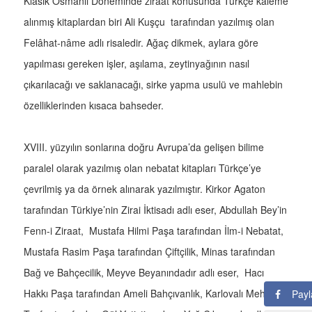
Klasik Osmanlı Döneminde ziraat konusunda Türkçe kaleme
alınmış kitaplardan biri Ali Kuşçu tarafından yazılmış olan
Felâhat-nâme adlı risaledir. Ağaç dikmek, aylara göre
yapılması gereken işler, aşılama, zeytinyağının nasıl
çıkarılacağı ve saklanacağı, sirke yapma usulü ve mahlebin
özelliklerinden kısaca bahseder.
XVIII. yüzyılın sonlarına doğru Avrupa’da gelişen bilime
paralel olarak yazılmış olan nebatat kitapları Türkçe’ye
çevrilmiş ya da örnek alınarak yazılmıştır. Kirkor Agaton
tarafından Türkiye’nin Zirai İktisadı adlı eser, Abdullah Bey’in
Fenn-i Ziraat, Mustafa Hilmi Paşa tarafından İlm-i Nebatat,
Mustafa Rasim Paşa tarafından Çiftçilik, Minas tarafından
Bağ ve Bahçecilik, Meyve Beyanındadır adlı eser, Hacı
Hakkı Paşa tarafından Ameli Bahçıvanlık, Karlovalı Mehmet
Payl