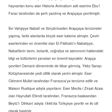
hayvanları konu alan Historia Animalium adlı eserine Ebu’l
Farac tarafından da şerh yazılmış ve Arapçaya çevrilmiştir.
İbn Vahşiyye Nabatî ve Süryânîceden Arapçaya tercümeler
yapmış, farklı alanlarda birçok eser kaleme almıştır. Çeviri
eserlerinden en önemlisi olan El-Filâhatü’n-Nabatiyye,
Nabatîlerin tarım, botanik, coğrafya ve astronomi hakkındaki
bilgi ve kültürlerini yansıtan en önemli kaynaktır. Arapça
çevrileri Osmanlı döneminde de itibar görmüş, Yıldız Sarayı
Kütüphanesinde yedi ciltlik olarak yerini almıştır. Eser
Clément-Mullet tarafından Fransızca’ya tercüme edilir ve
Maison Rustique adıyla yayınlanır. Eser Meclis-i Ziraat Azası
olan Hayrullah Efendi tarafından, Fransızca baskısından
Beytü’l- Dihkanî adıyla 1846'da Türkçeye çevrilir ve iki cilt
olarak bastırılır.