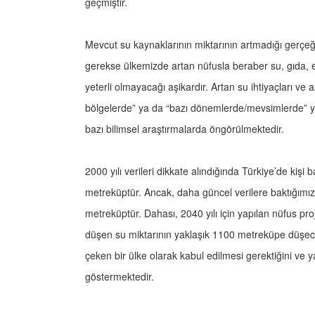
geçmiştir.
Mevcut su kaynaklarının miktarının artmadığı ger
gerekse ülkemizde artan nüfusla beraber su, gıda, en
yeterli olmayacağı aşikardır. Artan su ihtiyaçları v
bölgelerde” ya da “bazı dönemlerde/mevsimlerde” yaş
bazı bilimsel araştırmalarda öngörülmektedir.
2000 yılı verileri dikkate alındığında Türkiye’de kişi b
metreküptür. Ancak, daha güncel verilere baktığımız
metreküptür. Dahası, 2040 yılı için yapılan nüfus proj
düşen su miktarının yaklaşık 1100 metreküpe düşece
çeken bir ülke olarak kabul edilmesi gerektiğini ve ya
göstermektedir.