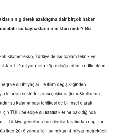
arının giderek azaldığına dair birçok haber
ılabilir su kaynaklarının miktarı nedir? Bu
 750 kilometreküp, Türkiye’de ise toplam teknik ve
u miktarı 112 milyar metreküp olduğu tahmin edilmektedir.
rji ve su ihtiyaçları ile iklim değişikliğinden
Öyle ki artan sektörler arası çekişme (içme&kullanma-
adar su kalamaması tehlikesi de bilimsel olarak
 için TÜİK belediye su istatistiklerine bakıldığında
adır. Türkiye genelinde belediyeler tarafından dağıtılan
küp iken 2018 yılında ilgili su miktarı 4 milyar metreküpü