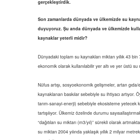
gerçekleştirdik.
Son zamanlarda dünyada ve ülkemizde su kaynakl
duyuyoruz. Şu anda dünyada ve ülkemizde kullan
kaynaklar yeterli midir?
Dünyadaki toplam su kaynakları miktarı yıllık 43 bin
ekonomik olarak kullanılabilir yer altı ve yer üstü s
Nüfus artışı, sosyoekonomik gelişmeler, artan gıda/ene
kaynaklanan baskılar sebebiyle su ihtiyacı artıyor. 
tarım-sanayi-enerji) sebebiyle ekosisteme yetecek k
tartışılıyor. Ülkemiz özelinde durumu sayısallaştırmak
“dağıtılan su miktarı (m3/yıl)” sürekli olarak artmakt
su miktarı 2004 yılında yaklaşık yıllık 2 milyar metre