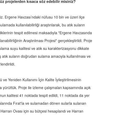
üz projelerden kısaca söz edebilir misiniz?
eniz. Ergene Havzası’ndaki nüfusu 10 bin ve üzeri ilçe
lamada kullanılabilirliği araştırılarak, bu atık suların
iliklerinin tespit edilmesi maksadıyla "Ergene Havzasında
abilirliğinin Araştırılması Projesi" gerçekleştirildi. Proje
lama suyu kalitesi ve atık su karakterizasyonu dikkate
ılmış atık suların doğrudan sulama amacıyla kullanılması ve
endirildi.
 Yeniden Kullanımı İçin Kalite İyileştirilmesinin
da yürüttük. Proje ile izleme çalışmaları kapsamında açık
un kalitesi 41 noktada tespit edildi, 11 noktada da yer
valarında Fırat'la ve sulamadan dönen sularla sulanan
i. Harran Ovası için su bütçesi hesaplandı ve Harran