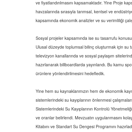
ve fiyatlandırılmasını kapsamaktadır. Yine Proje ka
havzalarında sırasıyla tarımsal, kentsel ve endüstriy
kapsamında ekonomik analizler ve su verimliliği çalı
Sosyal projeler kapsamında ise su tasarrufu konusu
Ulusal düzeyde toplumsal bilinç oluşturmak için su 
televizyon kanallarında ve sosyal paylaşım sitelerind
hazırlanarak billboardlarda yayınlandı. Bu kamu spotl
ürünlere yönlendirilmesini hedefledik.
Yine hem su kaynaklarımızın hem de ekonomik kayn
sistemlerindeki su kayıplarının önlenmesi çalışmala
Sistemlerindeki Su Kayıplarının Kontrolü Yönetmeliği i
ve oranlar belirlendi. Mevzuatın uygulanmasını kolay
Kitabını ve Standart Su Dengesi Programını hazırla