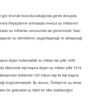
çeği göz önünde bulundurulduğunda gerek dünyada
erji ihtiyaçlarının artmasıyla mevcut su miktarının
e azalan su miktarları sonucunda ise günümüzde “bazı
anan su sıkıntılarının yaygınlaşacağı ve sıklaşacağı
aşına düşen kullanılabilir su miktarı ise yıllık 1650
da ülkemizde kişi başına düşen su miktarı yıllık 1519
eksiyonları beklentisi 100 milyon kişi ile kişi başına
ği öngörülmektedir. Bu durum, Türkiye’nin su stresi
kın bir gelecekte su fakiri bir ülke olabileceğini