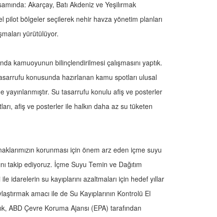
psamında: Akarçay, Batı Akdeniz ve Yeşilırmak
el pilot bölgeler seçilerek nehir havza yönetim planları
şmaları yürütülüyor.
nda kamuoyunun bilinçlendirilmesi çalışmasını yaptık.
tasarrufu konusunda hazırlanan kamu spotları ulusal
e yayınlanmıştır. Su tasarrufu konulu afiş ve posterler
arı, afiş ve posterler ile halkın daha az su tüketen
aklarımızın korunması için önem arz eden içme suyu
rını takip ediyoruz. İçme Suyu Temin ve Dağıtım
le idarelerin su kayıplarını azaltmaları için hedef yıllar
laştırmak amacı ile de Su Kayıplarının Kontrolü El
dık, ABD Çevre Koruma Ajansı (EPA) tarafından