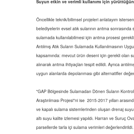
Suyun etkin ve verimli kullanımı için yürüttüğün
Öncellikle teknik/bilimsel projeleri anlatayım isters
belediyelerin evsel atık sularının arıtma sonrasında su
sulamada kullanılabilmesi için arıtma prosesi gerekl
Arıtılmış Atık Suların Sulamada Kullanılmasının Uygulan
kapsamında: mevcut ürün deseni için gerekli olan su
alınarak arıtma ihtiyaçları tespit edildi. Ayrıca arıt
uygun alanlarda depolanması gibi alternatifler değerl
"GAP Bölgesinde Sulamadan Dönen Suların Kontrolü ve
Araştırılması Projesi"ni ise 2015-2017 yılları arasın
ve kapalı sulama sistemlerinden oluşan drenaj suyun
altı suyu kalite izlemesi yapıldı. Harran ve Suruç O
parsellerde tarla içi sulama verimleri değerlendirild