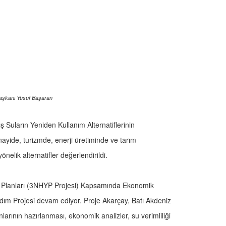
Başkanı Yusuf Başaran
ş Suların Yeniden Kullanım Alternatiflerinin
nayide, turizmde, enerji üretiminde ve tarım
nelik alternatifler değerlendirildi.
m Planları (3NHYP Projesi) Kapsamında Ekonomik
ardım Projesi devam ediyor. Proje Akarçay, Batı Akdeniz
arının hazırlanması, ekonomik analizler, su verimliliği