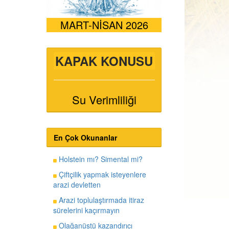
MART-NİSAN 2026
KAPAK KONUSU
Su Verimliliği
En Çok Okunanlar
Holstein mı? Simental mi?
Çiftçilik yapmak isteyenlere
arazi devletten
Arazi toplulaştırmada itiraz
sürelerini kaçırmayın
Olağanüstü kazandırıcı