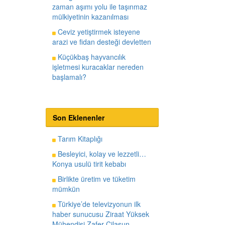
zaman aşımı yolu ile taşınmaz
mülkiyetinin kazanılması
Ceviz yetiştirmek isteyene
arazi ve fidan desteği devletten
Küçükbaş hayvancılık
işletmesi kuracaklar nereden
başlamalı?
Son Eklenenler
Tarım Kitaplığı
Besleyici, kolay ve lezzetli…
Konya usulü tirit kebabı
Birlikte üretim ve tüketim
mümkün
Türkiye’de televizyonun ilk
haber sunucusu Ziraat Yüksek
Mühendisi Zafer Cilasun