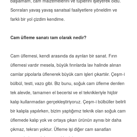
başlamam, cam malzemelerini ve tüplerini işleyerek oldu.
Sonraları yavaş yavaş sanatsal faaliyetlere yöneldim ve
farklı bir yol çizdim kendime.
Cam üfleme sanatı tam olarak nedir?
Cam üflemesi, kendi arasında da ayrılan bir sanat. Fırın
üflemesi vardır mesela, büyük fırınlarda lav halinde alınan
camlar pipolarla üflenerek büyük cam işleri çıkartılır. Çeşm-i
bülbül, testi, vazo gibi. Biz bunu, soğuk cam üfleme denilen
tek alevde, tamamen el becerisi ve el teknikleriyle hiçbir
kalıp kullanmadan gerçekleştiriyoruz. Çeşm-i bülbüller belirli
bir kalıpla yapılırken, bizim yaptığımız teknik olan soğuk cam
üflemede kalıp yok ve ortaya çıkan ürünün aynısı bir daha
çıkmaz, tekrarı yoktur. Üfleme işi diğer cam sanatları