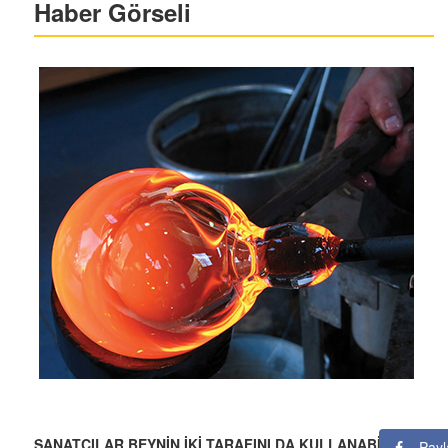
Haber Görseli
SANATÇILAR BEYNİN İKİ TARAFINI DA KULLANABİLEN
Payl