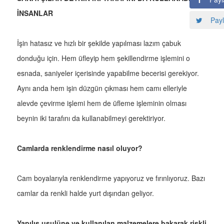
İNSANLAR
Payl
İşin hatasız ve hızlı bir şekilde yapılması lazım çabuk
donduğu için. Hem üfleyip hem şekillendirme işlemini o
esnada, saniyeler içerisinde yapabilme becerisi gerekiyor.
Aynı anda hem işin düzgün çıkması hem camı elleriyle
alevde çevirme işlemi hem de üfleme işleminin olması
beynin iki tarafını da kullanabilmeyi gerektiriyor.
Camlarda renklendirme nasıl oluyor?
Cam boyalarıyla renklendirme yapıyoruz ve fırınlıyoruz. Bazı
camlar da renkli halde yurt dışından geliyor.
Yapılış usulüne ve kullanılan malzemelere bakarak riskli