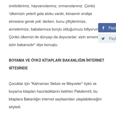
üreticilerimiz, hayvancılarımız, ormancılarımız. Çünkü
'ülkemizin yeterli gıda stoku vardır, kimsenin endişe
etmesine gerek yok' derken, bunu çiftçilerimize,
Payl
annelerinize, babalarınıza borçlu olduğumuzu biliyorum.
Çünkü ülkemizi de dünyayı da doyuranlar; sizin anneniz,
Payl
sizin babanızdır" diye konuştu.
BOYAMA VE ÖYKÜ KİTAPLARI BAKANLIĞIN İNTERNET
SİTESİNDE
Çocuklar için "Kahraman Sebze ve Meyveler" öykü ve
boyama kitapları hazırladıklarını belirten Pakdemirli, bu
kitaplara Bakanlığın internet sayfasından ulaşılabileceğini
söyledi.