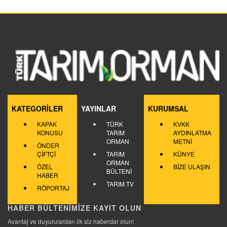
KATEGORİLER
YAYINLAR
KURUMSAL
KAPAK
TÜRK
KVKK
KONUSU
TARIM
AYDINLATMA
ORMAN
METNİ
ÖNDER
ÇİFTÇİ
TARIM
KÜNYE
ORMAN
ÖZEL
BİZE ULAŞIN
BÜLTENİ
HABER
TARIM TV
RÖPORTAJ
HABER BÜLTENİMİZE KAYIT OLUN
Avantaj ve duyurulardan ilk siz haberdar olun!