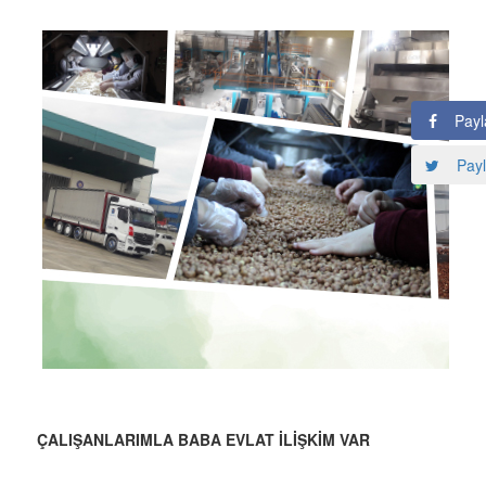
Payl
Payl
ÇALIŞANLARIMLA BABA EVLAT İLİŞKİM VAR