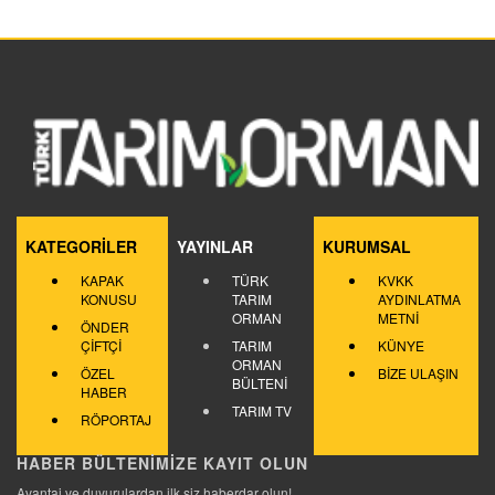
KATEGORİLER
YAYINLAR
KURUMSAL
KAPAK
TÜRK
KVKK
KONUSU
TARIM
AYDINLATMA
ORMAN
METNİ
ÖNDER
ÇİFTÇİ
TARIM
KÜNYE
ORMAN
ÖZEL
BİZE ULAŞIN
BÜLTENİ
HABER
TARIM TV
RÖPORTAJ
HABER BÜLTENİMİZE KAYIT OLUN
Avantaj ve duyurulardan ilk siz haberdar olun!