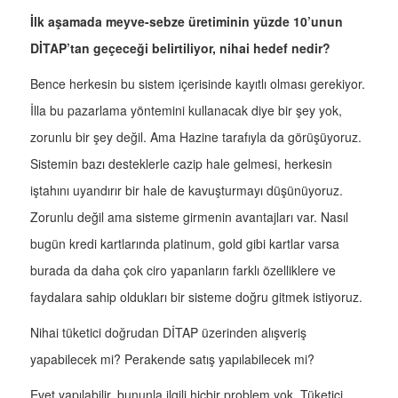
İlk aşamada meyve-sebze üretiminin yüzde 10’unun
DİTAP’tan geçeceği belirtiliyor, nihai hedef nedir?
Bence herkesin bu sistem içerisinde kayıtlı olması gerekiyor.
İlla bu pazarlama yöntemini kullanacak diye bir şey yok,
zorunlu bir şey değil. Ama Hazine tarafıyla da görüşüyoruz.
Sistemin bazı desteklerle cazip hale gelmesi, herkesin
iştahını uyandırır bir hale de kavuşturmayı düşünüyoruz.
Zorunlu değil ama sisteme girmenin avantajları var. Nasıl
bugün kredi kartlarında platinum, gold gibi kartlar varsa
burada da daha çok ciro yapanların farklı özelliklere ve
faydalara sahip oldukları bir sisteme doğru gitmek istiyoruz.
Nihai tüketici doğrudan DİTAP üzerinden alışveriş
yapabilecek mi? Perakende satış yapılabilecek mi?
Evet yapılabilir, bununla ilgili hiçbir problem yok. Tüketici