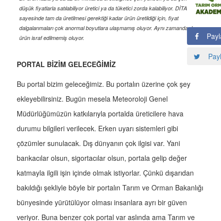
düşük fiyatlarla satılabiliyor üretici ya da tüketici zorda kalabiliyor. DİTAP
sayesinde tam da üretilmesi gerektiği kadar ürün üretildiği için, fiyat
dalgalanmaları çok anormal boyutlara ulaşmamış oluyor. Aynı zamanda da
Payl
ürün israf edilmemiş oluyor.
Payl
PORTAL BİZİM GELECEĞİMİZ
Bu portal bizim geleceğimiz. Bu portalın üzerine çok şey
ekleyebilirsiniz. Bugün mesela Meteoroloji Genel
Müdürlüğümüzün katkılarıyla portalda üreticilere hava
durumu bilgileri verilecek. Erken uyarı sistemleri gibi
çözümler sunulacak. Dış dünyanın çok ilgisi var. Yani
bankacılar olsun, sigortacılar olsun, portala gelip değer
katmayla ilgili işin içinde olmak istiyorlar. Çünkü dışarıdan
bakıldığı şekliyle böyle bir portalın Tarım ve Orman Bakanlığı
bünyesinde yürütülüyor olması insanlara ayrı bir güven
veriyor. Buna benzer çok portal var aslında ama Tarım ve