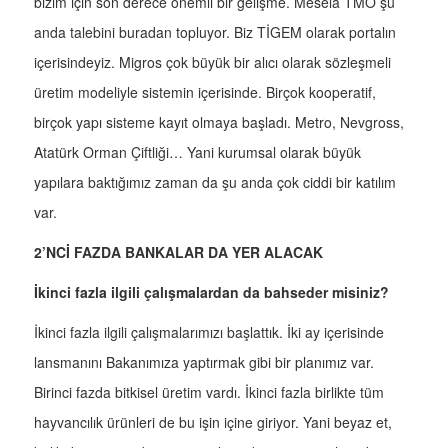
bizim için son derece önemli bir gelişme. Mesela TMO şu
anda talebini buradan topluyor. Biz TİGEM olarak portalın
içerisindeyiz. Migros çok büyük bir alıcı olarak sözleşmeli
üretim modeliyle sistemin içerisinde. Birçok kooperatif,
birçok yapı sisteme kayıt olmaya başladı. Metro, Nevgross,
Atatürk Orman Çiftliği… Yani kurumsal olarak büyük
yapılara baktığımız zaman da şu anda çok ciddi bir katılım
var.
2’NCİ FAZDA BANKALAR DA YER ALACAK
İkinci fazla ilgili çalışmalardan da bahseder misiniz?
İkinci fazla ilgili çalışmalarımızı başlattık. İki ay içerisinde
lansmanını Bakanımıza yaptırmak gibi bir planımız var.
Birinci fazda bitkisel üretim vardı. İkinci fazla birlikte tüm
hayvancılık ürünleri de bu işin içine giriyor. Yani beyaz et,