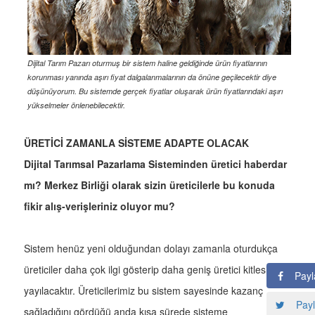
Dijital Tarım Pazarı oturmuş bir sistem haline geldiğinde ürün fiyatlarının
korunması yanında aşırı fiyat dalgalanmalarının da önüne geçilecektir diye
düşünüyorum. Bu sistemde gerçek fiyatlar oluşarak ürün fiyatlarındaki aşırı
yükselmeler önlenebilecektir.
ÜRETİCİ ZAMANLA SİSTEME ADAPTE OLACAK
Dijital Tarımsal Pazarlama Sisteminden üretici haberdar
mı? Merkez Birliği olarak sizin üreticilerle bu konuda
fikir alış-verişleriniz oluyor mu?
Sistem henüz yeni olduğundan dolayı zamanla oturdukça
üreticiler daha çok ilgi gösterip daha geniş üretici kitlesine
Payl
yayılacaktır. Üreticilerimiz bu sistem sayesinde kazanç
Payl
sağladığını gördüğü anda kısa sürede sisteme