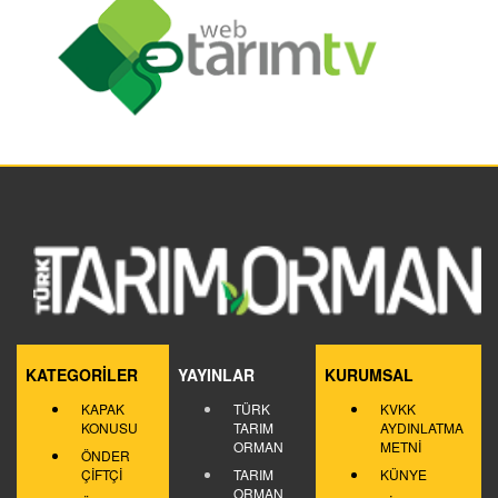
KATEGORİLER
YAYINLAR
KURUMSAL
KAPAK
TÜRK
KVKK
KONUSU
TARIM
AYDINLATMA
ORMAN
METNİ
ÖNDER
ÇİFTÇİ
TARIM
KÜNYE
ORMAN