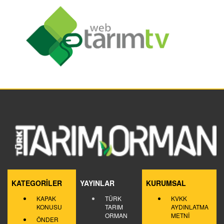
KATEGORİLER
YAYINLAR
KURUMSAL
KAPAK
TÜRK
KVKK
KONUSU
TARIM
AYDINLATMA
ORMAN
METNİ
ÖNDER