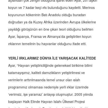
açısından çok zengin olduğuna işaret eden Ayar, 25’i aşkın
koyun ve 7 kadar keçi ırkı bulunduğunu kaydetti. Merinos
koyununun kökeninin Batı Anadolu olduğu buradan
doğrudan ya da Kuzey Afrika üzerinden Avrupa ülkelerine
yayıldığı görüşünün en öne çıkan teori olduğunu belirten
Ayar, İspanya, Fransa ve Almanya’da geliştirilen koyun
ırklarının temelinin bu hayvanlar olduğunu ifade etti.
YERLİ IRKLARIMIZ DÜNYA İLE YARIŞACAK KALİTEDE
Ayar, “Hayvan yetiştiriciliğinde geleneksel birikime bilimi
katamayışımız, kaliteli damızlıkların yetiştirilmesi ve
verimlerin arttırılmasında temel unsur olan ıslah
programımız olmaması nedeniyle yerli ırklar üzerinde
‘verimsiz, işe yaramaz’ anlayışı oluşmuştur. 2005 yılında
başlayan Halk Elinde Hayvan Islahı Ülkesel Projesi