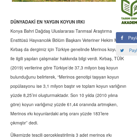
DÜNYADAKİ EN YAYGIN KOYUN IRKI
Konya Bahri Dağdaş Uluslararası Tarımsal Araştırma
Payl
Enstitüsü Hayvancılık Bölüm Başkanı Veteriner Hekim Mesut
Kırbaş da dergimiz için Türkiye genelinde Merinos koyunu
Payl
ile ilgili yapılan çalışmalar hakkında bilgi verdi. Kırbaş, TÜİK
(2019) verilerine göre Türkiye’de 37,3 milyon baş koyun
bulunduğunu belirterek, “Merinos genotipi taşıyan koyun
popülasyonu ise 3,1 milyon baştır ve toplam koyun varlığının
yüzde 8,25’ini oluşturmaktadır. Son 10 yılda (2010 yılına
göre) koyun varlığımız yüzde 61,44 oranında artmışken,
Merinos ırkı koyunlardaki artış oranı yüzde 183’lere
çıkmıştır” dedi.
Ülkemizde tescili gerçekleştirilmiş 3 adet merinos ırkı