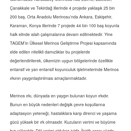
Çanakkale ve Tekirdağ illerinde 4 projede yaklaşık 25 bin
200 baş, Orta Anadolu Merinosu'nda Ankara, Eskişehir,
Karaman, Konya illerinde 7 projede 44 bin 100 baş koyunla
halk elinde ıslah çalışmalarına devam edilmektedir. Yine
TAGEM’in Ülkesel Merinos Geliştirme Projesi kapsamında
elde edilen nitelikli damızlıklar bu projelerde
değerlendirilerek, ülkemizin uygun bölgelerinde özellikle
entansif ve yarı entansif koyunculuk işletmelerinde Merinos
ırkının yaygınlaştırılması amaçlanmaktadır.
Merinos ırkı, dünyada en yaygın bulunan koyun ırkıdır.
Bunun en büyük nedenleri değişik çevre koşullarına
adaptasyon yeteneği, hastalıklara karşı direnci ve yaşama
gücü yüksek bir ırk olmasıdır. Kuzuların verimi ve büyüme
hızı yüksektir. Döl verimi oldukça iyidir. İkizlik oranı yüzde