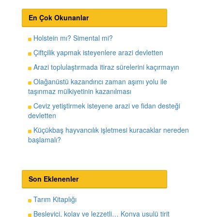
En Çok Okunanlar
Holstein mı? Simental mi?
Çiftçilik yapmak isteyenlere arazi devletten
Arazi toplulaştırmada itiraz sürelerini kaçırmayın
Olağanüstü kazandırıcı zaman aşımı yolu ile
taşınmaz mülkiyetinin kazanılması
Ceviz yetiştirmek isteyene arazi ve fidan desteği
devletten
Küçükbaş hayvancılık işletmesi kuracaklar nereden
başlamalı?
Son Eklenenler
Tarım Kitaplığı
Besleyici, kolay ve lezzetli… Konya usulü tirit