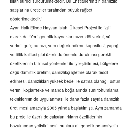
ıslah süreci sürdürülmektedir. Bu Enstitülerimizin damızlık
satışlarına üreticiler tarafından büyük rağbet
gösterilmektedir.”
Ayar, Halk Elinde Hayvan Islahı Ülkesel Projesi ile ilgili
olarak da “Yerli genetik kaynaklarımızın, döl verimi, süt
verimi, gelişme hızı, yem değerlendirme kapasitesi, yapağı
ve tiftik kalitesi gibi üzerinde önemle durulması gerekli
özelliklerinin bilimsel yöntemler ile iyileştirilmesi, bölgelere
özgü damızlık üretimi, damızlıkçı işletme olarak tescil
edilmesi, damızlıkları yüksek bedel ile satma olanağı, üstün
verimli koçlar/teke ve manda boğalarında suni tohumlama
tekniklerinin de uygulanması ile daha fazla sayıda damızlık
üretilmesi amacıyla 2005 yılında başlatılmıştı. Aynı zamanda
bu proje ile üzerinde çalışılan ırkların özelliklerinin
bozulmadan yetiştirilmesi, bunlara ait genetik potansiyelin