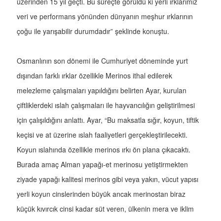
üzerinden 15 yıl geçti. Bu süreçte görüldü ki yerli ırklarımız
veri ve performans yönünden dünyanın meşhur ırklarının
çoğu ile yarışabilir durumdadır” şeklinde konuştu.
Osmanlının son dönemi ile Cumhuriyet döneminde yurt
dışından farklı ırklar özellikle Merinos ithal edilerek
melezleme çalışmaları yapıldığını belirten Ayar, kurulan
çiftliklerdeki ıslah çalışmaları ile hayvancılığın geliştirilmesi
için çalışıldığını anlattı. Ayar, “Bu maksatla sığır, koyun, tiftik
keçisi ve at üzerine ıslah faaliyetleri gerçekleştirilecekti.
Koyun ıslahında özellikle merinos ırkı ön plana çıkacaktı.
Burada amaç Alman yapağı-et merinosu yetiştirmekten
ziyade yapağı kalitesi merinos gibi veya yakın, vücut yapısı
yerli koyun cinslerinden büyük ancak merinostan biraz
küçük kıvırcık cinsi kadar süt veren, ülkenin mera ve iklim