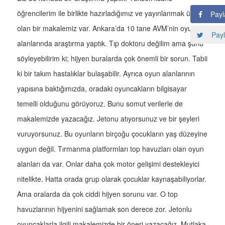
öğrencilerim ile birlikte hazırladığımız ve yayınlanmak üzere
Payl
olan bir makalemiz var. Ankara’da 10 tane AVM’nin oyun
Payl
alanlarında araştırma yaptık. Tıp doktoru değilim ama şunu
söyleyebilirim ki; hijyen buralarda çok önemli bir sorun. Tabii
ki bir takım hastalıklar bulaşabilir. Ayrıca oyun alanlarının
yapısına baktığımızda, oradaki oyuncakların bilgisayar
temelli olduğunu görüyoruz. Bunu somut verilerle de
makalemizde yazacağız. Jetonu atıyorsunuz ve bir şeyleri
vuruyorsunuz. Bu oyunların birçoğu çocukların yaş düzeyine
uygun değil. Tırmanma platformları top havuzları olan oyun
alanları da var. Onlar daha çok motor gelişimi destekleyici
nitelikte. Hatta orada grup olarak çocuklar kaynaşabiliyorlar.
Ama oralarda da çok ciddi hijyen sorunu var. O top
havuzlarının hijyenini sağlamak son derece zor. Jetonlu
oyuncaklarla ilgili makalemizde bir öneri yazacağız. Mutlaka