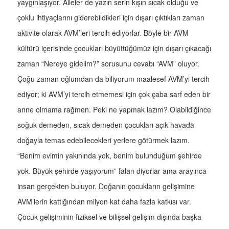
yaygınlaşıyor. Aileler de yazın serin kışın sıcak olduğu ve
çoklu ihtiyaçlarını giderebildikleri için dışarı çıktıkları zaman
aktivite olarak AVM’leri tercih ediyorlar. Böyle bir AVM
kültürü içerisinde çocukları büyüttüğümüz için dışarı çıkacağı
zaman “Nereye gidelim?” sorusunu cevabı “AVM” oluyor.
Çoğu zaman oğlumdan da biliyorum maalesef AVM’yi tercih
ediyor; ki AVM’yi tercih etmemesi için çok çaba sarf eden bir
anne olmama rağmen. Peki ne yapmak lazım? Olabildiğince
soğuk demeden, sıcak demeden çocukları açık havada
doğayla temas edebilecekleri yerlere götürmek lazım.
“Benim evimin yakınında yok, benim bulunduğum şehirde
yok. Büyük şehirde yaşıyorum” falan diyorlar ama arayınca
insan gerçekten buluyor. Doğanın çocukların gelişimine
AVM’lerin kattığından milyon kat daha fazla katkısı var.
Çocuk gelişiminin fiziksel ve bilişsel gelişim dışında başka