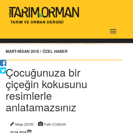
TARIM VE ORMAN DERGİSİ
Türktarım
MART-NİSAN 2018 / ÖZEL HABER
Çocuğunuza bir
çiçeğin kokusunu
resimlerle
anlatamazsınız
Müge ÇEVİK
Fatih COŞKUN
25.04.2018