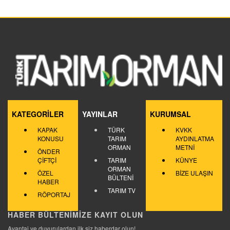
KATEGORİLER
YAYINLAR
KURUMSAL
KAPAK
TÜRK
KVKK
KONUSU
TARIM
AYDINLATMA
ORMAN
METNİ
ÖNDER
ÇİFTÇİ
TARIM
KÜNYE
ORMAN
ÖZEL
BİZE ULAŞIN
BÜLTENİ
HABER
TARIM TV
RÖPORTAJ
HABER BÜLTENİMİZE KAYIT OLUN
Avantaj ve duyurulardan ilk siz haberdar olun!