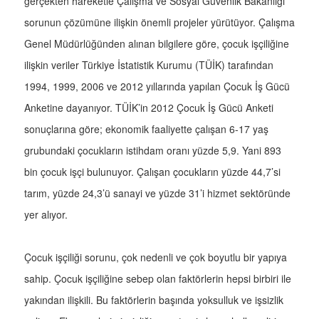
gerçekten hareketle Çalışma ve Sosyal Güvenlik Bakanlığı
sorunun çözümüne ilişkin önemli projeler yürütüyor. Çalışma
Genel Müdürlüğünden alınan bilgilere göre, çocuk işçiliğine
ilişkin veriler Türkiye İstatistik Kurumu (TÜİK) tarafından
1994, 1999, 2006 ve 2012 yıllarında yapılan Çocuk İş Gücü
Anketine dayanıyor. TÜİK’in 2012 Çocuk İş Gücü Anketi
sonuçlarına göre; ekonomik faaliyette çalışan 6-17 yaş
grubundaki çocukların istihdam oranı yüzde 5,9. Yani 893
bin çocuk işçi bulunuyor. Çalışan çocukların yüzde 44,7’si
tarım, yüzde 24,3’ü sanayi ve yüzde 31’i hizmet sektöründe
yer alıyor.
Çocuk işçiliği sorunu, çok nedenli ve çok boyutlu bir yapıya
sahip. Çocuk işçiliğine sebep olan faktörlerin hepsi birbiri ile
yakından ilişkili. Bu faktörlerin başında yoksulluk ve işsizlik