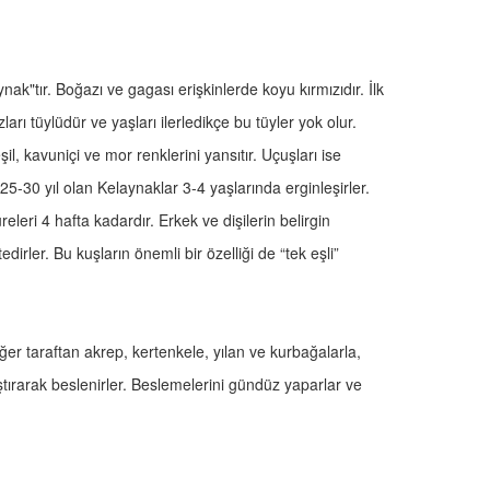
k"tır. Boğazı ve gagası erişkinlerde koyu kırmızıdır. İlk
arı tüylüdür ve yaşları ilerledikçe bu tüyler yok olur.
şil, kavuniçi ve mor renklerini yansıtır. Uçuşları ise
5-30 yıl olan Kelaynaklar 3-4 yaşlarında erginleşirler.
leri 4 hafta kadardır. Erkek ve dişilerin belirgin
irler. Bu kuşların önemli bir özelliği de “tek eşli”
er taraftan akrep, kertenkele, yılan ve kurbağalarla,
ştırarak beslenirler. Beslemelerini gündüz yaparlar ve