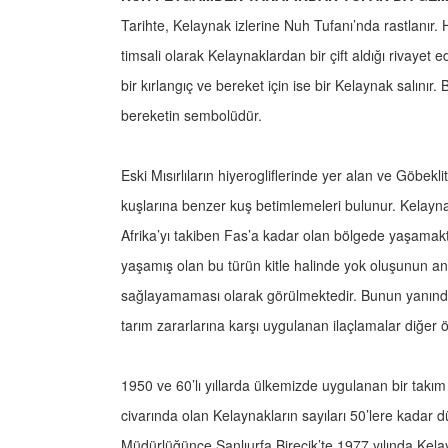
Tarihte, Kelaynak izlerine Nuh Tufanı’nda rastlanır.
timsali olarak Kelaynaklardan bir çift aldığı rivayet e
bir kırlangıç ve bereket için ise bir Kelaynak salı
bereketin sembolüdür.
Eski Mısırlıların hiyerogliflerinde yer alan ve Göbek
kuşlarına benzer kuş betimlemeleri bulunur. Kelayn
Afrika’yı takiben Fas’a kadar olan bölgede yaşamakt
yaşamış olan bu türün kitle halinde yok oluşunun 
sağlayamaması olarak görülmektedir. Bunun yanında
tarım zararlarına karşı uygulanan ilaçlamalar diğer ö
1950 ve 60’lı yıllarda ülkemizde uygulanan bir takım 
civarında olan Kelaynakların sayıları 50’lere kadar
Müdürlüğünce Şanlıurfa Birecik’te 1977 yılında Kel