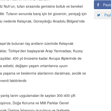
Payl
 Hz Nuh’un, tufan sırasında gemisine bolluk ve bereket
dilir. Tufanın sonunda barış için bir güvercin, yeniçağ için
Payl
nır. Bu nedenle Kelaynak, Güneydoğu Anadolu Bölgesi'nde
litepe’de bulunan taş anıtların üzerinde Kelaynak
aklar, Türkiye’den başlayarak Arap Yarımadası, Kuzey
aydılar. 400 yıl öncesine kadar Avrupa Alplerinde de
ana sebebi, değişen yaşam ortamlarına uyum
 yaşama ve beslenme alanlarının daralması, avcılık ve
nemli faktörlerdir.
yanlış tarım uygulamaları ile sayıları 300-400 çift
 düşünce, Doğa Koruma ve Milli Parklar Genel
aynak Üretme İstasyonu kurulmuş ve faaliyete