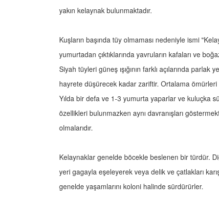
yakın kelaynak bulunmaktadır.
Kuşların başında tüy olmaması nedeniyle ismi "Kelayna
yumurtadan çıktıklarında yavruların kafaları ve boğazl
Siyah tüyleri güneş ışığının farklı açılarında parlak ye
hayrete düşürecek kadar zariftir. Ortalama ömürleri 2
Yılda bir defa ve 1-3 yumurta yaparlar ve kuluçka süre
özellikleri bulunmazken aynı davranışları göstermekted
olmalarıdır.
Kelaynaklar genelde böcekle beslenen bir türdür. Diğ
yeri gagayla eşeleyerek veya delik ve çatlakları karı
genelde yaşamlarını koloni halinde sürdürürler.