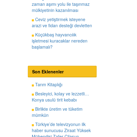
zaman aşımı yolu ile taşınmaz
mülkiyetinin kazanılması
Ceviz yetiştirmek isteyene
arazi ve fidan desteği devletten
Küçükbaş hayvancılık
işletmesi kuracaklar nereden
başlamalı?
Son Eklenenler
Tarım Kitaplığı
Besleyici, kolay ve lezzetli…
Konya usulü tirit kebabı
Birlikte üretim ve tüketim
mümkün
Türkiye’de televizyonun ilk
haber sunucusu Ziraat Yüksek
Mühendisi Zafer Cilasun