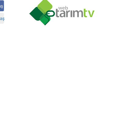
aş
aş