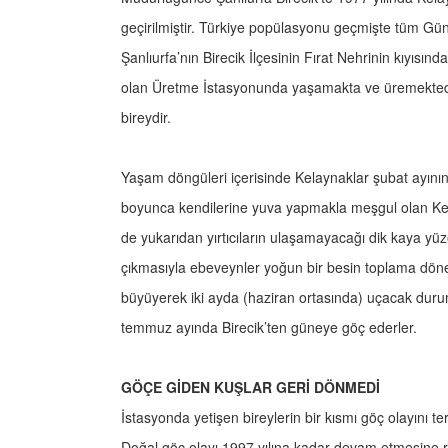
geçirilmiştir. Türkiye popülasyonu geçmişte tüm G
Şanlıurfa’nın Birecik İlçesinin Fırat Nehrinin kıyıs
olan Üretme İstasyonunda yaşamakta ve üremektedir. 
bireydir.
Yaşam döngüleri içerisinde Kelaynaklar şubat ayının o
boyunca kendilerine yuva yapmakla meşgul olan Kel
de yukarıdan yırtıcıların ulaşamayacağı dik kaya yüze
çıkmasıyla ebeveynler yoğun bir besin toplama döne
büyüyerek iki ayda (haziran ortasında) uçacak durum
temmuz ayında Birecik’ten güneye göç ederler.
GÖÇE GİDEN KUŞLAR GERİ DÖNMEDİ
İstasyonda yetişen bireylerin bir kısmı göç olayını t
Doğal göç olayı 1997 yılına kadar devam etmesine 