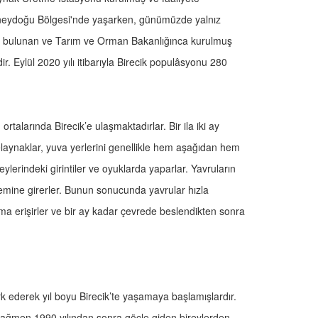
üneydoğu Bölgesi'nde yaşarken, günümüzde yalnız
ında bulunan ve Tarım ve Orman Bakanlığınca kurulmuş
Eylül 2020 yılı itibarıyla Birecik populâsyonu 280
rtalarında Birecik’e ulaşmaktadırlar. Bir ila iki ay
aynaklar, yuva yerlerini genellikle hem aşağıdan hem
ylerindeki girintiler ve oyuklarda yaparlar. Yavruların
mine girerler. Bunun sonucunda yavrular hızla
a erişirler ve bir ay kadar çevrede beslendikten sonra
erk ederek yıl boyu Birecik’te yaşamaya başlamışlardır.
rağmen 1990 yılından sonra göçle giden bireylerden