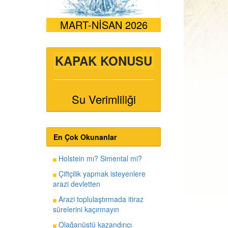
MART-NİSAN 2026
KAPAK KONUSU
Su Verimliliği
En Çok Okunanlar
Holstein mı? Simental mi?
Çiftçilik yapmak isteyenlere
arazi devletten
Arazi toplulaştırmada itiraz
sürelerini kaçırmayın
Olağanüstü kazandırıcı