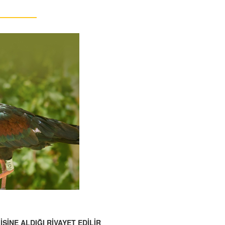
İNE ALDIĞI RİVAYET EDİLİR