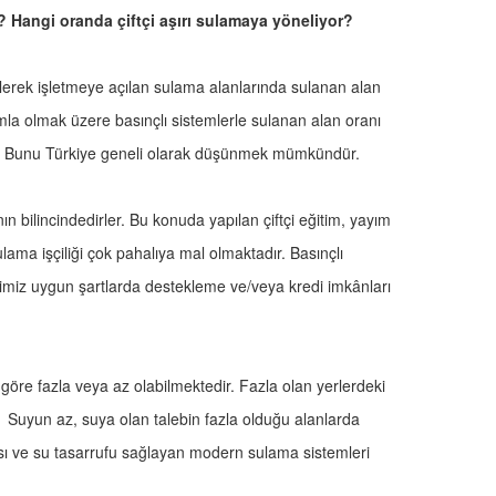
 mı? Hangi oranda çiftçi aşırı sulamaya yöneliyor?
dilerek işletmeye açılan sulama alanlarında sulanan alan
a olmak üzere basınçlı sistemlerle sulanan alan oranı
ır. Bunu Türkiye geneli olarak düşünmek mümkündür.
ın bilincindedirler. Bu konuda yapılan çiftçi eğitim, yayım
ulama işçiliği çok pahalıya mal olmaktadır. Basınçlı
lerimiz uygun şartlarda destekleme ve/veya kredi imkânları
öre fazla veya az olabilmektedir. Fazla olan yerlerdeki
r. Suyun az, suya olan talebin fazla olduğu alanlarda
ası ve su tasarrufu sağlayan modern sulama sistemleri