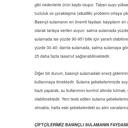
gibi nedenlerle ürün kaybı oluşur. Taban suyu yükse
tuzluluk ve çoraklaşma (alkalilik) problemi ortaya ç
Basınçlı sulamanın en önemli faydası: kayıpların en 
olarak tarlaya verilen suyun: salma sulamada yüzd
sulamada ise yüzde 90-95’i bitki için yararlı olab
yüzde 30-40; damla sulamada, salma sulamaya gö
25 daha fazla tasarruf sağlanabilmektedir.
Diğer bir durum, basınçlı sulamadaki enerji giderinin 
kullanmaya itmektedir. Sulama şebekelerimizde suyu
bazlı yaparak, su kullanımını kontrol altında tutmak
olabilmektedir. Yeni tesis edilen sulama şebekelerinde
olmakta, hatta eski şebekelerdeki su alım vanaların
ÇİFTÇİLERİMİZ BASINÇLI SULAMANIN FAYDASI