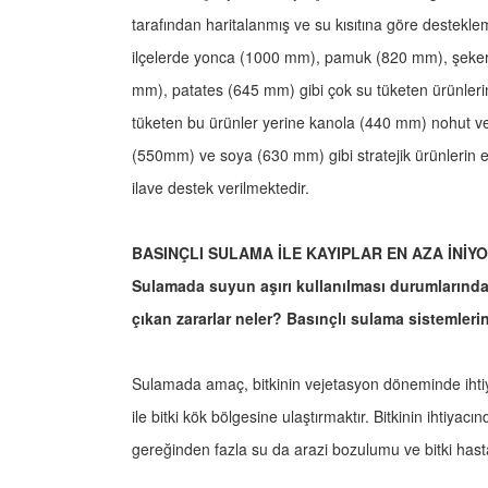
tarafından haritalanmış ve su kısıtına göre desteklem
ilçelerde yonca (1000 mm), pamuk (820 mm), şeker
mm), patates (645 mm) gibi çok su tüketen ürünler
tüketen bu ürünler yerine kanola (440 mm) nohut 
(550mm) ve soya (630 mm) gibi stratejik ürünlerin
ilave destek verilmektedir.
BASINÇLI SULAMA İLE KAYIPLAR EN AZA İNİY
Sulamada suyun aşırı kullanılması durumlarında
çıkan zararlar neler? Basınçlı sulama sistemlerin
Sulamada amaç, bitkinin vejetasyon döneminde ihti
ile bitki kök bölgesine ulaştırmaktır. Bitkinin ihtiya
gereğinden fazla su da arazi bozulumu ve bitki hasta