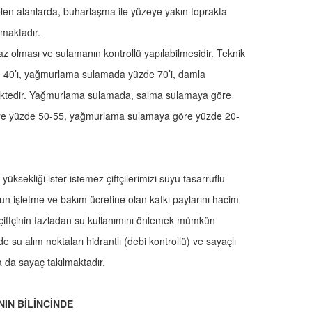
len alanlarda, buharlaşma ile yüzeye yakın toprakta
ıkmaktadır.
az olması ve sulamanın kontrollü yapılabilmesidir. Teknik
e 40’ı, yağmurlama sulamada yüzde 70’i, damla
ilmektedir. Yağmurlama sulamada, salma sulamaya göre
re yüzde 50-55, yağmurlama sulamaya göre yüzde 20-
yüksekliği ister istemez çiftçilerimizi suyu tasarruflu
n işletme ve bakım ücretine olan katkı paylarını hacim
, çiftçinin fazladan su kullanımını önlemek mümkün
 su alım noktaları hidrantlı (debi kontrollü) ve sayaçlı
a da sayaç takılmaktadır.
NIN BİLİNCİNDE