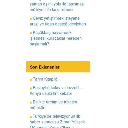
zaman aşımı yolu ile taşınmaz
mülkiyetinin kazanılması
Ceviz yetiştirmek isteyene
arazi ve fidan desteği devletten
Küçükbaş hayvancılık
işletmesi kuracaklar nereden
başlamalı?
Son Eklenenler
Tarım Kitaplığı
Besleyici, kolay ve lezzetli…
Konya usulü tirit kebabı
Birlikte üretim ve tüketim
mümkün
Türkiye’de televizyonun ilk
haber sunucusu Ziraat Yüksek
Mühendisi Zafer Cilasun