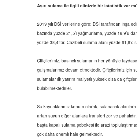
Aşırı sulama ile ilgili elinizde bir istatistik var
2019 yılı DSİ verilerine göre: DSİ tarafından inşa e
bazında yüzde 21,5’i yağmurlama, yüzde 16,9’u daml
yüzde 38,4’tür. Cazibeli sulama alanı yüzde 61,6’d
Çiftçilerimiz, basınçlı sulamanın her yönüyle faydasın
çalışmalarımız devam etmektedir. Çiftçilerimiz için s
sulamalar ilk yatırım maliyetli yüksek olsa da çiftçi
bulabilmektedirler.
Su kaynaklarımız konum olarak, sulanacak alanlara g
artan suyun diğer alanlara transferi zor ve pahalıdı
başta kapalı sulama şebekesi ile arazi toplulaştırm
çok daha önemli hale gelmektedir.