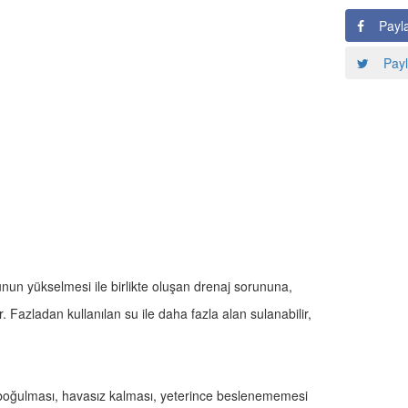
Payl
Payl
unun yükselmesi ile birlikte oluşan drenaj sorununa,
azladan kullanılan su ile daha fazla alan sulanabilir,
 boğulması, havasız kalması, yeterince beslenememesi