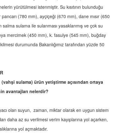
elerin yürütülmesi istenmiştir. Su kısıtının bulunduğu
 pancarı (780 mm), ayçiçeği (670 mm), dane mısır (650
in salma sulama ile sulanması yasaklanmış ve çok su
veya mercimek (450 mm), k. fasulye (545 mm), buğday
 ekilmesi durumunda Bakanlığımız tarafından yüzde 50
OR
 (vahşi sulama) ürün yetiştirme açısından ortaya
in avantajları nelerdir?
yacı olan suyun, zaman, miktar olarak en uygun sistem
cından daha az su verilmesi verim kayıplarına yol açarken,
lıklarına yol açmaktadır.