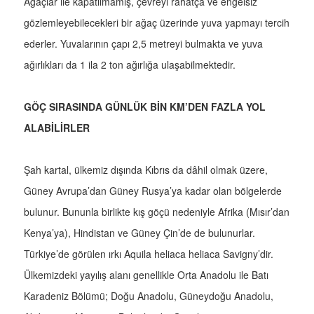
Ağaçlar ile kapatılmamış, çevreyi rahatça ve engelsiz
gözlemleyebilecekleri bir ağaç üzerinde yuva yapmayı tercih
ederler. Yuvalarının çapı 2,5 metreyi bulmakta ve yuva
ağırlıkları da 1 ila 2 ton ağırlığa ulaşabilmektedir.
GÖÇ SIRASINDA GÜNLÜK BİN KM’DEN FAZLA YOL
ALABİLİRLER
Şah kartal, ülkemiz dışında Kıbrıs da dâhil olmak üzere,
Güney Avrupa’dan Güney Rusya’ya kadar olan bölgelerde
bulunur. Bununla birlikte kış göçü nedeniyle Afrika (Mısır’dan
Kenya’ya), Hindistan ve Güney Çin’de de bulunurlar.
Türkiye’de görülen ırkı Aquila heliaca heliaca Savigny’dir.
Ülkemizdeki yayılış alanı genellikle Orta Anadolu ile Batı
Karadeniz Bölümü; Doğu Anadolu, Güneydoğu Anadolu,