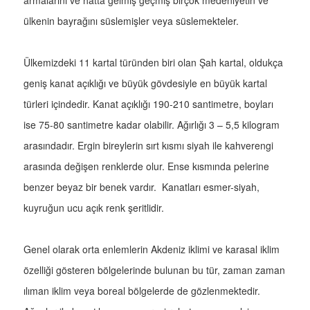
armalarını ve hatta gelmiş geçmiş birçok medeniyetin ve
ülkenin bayrağını süslemişler veya süslemekteler.
Ülkemizdeki 11 kartal türünden biri olan Şah kartal, oldukça
geniş kanat açıklığı ve büyük gövdesiyle en büyük kartal
türleri içindedir. Kanat açıklığı 190-210 santimetre, boyları
ise 75-80 santimetre kadar olabilir. Ağırlığı 3 – 5,5 kilogram
arasındadır. Ergin bireylerin sırt kısmı siyah ile kahverengi
arasında değişen renklerde olur. Ense kısmında pelerine
benzer beyaz bir benek vardır. Kanatları esmer-siyah,
kuyruğun ucu açık renk şeritlidir.
Genel olarak orta enlemlerin Akdeniz iklimi ve karasal iklim
özelliği gösteren bölgelerinde bulunan bu tür, zaman zaman
ılıman iklim veya boreal bölgelerde de gözlenmektedir.