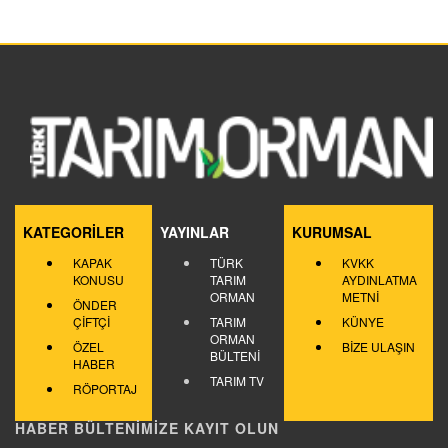
KATEGORİLER
YAYINLAR
KURUMSAL
KAPAK
TÜRK
KVKK
KONUSU
TARIM
AYDINLATMA
ORMAN
METNİ
ÖNDER
ÇİFTÇİ
TARIM
KÜNYE
ORMAN
ÖZEL
BİZE ULAŞIN
BÜLTENİ
HABER
TARIM TV
RÖPORTAJ
HABER BÜLTENİMİZE KAYIT OLUN