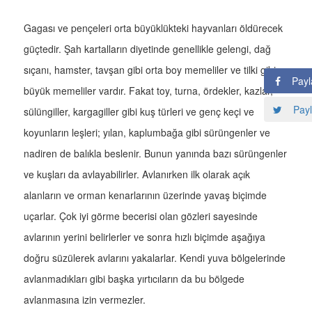
Gagası ve pençeleri orta büyüklükteki hayvanları öldürecek
güçtedir. Şah kartalların diyetinde genellikle gelengi, dağ
sıçanı, hamster, tavşan gibi orta boy memeliler ve tilki gibi
Payl
büyük memeliler vardır. Fakat toy, turna, ördekler, kazlar,
Payl
sülüngiller, kargagiller gibi kuş türleri ve genç keçi ve
koyunların leşleri; yılan, kaplumbağa gibi sürüngenler ve
nadiren de balıkla beslenir. Bunun yanında bazı sürüngenler
ve kuşları da avlayabilirler. Avlanırken ilk olarak açık
alanların ve orman kenarlarının üzerinde yavaş biçimde
uçarlar. Çok iyi görme becerisi olan gözleri sayesinde
avlarının yerini belirlerler ve sonra hızlı biçimde aşağıya
doğru süzülerek avlarını yakalarlar. Kendi yuva bölgelerinde
avlanmadıkları gibi başka yırtıcıların da bu bölgede
avlanmasına izin vermezler.