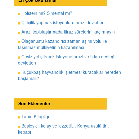
En Çok Okunanlar
Holstein mı? Simental mi?
Çiftçilik yapmak isteyenlere arazi devletten
Arazi toplulaştırmada itiraz sürelerini kaçırmayın
Olağanüstü kazandırıcı zaman aşımı yolu ile
taşınmaz mülkiyetinin kazanılması
Ceviz yetiştirmek isteyene arazi ve fidan desteği
devletten
Küçükbaş hayvancılık işletmesi kuracaklar nereden
başlamalı?
Son Eklenenler
Tarım Kitaplığı
Besleyici, kolay ve lezzetli… Konya usulü tirit
kebabı