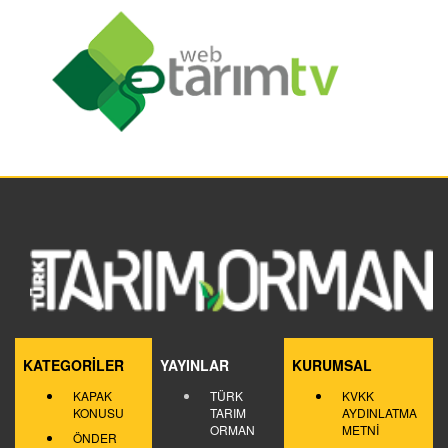
KATEGORİLER
YAYINLAR
KURUMSAL
KAPAK
TÜRK
KVKK
KONUSU
TARIM
AYDINLATMA
ORMAN
METNİ
ÖNDER