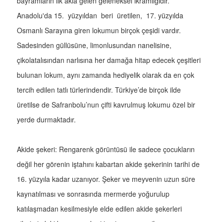
bayramların ilk akla gelen geleneksel ikramlığıdır.
Anadolu'da 15. yüzyıldan beri üretilen, 17. yüzyılda
Osmanlı Sarayına giren lokumun birçok çeşidi vardır.
Sadesinden güllüsüne, limonlusundan nanelisine,
çikolatalısından narlısına her damağa hitap edecek çeşitleri
bulunan lokum, aynı zamanda hediyelik olarak da en çok
tercih edilen tatlı türlerindendir. Türkiye’de birçok ilde
üretilse de Safranbolu’nun çifti kavrulmuş lokumu özel bir
yerde durmaktadır.
Akide şekeri: Rengarenk görüntüsü ile sadece çocukların
değil her görenin iştahını kabartan akide şekerinin tarihi de
16. yüzyıla kadar uzanıyor. Şeker ve meyvenin uzun süre
kaynatılması ve sonrasında mermerde yoğurulup
katılaşmadan kesilmesiyle elde edilen akide şekerleri