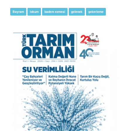
Bayram
lokum
badem ezmesi
gelenek
şekerleme