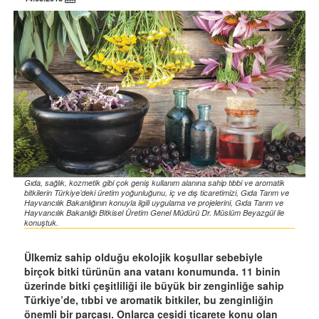
Gıda, sağlık, kozmetik gibi çok geniş kullanım alanına sahip tıbbi ve aromatik
bitkilerin Türkiye’deki üretim yoğunluğunu, iç ve dış ticaretimizi, Gıda Tarım ve
Hayvancılık Bakanlığının konuyla ilgili uygulama ve projelerini, Gıda Tarım ve
Hayvancılık Bakanlığı Bitkisel Üretim Genel Müdürü Dr. Müslüm Beyazgül ile
konuştuk.
Ülkemiz sahip olduğu ekolojik koşullar sebebiyle
birçok bitki türünün ana vatanı konumunda. 11 binin
üzerinde bitki çeşitliliği ile büyük bir zenginliğe sahip
Türkiye’de, tıbbi ve aromatik bitkiler, bu zenginliğin
önemli bir parçası. Onlarca çeşidi ticarete konu olan