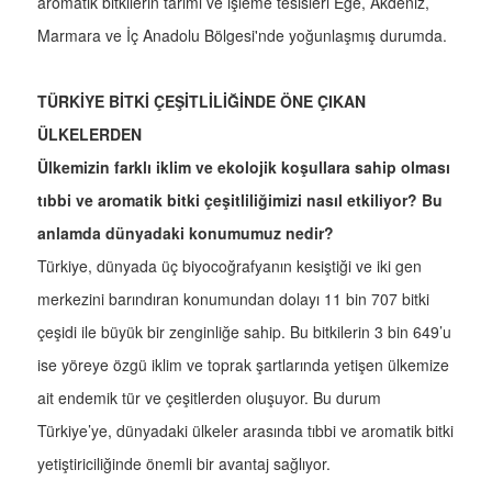
aromatik bitkilerin tarımı ve işleme tesisleri Ege, Akdeniz,
Marmara ve İç Anadolu Bölgesi'nde yoğunlaşmış durumda.
TÜRKİYE BİTKİ ÇEŞİTLİLİĞİNDE ÖNE ÇIKAN
ÜLKELERDEN
Ülkemizin farklı iklim ve ekolojik koşullara sahip olması
tıbbi ve aromatik bitki çeşitliliğimizi nasıl etkiliyor? Bu
anlamda dünyadaki konumumuz nedir?
Türkiye, dünyada üç biyocoğrafyanın kesiştiği ve iki gen
merkezini barındıran konumundan dolayı 11 bin 707 bitki
çeşidi ile büyük bir zenginliğe sahip. Bu bitkilerin 3 bin 649’u
ise yöreye özgü iklim ve toprak şartlarında yetişen ülkemize
ait endemik tür ve çeşitlerden oluşuyor. Bu durum
Türkiye’ye, dünyadaki ülkeler arasında tıbbi ve aromatik bitki
yetiştiriciliğinde önemli bir avantaj sağlıyor.