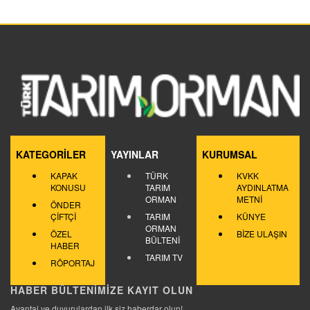
KATEGORİLER
YAYINLAR
KURUMSAL
KAPAK
TÜRK
KVKK
KONUSU
TARIM
AYDINLATMA
ORMAN
METNİ
ÖNDER
ÇİFTÇİ
TARIM
KÜNYE
ORMAN
ÖZEL
BİZE ULAŞIN
BÜLTENİ
HABER
TARIM TV
RÖPORTAJ
HABER BÜLTENİMİZE KAYIT OLUN
Avantaj ve duyurulardan ilk siz haberdar olun!