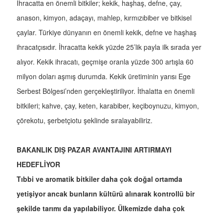
İhracatta en önemli bitkiler; kekik, haşhaş, defne, çay,
anason, kimyon, adaçayı, mahlep, kırmızıbiber ve bitkisel
çaylar. Türkiye dünyanın en önemli kekik, defne ve haşhaş
ihracatçısıdır. İhracatta kekik yüzde 25’lik payla ilk sırada yer
alıyor. Kekik ihracatı, geçmişe oranla yüzde 300 artışla 60
milyon doları aşmış durumda. Kekik üretiminin yarısı Ege
Serbest Bölgesi’nden gerçekleştiriliyor. İthalatta en önemli
bitkileri; kahve, çay, keten, karabiber, keçiboynuzu, kimyon,
çörekotu, şerbetçiotu şeklinde sıralayabiliriz.
BAKANLIK DIŞ PAZAR AVANTAJINI ARTIRMAYI
HEDEFLİYOR
Tıbbi ve aromatik bitkiler daha çok doğal ortamda
yetişiyor ancak bunların kültürü alınarak kontrollü bir
şekilde tarımı da yapılabiliyor. Ülkemizde daha çok