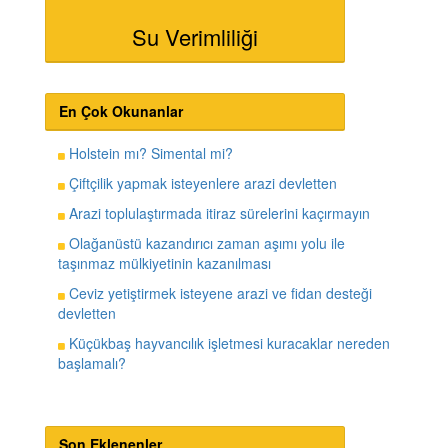
Su Verimliliği
En Çok Okunanlar
Holstein mı? Simental mi?
Çiftçilik yapmak isteyenlere arazi devletten
Arazi toplulaştırmada itiraz sürelerini kaçırmayın
Olağanüstü kazandırıcı zaman aşımı yolu ile
taşınmaz mülkiyetinin kazanılması
Ceviz yetiştirmek isteyene arazi ve fidan desteği
devletten
Küçükbaş hayvancılık işletmesi kuracaklar nereden
başlamalı?
Son Eklenenler