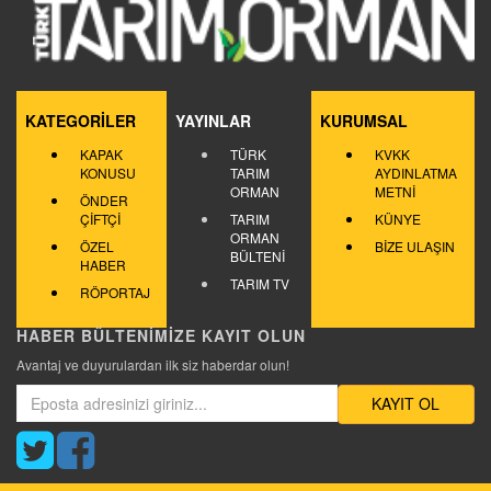
KATEGORİLER
YAYINLAR
KURUMSAL
KAPAK
TÜRK
KVKK
KONUSU
TARIM
AYDINLATMA
ORMAN
METNİ
ÖNDER
ÇİFTÇİ
TARIM
KÜNYE
ORMAN
ÖZEL
BİZE ULAŞIN
BÜLTENİ
HABER
TARIM TV
RÖPORTAJ
HABER BÜLTENİMİZE KAYIT OLUN
Avantaj ve duyurulardan ilk siz haberdar olun!
KAYIT OL