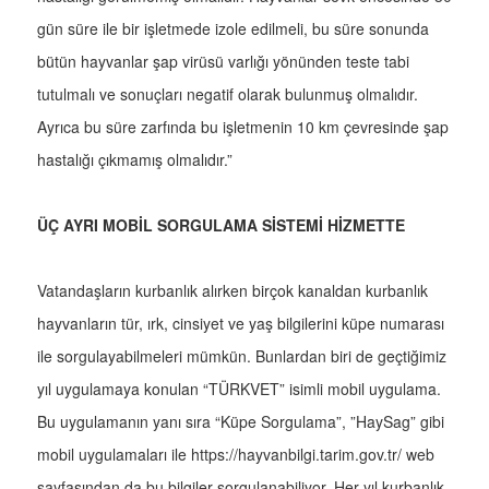
gün süre ile bir işletmede izole edilmeli, bu süre sonunda
bütün hayvanlar şap virüsü varlığı yönünden teste tabi
tutulmalı ve sonuçları negatif olarak bulunmuş olmalıdır.
Ayrıca bu süre zarfında bu işletmenin 10 km çevresinde şap
hastalığı çıkmamış olmalıdır.”
ÜÇ AYRI MOBİL SORGULAMA SİSTEMİ HİZMETTE
Vatandaşların kurbanlık alırken birçok kanaldan kurbanlık
hayvanların tür, ırk, cinsiyet ve yaş bilgilerini küpe numarası
ile sorgulayabilmeleri mümkün. Bunlardan biri de geçtiğimiz
yıl uygulamaya konulan “TÜRKVET” isimli mobil uygulama.
Bu uygulamanın yanı sıra “Küpe Sorgulama”, ”HaySag” gibi
mobil uygulamaları ile https://hayvanbilgi.tarim.gov.tr/ web
sayfasından da bu bilgiler sorgulanabiliyor. Her yıl kurbanlık