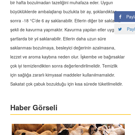
bir hafta bozulmadan tazeliğini muhafaza eder. Uygun
büyüklüklerde ambalajlanıp buzlukta bir ay, şoklandıktan
Payl
sonra -18 °C’de 6 ay saklanabilir. Etlerin diğer bir saklama
Payl
şekli de kavurma yapmaktır. Kavurma yapılan etler uygun
şartlarda bir yıl saklanabilir. Etlerin daha uzun süre
saklanması bozulmaya, besleyici değerinin azalmasına,
lezzet ve aroma kaybına neden olur. İşkembe ve bağırsaklar
çok iyi temizlendikten sonra değerlendirilmelidir. Temizlik
için sağlığa zararlı kimyasal maddeler kullanılmamalıdır.
Sakatat çok çabuk bozulduğu için kısa sürede tüketilmelidir.
Haber Görseli